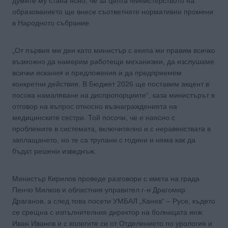
думите му стана ясно, че за целта Министерството на
образованието ще внесе съответните нормативни промени
в Народното събрание.
„От първия ми ден като министър с екипа ми правим всичко
възможно да намерим работещи механизми, да изслушаме
всички искания и предложения и да предприемем
конкретни действия. В Бюджет 2026 ще поставим акцент в
посока намаляване на диспропорциите“, каза министърът в
отговор на въпрос относно възнагражденията на
медицинските сестри. Той посочи, че е наясно с
проблемите в системата, включително и с неравенствата в
заплащането, но те са трупани с години и няма как да
бъдат решени изведнъж.
Министър Кирилов проведе разговори с кмета на града
Пенчо Милков и областния управител г-н Драгомир
Драганов, а след това посети УМБАЛ „Канев“ – Русе, където
се срещна с изпълнителния директор на болницата инж.
Иван Иванов и с колегите си от Отделението по урология и