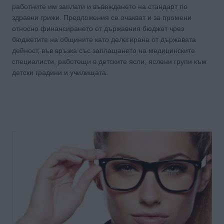
работните им заплати и въвеждането на стандарт по
здравни грижи. Предложения се очакват и за промени
относно финансирането от държавния бюджет чрез
бюджетите на общините като делегирана от държавата
дейност, във връзка със заплащането на медицинските
специалисти, работещи в детските ясли, яслени групи към
детски градини и училищата.