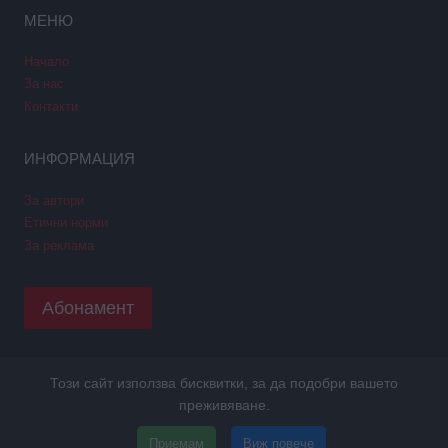
МЕНЮ
Начало
За нас
Контакти
ИНФОРМАЦИЯ
За автори
Етични норми
За реклама
Абонамент
Този сайт използва бисквитки, за да подобри вашето
Copyright © 2026 GPNews. Всички права запазени.
преживяване.
Уеб дизайн и SEO от Трибест
ПОЛИТИКА GDPR
Приемам
Виж повече