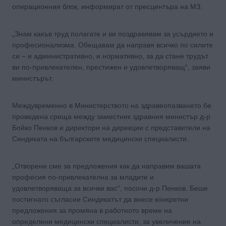
операционния блок, информират от пресцентъра на МЗ.
„Знам какъв труд полагате и ви поздравявам за усърдието и
професионализма. Обещавам да направя всичко по силите
си – и административно, и нормативно, за да стане трудът
ви по-привлекателен, престижен и удовлетворяващ“, заяви
министърът.
Междувременно в Министерството на здравеопазването бе
проведена среща между заместник здравния министър д-р
Бойко Пенков и директори на дирекции с представители на
Синдиката на българските медицински специалисти.
„Отворени сме за предложения как да направим вашата
професия по-привлекателна за младите и
удовлетворяваща за всички вас“, посочи д-р Пенков. Беше
постигнато съгласие Синдикатът да внесе конкретни
предложения за промяна в работното време на
определени медицински специалисти, за увеличение на