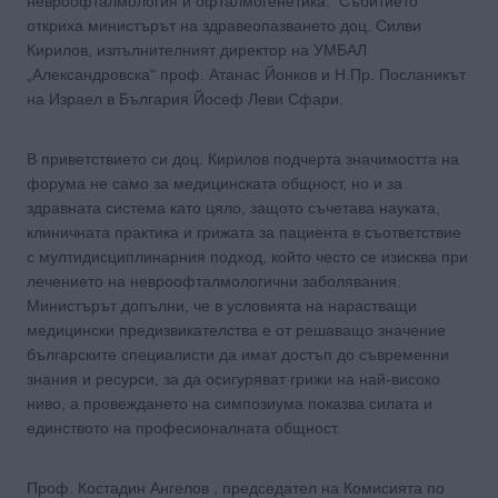
невроофталмология и офталмогенетика. Събитието
откриха министърът на здравеопазването доц. Силви
Кирилов, изпълнителният директор на УМБАЛ
„Александровска“ проф. Атанас Йонков и Н.Пр. Посланикът
на Израел в България Йосеф Леви Сфари.
В приветствието си доц. Кирилов подчерта значимостта на
форума не само за медицинската общност, но и за
здравната система като цяло, защото съчетава науката,
клиничната практика и грижата за пациента в съответствие
с мултидисциплинарния подход, който често се изисква при
лечението на невроофталмологични заболявания.
Министърът допълни, че в условията на нарастващи
медицински предизвикателства е от решаващо значение
българските специалисти да имат достъп до съвременни
знания и ресурси, за да осигуряват грижи на най-високо
ниво, а провеждането на симпозиума показва силата и
единството на професионалната общност.
Проф. Костадин Ангелов , председател на Комисията по