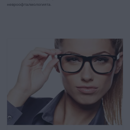
невроофталмологията.