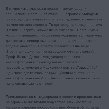
В симпозиума участват и признати международни
специалисти. Проф. Анат Ахирон – невролог с български
произход и дългогодишен опит в изследването и лечението
на множествена склероза. Тя ще представи лекция на тема
„Оптичен неврит и множествена склероза“. Проф. Рувен
Ахирон – специалист по фетална медицина и ултразвукова
диагностика, пионер във ранната пренатална оценка на
вродени аномалии. Неговата презентация ще бъде
„Пренатална диагностика на вродени очни аномалии“.
Проф. Шломо Дотан – международно признат
невроофталмолог, ръководител на службата по
невроофталмология в Медицински център „Хадаса“. Той
ще изнесе две ключови лекции: „Спешни състояния в
невроофталмологията“ и „Невроофталмологични аспекти
на лекарствената токсичност“
Присъствието на международни експерти и представители
на здравните институции подчертава значимостта на
темата и подкрепя професионалния обмен в областта на