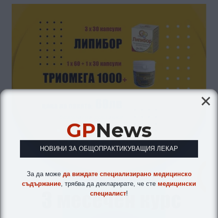
GP
News
НОВИНИ ЗА ОБЩОПРАКТИКУВАЩИЯ ЛЕКАР
За да може
да виждате специализирано медицинско
съдържание
, трябва да декларирате, че сте
медицински
специалист
!