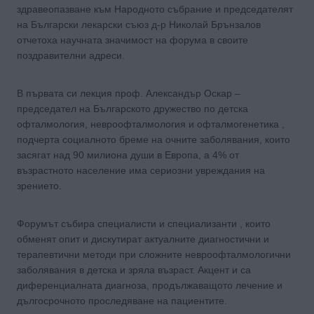
здравеопазване към Народното събрание и председателят
на Български лекарски съюз д-р Николай Брънзалов
отчетоха научната значимост на форума в своите
поздравителни адреси.
В първата си лекция проф. Александър Оскар –
председател на Българското дружество по детска
офталмология, невроофталмология и офталмогенетика ,
подчерта социалното бреме на очните заболявания, които
засягат над 90 милиона души в Европа, а 4% от
възрастното население има сериозни увреждания на
зрението.
Форумът събира специалисти и специализанти , които
обменят опит и дискутират актуалните диагностични и
терапевтични методи при сложните невроофталмологични
заболявания в детска и зряла възраст. Акцент и са
диференциалната диагноза, продължаващото лечение и
дългосрочното проследяване на пациентите.