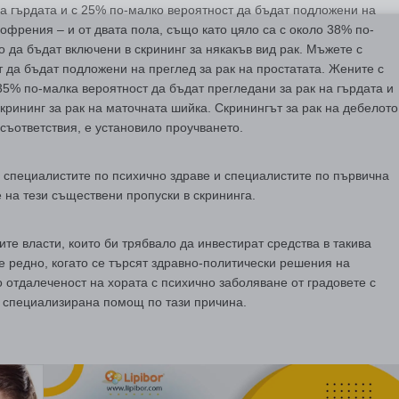
на гърдата и с 25% по-малко вероятност да бъдат подложени на
зофрения – и от двата пола, също като цяло са с около 38% по-
 да бъдат включени в скрининг за някакъв вид рак. Мъжете с
 да бъдат подложени на преглед за рак на простатата. Жените с
35% по-малка вероятност да бъдат прегледани за рак на гърдата и
крининг за рак на маточната шийка. Скринингът за рак на дебелото
есъответствия, е установило проучването.
 специалистите по психично здраве и специалистите по първична
 на тези съществени пропуски в скрининга.
те власти, които би трябвало да инвестират средства в такива
е редно, когато се търсят здравно-политически решения на
 отдалеченост на хората с психично заболяване от градовете с
о специализирана помощ по тази причина.