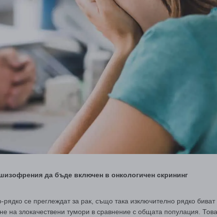
 шизофрения да бъде включен в онкологичен скрининг
-рядко се преглеждат за рак, също така изключително рядко биват
не на злокачествени тумори в сравнение с общата популация. Тов