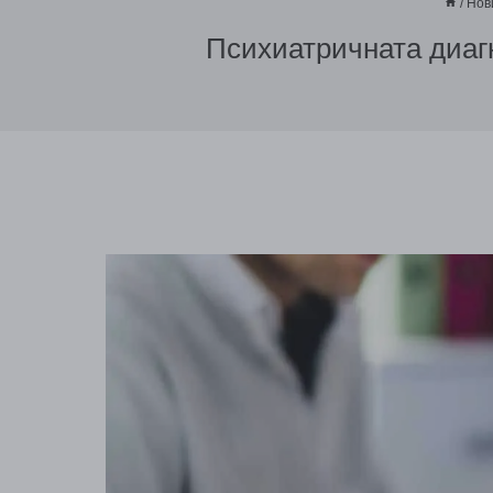
/
Нов
Психиатричната диагн