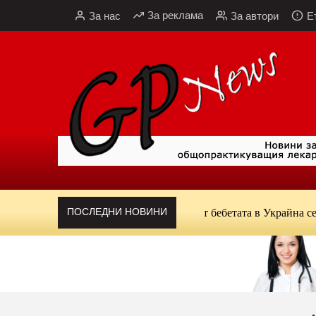
Към
За реклама
За нас
За автори
Е
съдържанието
ПОСЛЕДНИ НОВИНИ
СЗО и УНИЦЕФ: Едва 43% от бебетата в Украйна се хранят и