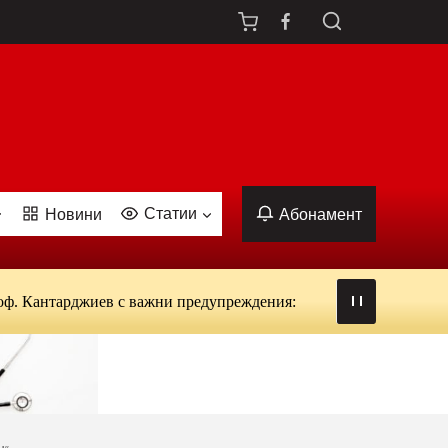
Статии
Новини
Абонамент
арджиев с важни предупреждения: от вируси и ухапвания от кома