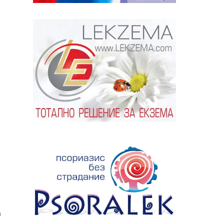
ябва да
алист
а