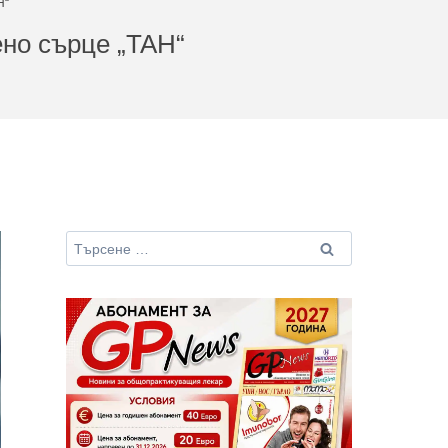
H“
ено сърце „TAH“
Търсене
за: