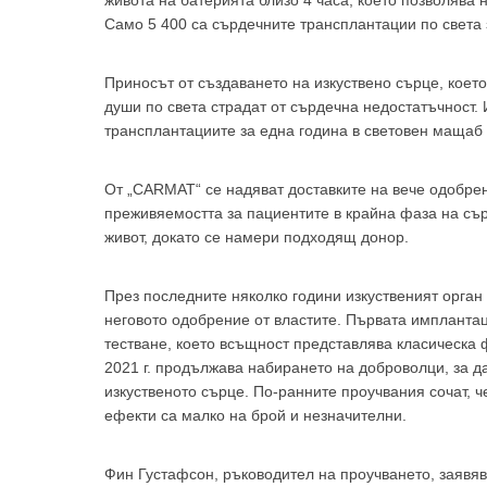
живота на батерията близо 4 часа, което позволява 
Само 5 400 са сърдечните трансплантации по света 
Приносът от създаването на изкуствено сърце, коет
души по света страдат от сърдечна недостатъчност. 
трансплантациите за една година в световен мащаб 
От „CARMAT“ се надяват доставките на вече одобрен
преживяемостта за пациентите в крайна фаза на съ
живот, докато се намери подходящ донор.
През последните няколко години изкуственият орган
неговото одобрение от властите. Първата импланта
тестване, което всъщност представлява класическа ф
2021 г. продължава набирането на доброволци, за д
изкуственото сърце. По-ранните проучвания сочат, ч
ефекти са малко на брой и незначителни.
Фин Густафсон, ръководител на проучването, заявяв