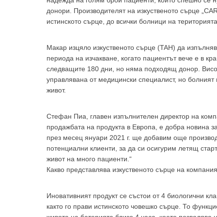
надежда на голям брой пациенти, които спешно се н
донори. Производителят на изкуственото сърце „CAR
истинското сърце, до всички болници на територията
Макар изцяло изкуственото сърце (TAH) да изпълнява
периода на изчакване, когато пациентът вече е в кр
следващите 180 дни, но няма подходящ донор. Висок
управлявана от медицински специалист, но болният
живот.
Стефан Пиа, главен изпълнителен директор на комп
продажбата на продукта в Европа, е добра новина з
За да
през месец януари 2021 г. ще добавим още произво
потенциални клиенти, за да си осигурим летящ стар
живот на много пациенти.“
Какво представлява изкуственото сърце на компани
Иновативният продукт се състои от 4 биологични кла
Аз
както го прави истинското човешко сърце. То функ