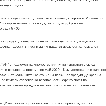
на човек да извършва много повече дейности, отколкото досега.
за една година
о почти изцяло може да замести човешкото, е огромен. 26 милиона
И макар те отчаяно да се нуждаят от донор, броят на
е едва 5 400.
ия продукт да покрият поне частично дефицита, да удължат
рдечна недостатъчност и да им дадат възможност за нормален
 „TAH“ е подложен на множество клинични изпитания с оглед
ция е извършена през месец май 2020 г. Към момента тече пилотно
аза 3 от клиничните изпитания на всеки нов продукт. До края на
а се изчисли степента на безопасност и ефективност на
е иновативният продукт е напълно безопасен, а страничните
а: „Изкуственият орган има няколко безспорни предимства: