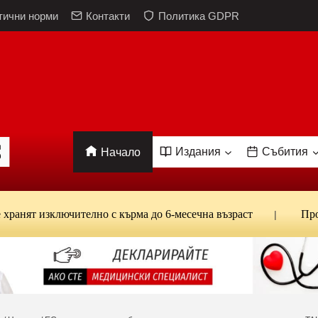
тични норми
Контакти
Политика GDPR
Издания
Събития
Начало
зключително с кърма до 6-месечна възраст
Проф. Кант