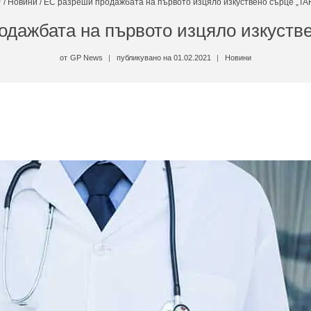
/
Новини
/
ЕС разреши продажбата на първото изцяло изкуствено сърце „TA
дажбата на първото изцяло изкуств
от
GP News
публикувано на
01.02.2021
Новини