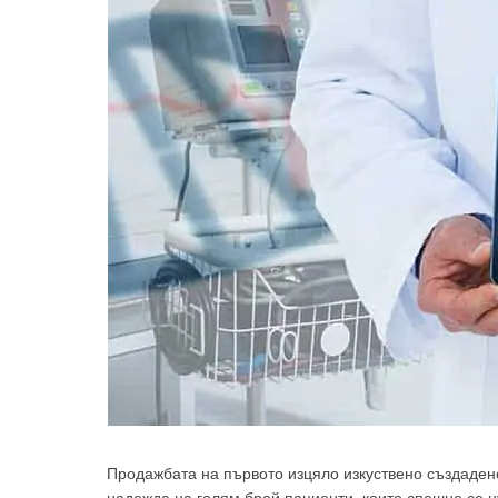
Продажбата на първото изцяло изкуствено създаден