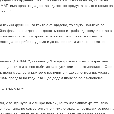
уждаят от сърдечна трансплантация в условията на недостиг на
MAT“ има правото да доставя директно продукта, който е копие на
 на ЕС.
 всички функции, за които е създадено, то служи най-вече за
айна фаза на сърдечна недостатъчност и трябва да получи орган в
отехнологичното устройство е в комплект с външна конзола,
GP
News
 може да се прибере у дома и да живее почти изцяло нормален
НОВИНИ ЗА ОБЩОПРАКТИКУВАЩИЯ ЛЕКАР
анията „CARMAT“, заявява: „CE маркировката, която разрешава
а пациентите и важно събитие за служителите на компанията. Още
 може
да виждате специализирано медицинско съдържание
, тр
дствени мощности към вече наличните и ще започнем дискусии с
декларирате, че сте
медицински специалист
!
т към средата на годината и да дадем шанс за по-пълноценен
ята „CARMAT“?
пи, 2 вентрикула и 2 микро помпи, които изпомпват кръвта, така
 съм медицински специалист
Не съм медицински специ
ционира напълно самостоятелно и има очаквана продължителност н