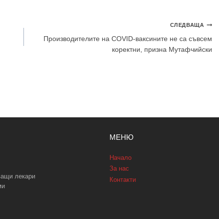
СЛЕДВАЩА
Производителите на COVID-ваксините не са съвсем
коректни, призна Мутафчийски
МЕНЮ
Начало
За нас
ващи лекари
Контакти
ми