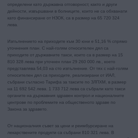
определени като държавна отговорност, както и други
дейности, извършвани в болниците, които не са обхванати
като финансиране от НЗОК, са в размер на 65 720 324
лева.
Изпълнението на приходите към 30 юни е 51,16 % спрямо
уточнения план. С най-голям относителен дял са
приходите от държавните такси, които са в размер на 15
810 328 лева при уточнен план 29 260 000 лв., което
представлява 54,03 на сто изпълнение. От тях с най-голям
относителен дял са приходите, реализирани от ИАЛ,
събрани съгласно Тарифа за таксите по ЗЛПХМ, в размер
на 11 692 542 лева. 1 733 712 лева са събрали като такси
органите на държавния здравен контрол и националните
центрове по проблемите на общественото здраве по
Закона за здравето.
От националния съвет за цени и реимбурсиране на
лекарствените продукти са събрани 810 321 лева. В