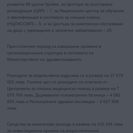
разкрити 68 щатни бройки, за Центъра за асистирана
репродукция (ЦАР) – 7, за Национален център за обучение
и квалификация в системата за спешна помощ
(НЦОКССМП) – 5, а за Центъра за комплексно обслужване
на деца с увреждания и хронични забавлявания – 25.
През отчетния период са извършени промени в
организационната структура в системата на
Министерството на здравеопазването.
Разходите за ведомствена издръжка са в размер на 27 079
062 лева. Голяма част от разходите са отчетени от
Центровете за спешна медицинска помощ в размер на 7
579 769 лева, Държавните психиатрични болници – 4 082
603 лева и Регионалните здравни инспекции – 3 627 608
лева.
Средства за капиталови разходи в размер на 142 244 лева
за инвестиционни проекти на второстепенните