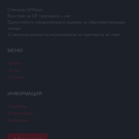
Списание GPNews
Връстник на GP практиката у нас
Единственото специализирано издание за общопрактикуващи
лекари
12 месечни книжки на жизненоважни за практиката ви теми
МЕНЮ
Начало
За нас
Контакти
ИНФОРМАЦИЯ
За автори
Етични норми
За реклама