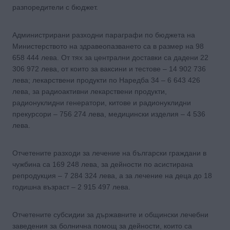
разпоредители с бюджет.
Администрирани разходни параграфи по бюджета на
Министерството на здравеопазването са в размер на 98
658 444 лева. От тях за централни доставки са дадени 22
306 972 лева, от които за ваксини и тестове – 14 902 736
лева; лекарствени продукти по Наредба 34 – 6 643 426
лева, за радиоактивни лекарствени продукти,
радионуклидни генератори, китове и радионуклидни
прекурсори – 756 274 лева, медицински изделия – 4 536
лева.
Отчетените разходи за лечение на български граждани в
чужбина са 169 248 лева, за дейности по асистирана
репродукция – 7 284 324 лева, а за лечение на деца до 18
годишна възраст – 2 915 497 лева.
Отчетените субсидии за държавните и общински лечебни
заведения за болнична помощ за дейности, които са