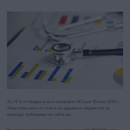
41,74 % от бюджета си е похарчило МЗ към 30 юни 2019 г.
Това става ясно от отчета на здравното ведомство за
периода, публикуван на сайта му.
Ведомствените разходи са в размер на 146 890 829 лева.