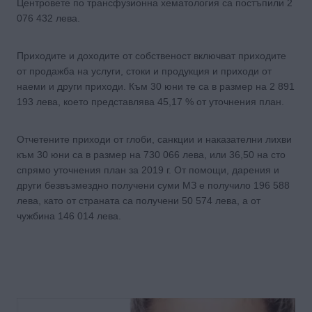
Центровете по трансфузионна хематология са постъпили 2
076 432 лева.
Приходите и доходите от собственост включват приходите
от продажба на услуги, стоки и продукция и приходи от
наеми и други приходи. Към 30 юни те са в размер на 2 891
193 лева, което представлява 45,17 % от уточнения план.
Отчетените приходи от глоби, санкции и наказателни лихви
към 30 юни са в размер на 730 066 лева, или 36,50 на сто
спрямо уточнения план за 2019 г. От помощи, дарения и
други безвъзмездно получени суми МЗ е получило 196 588
лева, като от страната са получени 50 574 лева, а от
чужбина 146 014 лева.