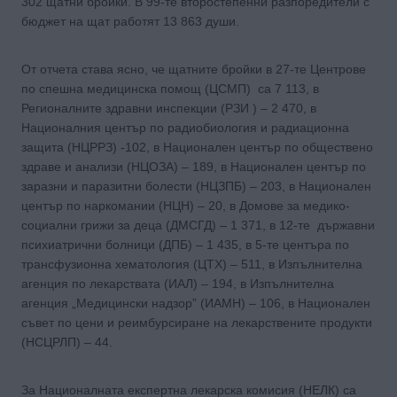
302 щатни бройки. В 99-те второстепенни разпоредители с
бюджет на щат работят 13 863 души.
От отчета става ясно, че щатните бройки в 27-те Центрове
по спешна медицинска помощ (ЦСМП) са 7 113, в
Регионалните здравни инспекции (РЗИ ) – 2 470, в
Националния център по радиобиология и радиационна
защита (НЦРРЗ) -102, в Национален център по обществено
здраве и анализи (НЦОЗА) – 189, в Национален център по
заразни и паразитни болести (НЦЗПБ) – 203, в Национален
център по наркомании (НЦН) – 20, в Домове за медико-
социални грижи за деца (ДМСГД) – 1 371, в 12-те държавни
психиатрични болници (ДПБ) – 1 435, в 5-те центъра по
трансфузионна хематология (ЦТХ) – 511, в Изпълнителна
агенция по лекарствата (ИАЛ) – 194, в Изпълнителна
агенция „Медицински надзор” (ИАМН) – 106, в Национален
съвет по цени и реимбурсиране на лекарствените продукти
(НСЦРЛП) – 44.
За Националната експертна лекарска комисия (НЕЛК) са