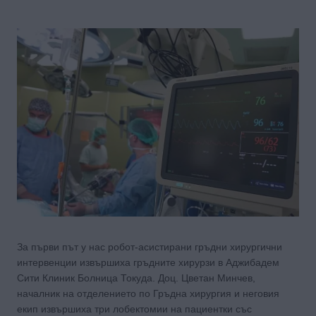
За първи път у нас робот-асистирани гръдни хирургични
интервенции извършиха гръдните хирурзи в Аджибадем
Сити Клиник Болница Токуда. Доц. Цветан Минчев,
началник на отделението по Гръдна хирургия и неговия
екип извършиха три лобектомии на пациентки със