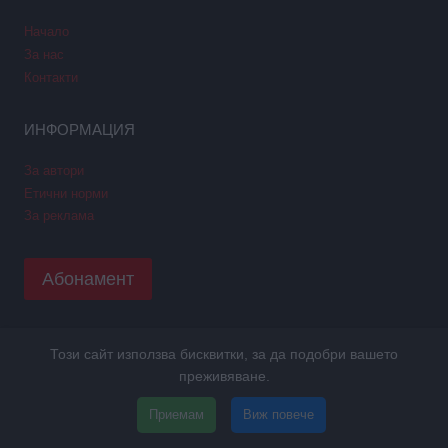
Начало
За нас
Контакти
ИНФОРМАЦИЯ
За автори
Етични норми
За реклама
Абонамент
Този сайт използва бисквитки, за да подобри вашето
Copyright © 2026 GPNews. Всички права запазени.
преживяване.
Уеб дизайн и SEO от Трибест
ПОЛИТИКА GDPR
Приемам
Виж повече