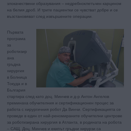
злокачествени образувания – недребноклетъчен карцином
на белия дроб. И трите пациентки се чувстват добре и се
възстановяват след извършените операции.
Първата
програма
за
роботизир
ана
гръдна
хирургия
в Болница
Токуда и в
България
стартира след като доц. Минчев и д-р Антон Ангелов
преминаха обучителния и сертификационен процес за
работа с хирургичния робот Да Винчи. Сертификацията се
проведе в един от най-реномираните обучителни центрове
за роботизирана хирургия в Атланта, в родината на робота
– САЩ. Доц. Минчев и екипът гръдни хирурзи са