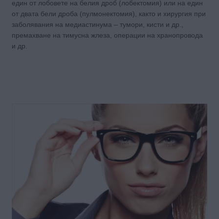
един от лобовете на белия дроб (лобектомия) или на един
от двата бели дроба (пулмонектомия), както и хирургия при
заболявания на медиастинума – тумори, кисти и др.,
премахване на тимусна жлеза, операции на хранопровода
и др.