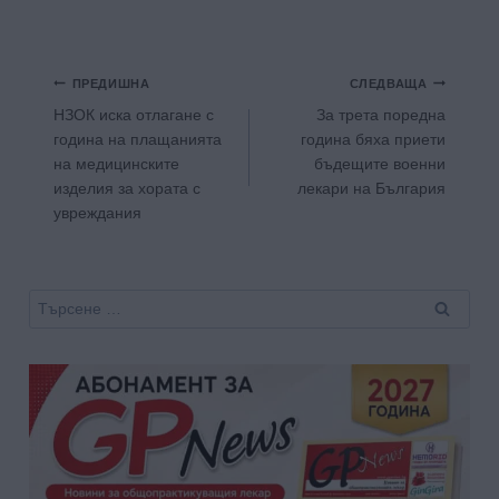
Навигация
ПРЕДИШНА
СЛЕДВАЩА
НЗОК иска отлагане с
За трета поредна
година на плащанията
година бяха приети
на медицинските
бъдещите военни
изделия за хората с
лекари на България
увреждания
Търсене
за: