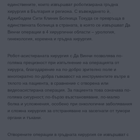
единствените, които извършват роботизирана гръдна
хирургия в България и региона. С въвеждането ѝ,
Аджибадем Сити Клиник Болница Токуда се превръща в
единствената болница в страната, в която се извършват Да
Винчи операции в 4 хирургични области – урология,
гинекология, коремна и гръдна хирургия.
Робот-асистираната хирургия с Да Винчи позволява по-
голяма прецизност при изпълнение на операцията от
хирурга, благодарение на по-добро зрително поле и
многократно по-добра гъвкавост на инструментите вътре в
тялото на пациента, в сравнение с отворена или
видеоасистирана операция. За пациента това означава по-
голяма сигурност, по-бързо възстановяване, по-малко
болка и усложнения, особено при онкологични заболявания
и сложна хирургия за отстраняване на засегнати от тумори
органи и тъкани.
Отворените операции в гръдната хирургия се извършват с