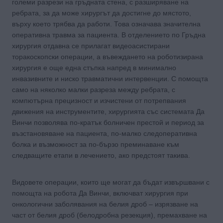
големи разрези на гръдната стена, с разширяване на
ребрата, за да може хирургът да достигне до мястото,
върху което трябва да работи. Това означава значителна
оперативна травма за пациента. В отделението по Гръдна
хирургия отдавна се прилагат видеоасистирани
торакоскопски операции, а въвеждането на роботизирана
хирургия е още една стъпка напред в минимално
инвазивните и ниско травматични интервенции. С помощта
само на няколко малки разреза между ребрата, с
компютърна прецизност и изчистени от потрепвания
движения на инструментите, хирургията със системата Да
Винчи позволява по-кратък болничен престой и период за
възстановяване на пациента, по-малко следоперативна
болка и възможност за по-бързо преминаване към
следващите етапи в лечението, ако предстоят такива.
Видовете операции, които ще могат да бъдат извършвани с
помощта на робота Да Винчи, включват хирургия при
онкологични заболявания на белия дроб – изрязване на
част от белия дроб (белодробна резекция), премахване на