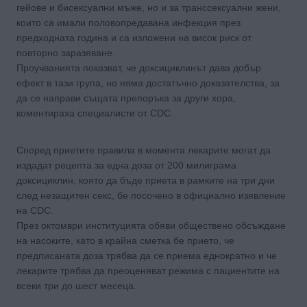
гейове и бисексуални мъже, но и за транссексуални жени,
които са имали половопредавана инфекция през
предходната година и са изложени на висок риск от
повторно заразяване.
Проучванията показват, че доксициклинът дава добър
ефект в тази група, но няма достатъчно доказателства, за
да се направи същата препоръка за други хора,
коментираха специалисти от CDC.
Според приетите правила в момента лекарите могат да
издадат рецепта за една доза от 200 милиграма
доксициклин, която да бъде приета в рамките на три дни
след незащитен секс, бе посочено в официално изявление
на CDC.
През октомври институцията обяви обществено обсъждане
на насоките, като в крайна сметка бе прието, че
предписаната доза трябва да се приема еднократно и че
лекарите трябва да преоценяват режима с пациентите на
всеки три до шест месеца.