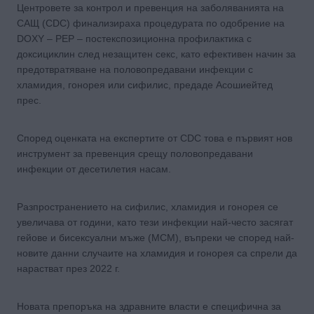
Центровете за контрол и превенция на заболяванията на
САЩ (CDC) финализираха процедурата по одобрение на
DOXY – РЕР – постекспозиционна профилактика с
доксициклин след незащитен секс, като ефективен начин за
предотвратяване на половопредавани инфекции с
хламидия, гонорея или сифилис, предаде Асошиейтед
прес.
Според оценката на експертите от CDC това е първият нов
инструмент за превенция срещу половопредавани
инфекции от десетилетия насам.
Разпространението на сифилис, хламидия и гонорея се
увеличава от години, като тези инфекции най-често засягат
гейове и бисексуални мъже (МСМ), въпреки че според най-
новите данни случаите на хламидия и гонорея са спрели да
нарастват през 2022 г.
Новата препоръка на здравните власти е специфична за