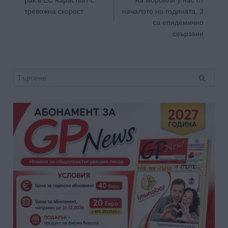
рак в ЕС нарастват с
на морбили у нас от
тревожна скорост
началото на годината, 3
са епидемично
свързани
Търсене
за: