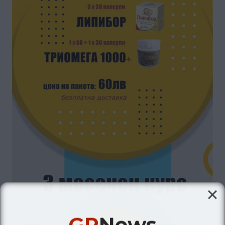
GP
News