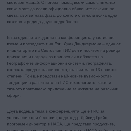
световен мащаб. С негова помощ всеки само с няколко
клика може да следи официално обявените ваксини по
света, съответната фаза, до която е стигнала всяка една
ваксина и редица други подробности.
В тазгодишното издание на конференцията участие ще
вземе и президентът на Esri, Джак Данджермонд – един от
инициаторите на Световния ГИС ден и носител на редица
признания и награди за приноса си в областта на
Географските информационни системи, географията,
околната среда и планирането, включително 13 почетни
степени. Той ще представи най-новите възможности и
тенденции в развитието на ГИС технологиите, както и
тяхното практическо приложение за нуждите на различни
сфери.
Друга водеща тема в конференцията ще е ГИС за
управление при бедствия, където д-р Дейвид Грийн,
програмен директор в НАСА, ще представи продуктите,
решенията и услугите на програмата на НАСА за бедствия