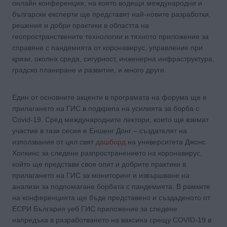
онлайн конференция, на която водещи международни и
български експерти ще представят най-новите разработки,
решения и добри практики в областта на
геопространствените технологии и тяхното приложение за
справяне с пандемията от коронавирус, управление при
кризи, околна среда, сигурност, инженерна инфраструктура,
градско планиране и развитие, и много други.
Един от основните акценти в програмата на форума ще е
прилагането на ГИС в подкрепа на усилията за борба с
Covid-19. Сред международните лектори, които ще вземат
участие в тази сесия е Еншенг Донг – създателят на
използвания от цял свят
дашборд
на университета Джонс
Хопкинс за следене разпространението на коронавирус,
който ще представи своя опит и добрите практики в
прилагането на ГИС за мониторинг и извършване на
анализи за подпомагане борбата с пандемията. В рамките
на конференцията ще бъде представено и създаденото от
ЕСРИ България уеб ГИС приложение за следене
напредъка в разработването на ваксина срещу COVID-19 в