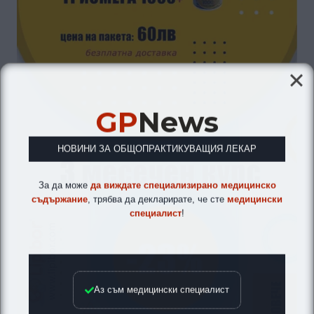
GP
News
НОВИНИ ЗА ОБЩОПРАКТИКУВАЩИЯ ЛЕКАР
За да може
да виждате специализирано медицинско
съдържание
, трябва да декларирате, че сте
медицински
специалист
!
Аз съм медицински специалист