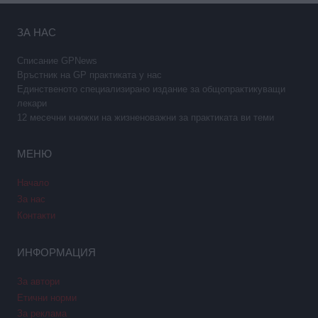
ЗА НАС
Списание GPNews
Връстник на GP практиката у нас
Единственото специализирано издание за общопрактикуващи
лекари
12 месечни книжки на жизненоважни за практиката ви теми
МЕНЮ
Начало
За нас
Контакти
ИНФОРМАЦИЯ
За автори
Етични норми
За реклама