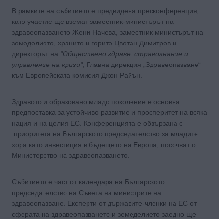
В рамките на събитието е предвидена пресконференция,
като участие ще вземат заместник-министърът на
здравеопазването Жени Начева, заместник-министърът на
земеделието, храните и горите Цветан Димитров и
директорът на
“Обществено здраве, странознание и
управление на кризи“
, Главна дирекция „Здравеопазване“
към Европейската комисия Джон Райън.
Здравото и образовано младо поколение е основна
предпоставка за устойчиво развитие и просперитет на всяка
нация и на целия ЕС. Конференцията е обвързана с
приоритета на Българското председателство за младите
хора като инвестиция в бъдещето на Европа, посочват от
Министерство на здравеопазването.
Събитието е част от календара на Българското
председателство на Съвета на министрите на
здравеопазване. Експерти от държавите-членки на ЕС от
сферата на здравеопазването и земеделието заедно ще