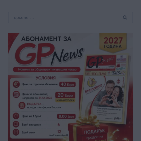
Търсене
за: