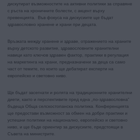
дискутират възможностите на активни политики за справяне
с ръста на хроничните болести, с акцент върху
превенцията. Във фокуса на дискусиите ще бъдат
здравословно хранене и храни при децата.
Връзката между хранене и здраве, отражението на храните
върху детското развитие, здравословните хранителни
навици като ключов здравен фактор, практики в регулация
на маркетинга на храни, предназначени за деца са само
част от темите, по които ще дебатират експерти на
европейско и световно ниво.
Ще бъдат засегнати и ролята на традиционните хранителни
диети, както и перспективите пред една „по-здравословна“
бъдеща Обща селскостопанска политика. Конференцията
ще предостави възможност за обмен на добри практики и
успешни политики на национално, европейско и световно
ниво, и ще бъде ориентир за дискусиите, предстоящи в
Съвета на министрите.