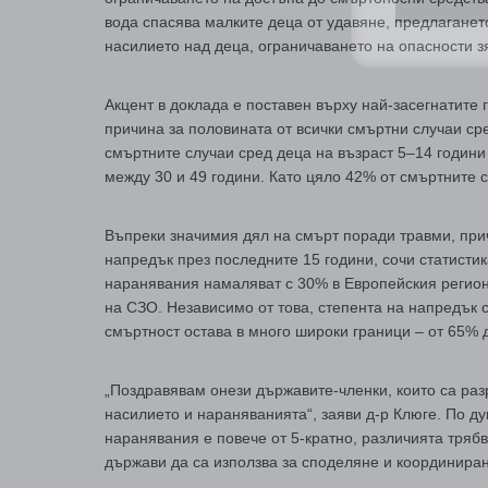
вода спасява малките деца от удавяне, предлагане
насилието над деца, ограничаването на опасности з
Акцент в доклада е поставен върху най-засегнатите 
причина за половината от всички смъртни случаи сре
смъртните случаи сред деца на възраст 5–14 години 
между 30 и 49 години. Като цяло 42% от смъртните с
Въпреки значимия дял на смърт поради травми, прич
напредък през последните 15 години, сочи статисти
наранявания намаляват с 30% в Европейския регион
на СЗО. Независимо от това, степента на напредък 
смъртност остава в много широки граници – от 65% 
„Поздравявам онези държавите-членки, които са раз
насилието и нараняванията“, заяви д-р Клюге. По ду
наранявания е повече от 5-кратно, различията трябв
държави да са използва за споделяне и координиран