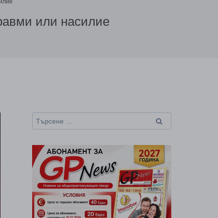
силие
травми или насилие
Търсене
за: