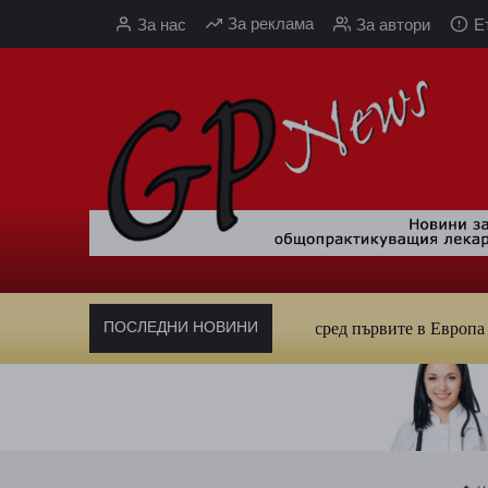
Към
За реклама
За нас
За автори
Е
съдържанието
ПОСЛЕДНИ НОВИНИ
Кардиолог алармира: България е сред първите в Европа по смъ