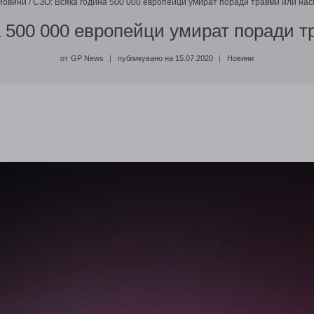
Новини
/
СЗО: Всяка година 500 000 европейци умират поради травми или на
 500 000 европейци умират поради 
от
GP News
публикувано на
15.07.2020
Новини