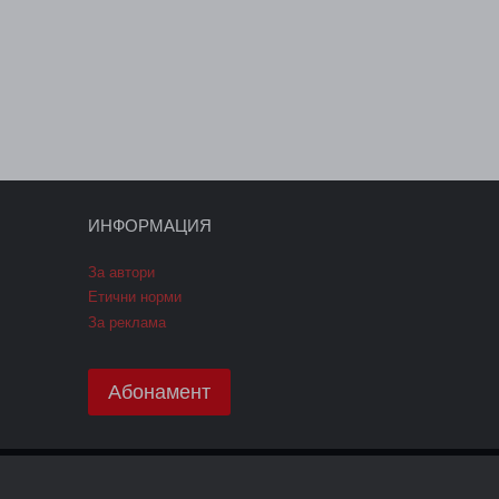
ИНФОРМАЦИЯ
За автори
Етични норми
За реклама
Абонамент
ПОЛИТИКА GDPR