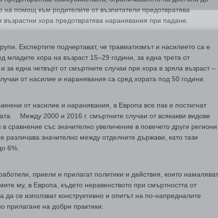
то на помощ към родителите от възпитатели предотвратява
я възрастни хора предотвратява наранявания при падане.
групи. Експертите подчертават, че травматизмът и насилието са е
д младите хора на възраст 15–29 години, за една трета от
и за една четвърт от смъртните случаи при хора в зряла възраст –
лучаи от насилие и наранявания са сред хората под 50 години.
инени от насилие и наранявания, в Европа все пак е постигнат
ката. Между 2000 и 2016 г. смъртните случаи от всякакви видове
 в сравнение със значително увеличение в повечето други региони
се различава значително между отделните държави, като тази
до 6%.
работили, приели и прилагат политики и действия, които намалява
мите му, в Европа, където неравенството при смъртността от
а да се използват конструктивно и опитът на по-напредналите
о прилагане на добри практики.