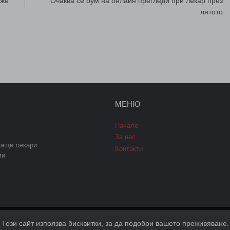
оже
Очаква се бум на онлайн прегледи при лекар през
лятото
МЕНЮ
Начало
За нас
ващи лекари
Контакти
ми
Този сайт използва бисквитки, за да подобри вашето преживяване.