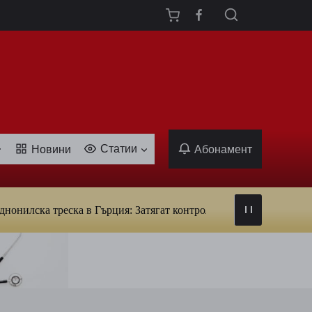
Статии
Новини
Абонамент
ска треска в Гърция: Затягат контрола над кръводаряването