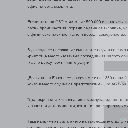
европейския регион, независимо от степента на ик
офис на организацията.
Експертите на СЗО отчитат, че 500 000 европейски г
пътни произшествия, поради падане от височина, у
с физическо насилие, както и поради самоубийства.
В доклада се посочва, че смъртните случаи са само в
крият още много негативни последици за цялото общ
главно върху болничните услуги.
За да
„Всеки ден в Европа се разделяме с по 1350 наши бл
които в много случаи са предотвратими“, коментира
“Дългосрочните изследвания и международният опит
и защитни детерминанти, което ги прави предвидими
Аз
Така например прилагането на законодателството н
ограничаването на достъпа до смъртоносни средств