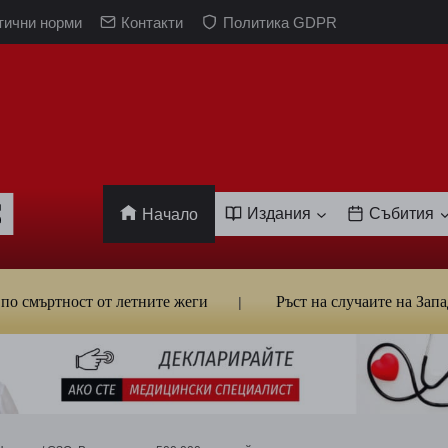
тични норми
Контакти
Политика GDPR
Издания
Събития
Начало
ртност от летните жеги
Ръст на случаите на Западнонил