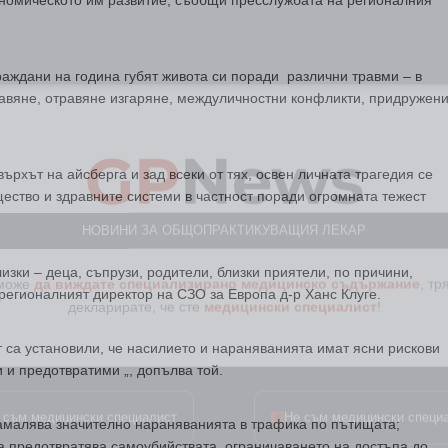
ономическото им развитие, съобщи пресслужбата на регионалния
раждани на година губят живота си поради различни травми – в
давяне, отравяне изгаряне, междуличностни конфликти, придружен
GP
News
ърхът на айсберга и зад всеки от тях, освен личната трагедия се
НОВИНИ ЗА ОБЩОПРАКТИКУВАЩИЯ ЛЕКАР
ество и здравните системи в частност поради огромната тежест
 може
да виждате специализирано медицинско съдържание
, тр
декларирате, че сте
медицински специалист
!
изки – деца, съпрузи, родители, близки приятели, по причини,
 регионалният директор на СЗО за Европа д-р Ханс Клуге.
 са установили, че насилието и нараняванията имат ясни рискови
 и предотвратими „, допълва той.
 съм медицински специалист
Не съм медицински специ
амалява значително нараняванията в трафика по пътищата;
а предотвратява самоубийствата, ограничаването на достъпа до