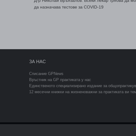
Д-р Николай Брънзалов: Всеки лекар трябва да м
да назначава тестове за COVID-19
ЗА НАС
Списание GPNews
Връстник на GP практиката у нас
Единственото специализирано издание за общопрактику
12 месечни книжки на жизненоважни за практиката ви те
Copyright © 2026 GPNews. Всички права запазени.