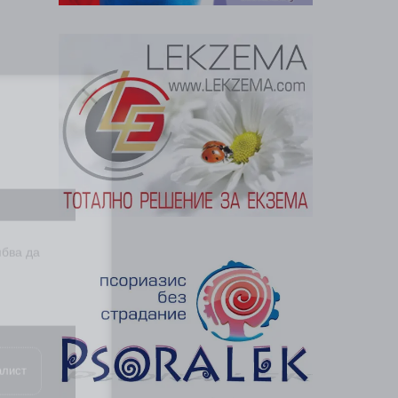
и
ябва да
алист