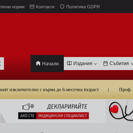
тични норми
Контакти
Политика GDPR
Издания
Събития
Начало
лючително с кърма до 6-месечна възраст
Проф. Кантард