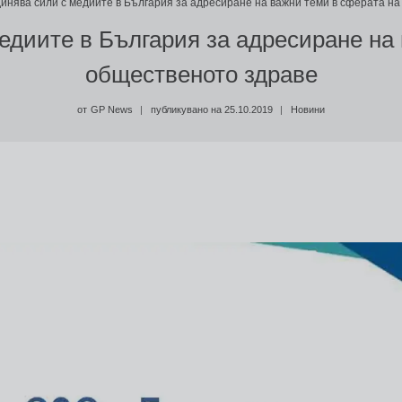
инява сили с медиите в България за адресиране на важни теми в сферата н
едиите в България за адресиране на 
общественото здраве
от
GP News
публикувано на
25.10.2019
Новини