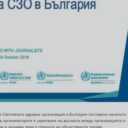
а Световната здравна организация в България поставиха началото
а организаторите е укрепване на връзката между организацията и
ни и значими теми в сферата на общественото здраве.