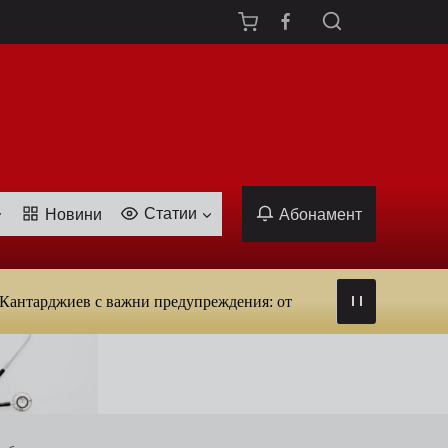
Статии
Новини
Абонамент
жиев с важни предупреждения: от вируси и ухапвания от комари