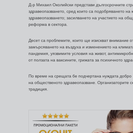
Д-р Михаил Околийски представи дългосрочните стр
здравеопазването, сред които са подобряването на 
здравеопазването; засилването на участието на об
реформа в сектора.
Десет са проблемите, които ще изискват внимание о
замърсяването на въздуха и изменението на климат
пандемия, уязвимите условия на живот, антимикроб
от ползата на ваксините, грижата за психичното здра
По време на срещата бе подчертана нуждата добро 
на общественото здравеопазване. Организаторите с
традиция.