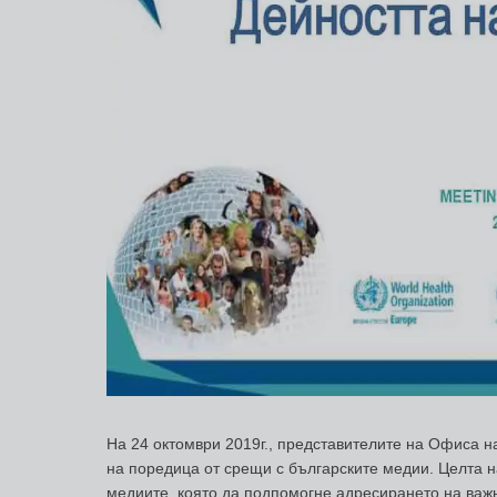
На 24 октомври 2019г., представителите на Офиса н
на поредица от срещи с българските медии. Целта н
медиите, която да подпомогне адресирането на важ