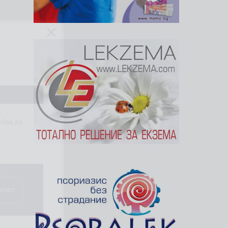
ябва да
алист