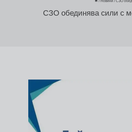
/
Новини
/
СЗО обед
СЗО обединява сили с м