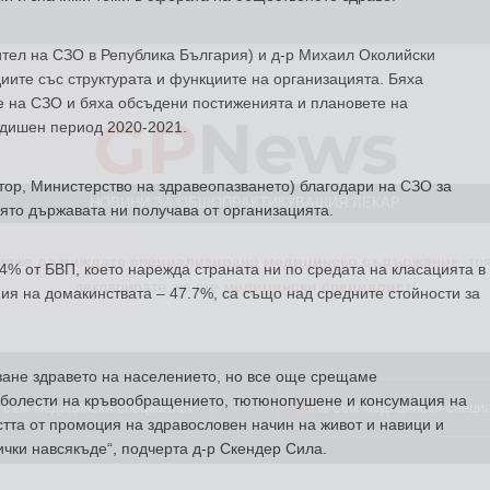
ител на СЗО в Република България) и д-р Михаил Околийски
GP
News
иите със структурата и функциите на организацията. Бяха
е на СЗО и бяха обсъдени постиженията и плановете на
одишен период 2020-2021.
НОВИНИ ЗА ОБЩОПРАКТИКУВАЩИЯ ЛЕКАР
тор, Министерство на здравеопазването) благодари на СЗО за
 може
да виждате специализирано медицинско съдържание
, тр
ято държавата ни получава от организацията.
декларирате, че сте
медицински специалист
!
4% от БВП, което нарежда страната ни по средата на класацията в
 на домакинствата – 47.7%, са също над средните стойности за
 съм медицински специалист
Не съм медицински специ
ване здравето на населението, но все още срещаме
, болести на кръвообращението, тютюнопушене и консумация на
тта от промоция на здравословен начин на живот и навици и
ички навсякъде“, подчерта д-р Скендер Сила.