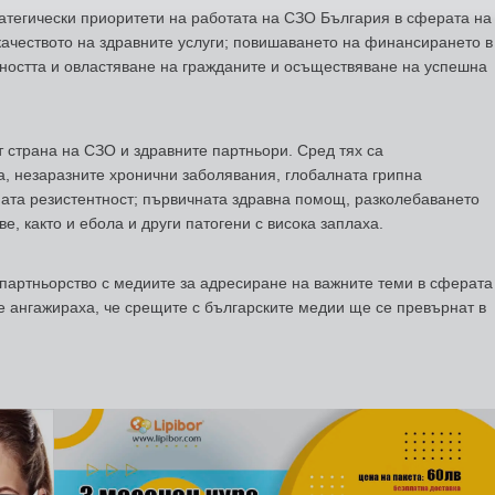
атегически приоритети на работата на СЗО България в сферата на
качеството на здравните услуги; повишаването на финансирането в
щността и овластяване на гражданите и осъществяване на успешна
т страна на СЗО и здравните партньори. Сред тях са
а, незаразните хронични заболявания, глобалната грипна
ната резистентност; първичната здравна помощ, разколебаването
ве, както и ебола и други патогени с висока заплаха.
партньорство с медиите за адресиране на важните теми в сферата
е ангажираха, че срещите с българските медии ще се превърнат в