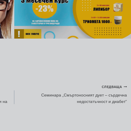
СЛЕДВАЩА
Семинара „Смъртоносният дует – сърдечна
и на
недостатъчност и диабет“