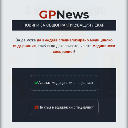
GP
News
НОВИНИ ЗА ОБЩОПРАКТИКУВАЩИЯ ЛЕКАР
За да може
да виждате специализирано медицинско
съдържание
, трябва да декларирате, че сте
медицински
специалист
!
Аз съм медицински специалист
Не съм медицински специалист