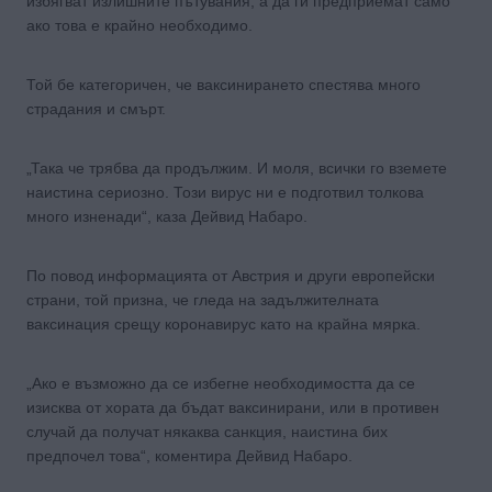
избягват излишните пътувания, а да ги предприемат само
ако това е крайно необходимо.
Той бе категоричен, че ваксинирането спестява много
страдания и смърт.
„Така че трябва да продължим. И моля, всички го вземете
наистина сериозно. Този вирус ни е подготвил толкова
много изненади“, каза Дейвид Набаро.
По повод информацията от Австрия и други европейски
страни, той призна, че гледа на задължителната
ваксинация срещу коронавирус като на крайна мярка.
„Ако е възможно да се избегне необходимостта да се
изисква от хората да бъдат ваксинирани, или в противен
случай да получат някаква санкция, наистина бих
предпочел това“, коментира Дейвид Набаро.