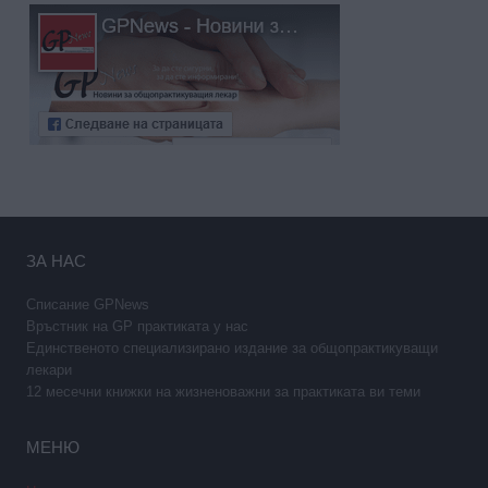
ЗА НАС
Списание GPNews
Връстник на GP практиката у нас
Единственото специализирано издание за общопрактикуващи
лекари
12 месечни книжки на жизненоважни за практиката ви теми
МЕНЮ