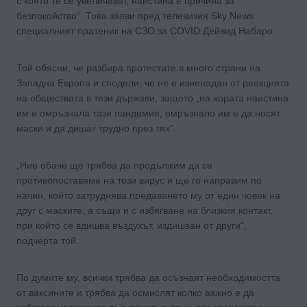
с която те се увеличават, наистина е причина за
безпокойство“. Това заяви пред телевизия Sky News
специалният пратеник на СЗО за COVID Дейвид Набаро.
Той обясни, че разбира протестите в много страни на
Западна Европа и сподели, че не е изненадан от реакцията
на обществата в тези държави, защото „на хората наистина
им е омръзнала тази пандемия, омръзнало им е да носят
маски и да дишат трудно през тях“.
„Ние обаче ще трябва да продължим да се
противопоставяме на този вирус и ще го направим по
начин, който затруднява предаването му от един човек на
друг с маските, а също и с избягване на близкия контакт,
при който се вдишва въздухът, издишван от други“,
подчерта той.
По думите му, всички трябва да осъзнаят необходимостта
от ваксините и трябва да осмислят колко важно е да