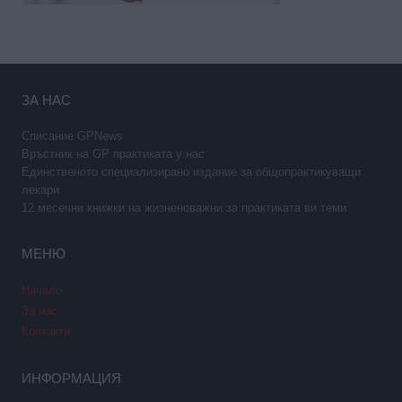
ЗА НАС
Списание GPNews
Връстник на GP практиката у нас
Единственото специализирано издание за общопрактикуващи
лекари
12 месечни книжки на жизненоважни за практиката ви теми
МЕНЮ
Начало
За нас
Контакти
ИНФОРМАЦИЯ