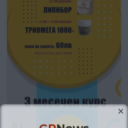
GP
News