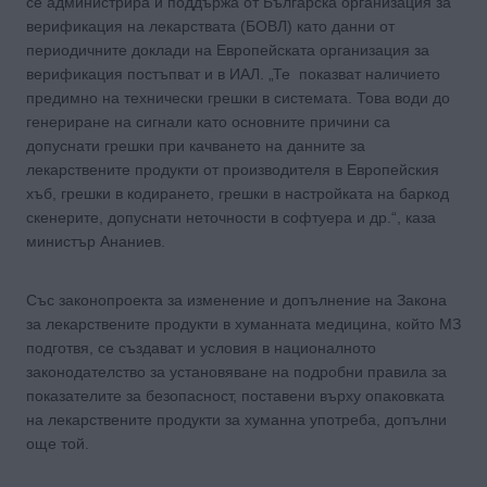
се администрира и поддържа от Българска организация за
верификация на лекарствата (БОВЛ) като данни от
периодичните доклади на Европейската организация за
верификация постъпват и в ИАЛ. „Те показват наличието
предимно на технически грешки в системата. Това води до
генериране на сигнали като основните причини са
допуснати грешки при качването на данните за
лекарствените продукти от производителя в Европейския
хъб, грешки в кодирането, грешки в настройката на баркод
скенерите, допуснати неточности в софтуера и др.“, каза
министър Ананиев.
Със законопроекта за изменение и допълнение на Закона
за лекарствените продукти в хуманната медицина, който МЗ
подготвя, се създават и условия в националното
законодателство за установяване на подробни правила за
показателите за безопасност, поставени върху опаковката
на лекарствените продукти за хуманна употреба, допълни
още той.