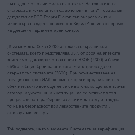
въвеждането на системата в аптеките. На какъв етап е
системата и колко аптеки са включени в нея?“ Това заяви
депутатът от БСП Георги Гьоков във въпроса си към
министъра на здравеопазването Кирил Ананиев по време
на днешния парламентарен контрол.
„Към момента близо 2200 аптеки са свързани към
системата, което представлява 95% от броя на аптеките,
които имат договорни отношения с НЗОК (2300) и близо
65% от общия брой на аптеките, които трябва да се
свържат със системата (3600). При осъществяване на
текущия контрол ИАЛ напомня и прави предписания на
обектите, които все още не са се включили. Целта е всички
отговорни участници и институции да се включат в този
процес с ясното разбиране за значимостта му от гледна
точка на безопасност при лекарствените продукти“,
отговори министърът.
Той подчерта, че към момента Системата за верификация