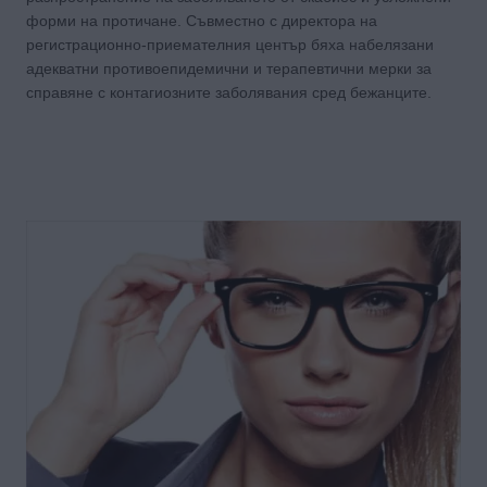
форми на протичане. Съвместно с директора на
регистрационно-приемателния център бяха набелязани
адекватни противоепидемични и терапевтични мерки за
справяне с контагиозните заболявания сред бежанците.