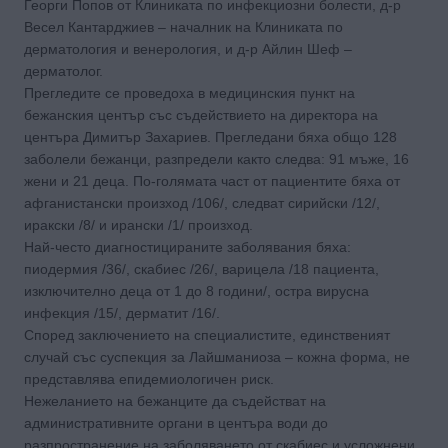
Георги Попов от Клиниката по инфекциозни болести, д-р
Весел Кантарджиев – началник на Клиниката по
дерматология и венерология, и д-р Айлин Шеф –
дерматолог.
Прегледите се проведоха в медицинския пункт на
бежанския център със съдействието на директора на
центъра Димитър Захариев. Прегледани бяха общо 128
заболели бежанци, разпредели както следва: 91 мъже, 16
жени и 21 деца. По-голямата част от пациентите бяха от
афганистански произход /106/, следват сирийски /12/,
иракски /8/ и ирански /1/ произход.
Най-често диагностицираните заболявания бяха:
пиодермия /36/, скабиес /26/, варицела /18 пациента,
изключително деца от 1 до 8 години/, остра вирусна
инфекция /15/, дерматит /16/.
Според заключението на специалистите, единственият
случай със суспекция за Лайшманиоза – кожна форма, не
представлява епидемиологичен риск.
Нежеланието на бежанците да съдействат на
административните органи в центъра води до
разпространение на заболяването от скабиес и усложнени