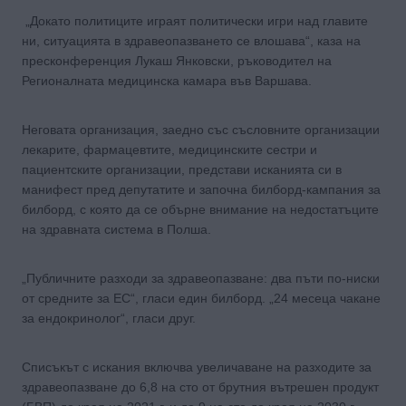
„Докато политиците играят политически игри над главите
ни, ситуацията в здравеопазването се влошава“, каза на
пресконференция Лукаш Янковски, ръководител на
Регионалната медицинска камара във Варшава.
Неговата организация, заедно със съсловните организации
лекарите, фармацевтите, медицинските сестри и
пациентските организации, представи исканията си в
манифест пред депутатите и започна билборд-кампания за
билборд, с която да се обърне внимание на недостатъците
на здравната система в Полша.
„Публичните разходи за здравеопазване: два пъти по-ниски
от средните за ЕС“, гласи един билборд. „24 месеца чакане
за ендокринолог“, гласи друг.
Списъкът с искания включва увеличаване на разходите за
здравеопазване до 6,8 на сто от брутния вътрешен продукт