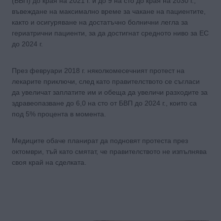
(БВП) до края на 2021 г. и до 9 на сто до края на 2030 г.,
въвеждане на максимално време за чакане на пациентите,
както и осигуряване на достатъчно болнични легла за
гериатрични пациенти, за да достигнат средното ниво за ЕС
до 2024 г.
През февруари 2018 г. няколкомесечният протест на
лекарите приключи, след като правителството се съгласи
да увеличат заплатите им и обеща да увеличи разходите за
здравеопазване до 6,0 на сто от БВП до 2024 г., които са
под 5% процента в момента.
Медиците обаче планират да подновят протеста през
октомври, тъй като смятат, че правителството не изпълнява
своя край на сделката.