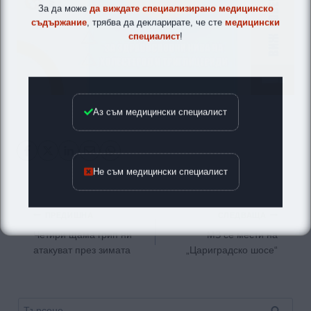
За да може
да виждате специализирано медицинско
съдържание
, трябва да декларирате, че сте
медицински
специалист
!
Аз съм медицински специалист
Не съм медицински специалист
Навигация
ПРЕДИШНА
СЛЕДВАЩА
Четири щама грип ни
МЗ се мести на
атакуват през зимата
„Цариградско шосе“
Търсене