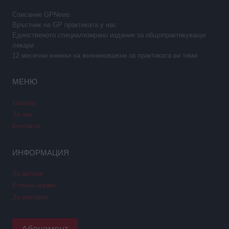
Списание GPNews
Връстник на GP практиката у нас
Единственото специализирано издание за общопрактикуващи
лекари
12 месечни книжки на жизненоважни за практиката ви теми
МЕНЮ
Начало
За нас
Контакти
ИНФОРМАЦИЯ
За автори
Етични норми
За реклама