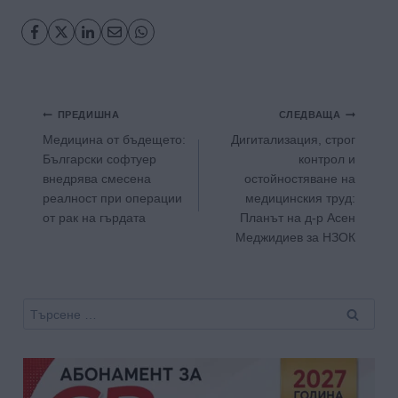
Навигация
ПРЕДИШНА
СЛЕДВАЩА
Медицина от бъдещето:
Дигитализация, строг
Български софтуер
контрол и
внедрява смесена
остойностяване на
реалност при операции
медицинския труд:
от рак на гърдата
Планът на д-р Асен
Меджидиев за НЗОК
Търсене
за: