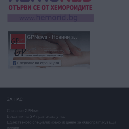
ЗА НАС
Списание GPNews
Връстник на GP практиката у нас
Единственото специализирано издание за общопрактикуващи
лекари