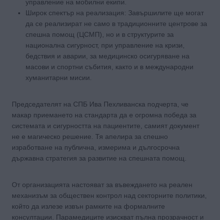
управление на мобилни екипи.
Широк спектър на реализация: Завършилите ще могат
да се реализират не само в традиционните центрове за
спешна помощ (ЦСМП), но и в структурите за
национална сигурност, при управление на кризи,
бедствия и аварии, за медицинско осигуряване на
масови и спортни събития, както и в международни
хуманитарни мисии.
Председателят на СПБ Ива Пехливанска подчерта, че
макар приемането на стандарта да е огромна победа за
системата и сигурността на пациентите, самият документ
не е магическо решение. Тя апелира за спешно
изработване на публична, измерима и дългосрочна
държавна стратегия за развитие на спешната помощ.
От организацията настояват за въвеждането на реален
механизъм за обществен контрол над секторните политики,
който да излезе извън рамките на формалните
консултации. Парамедиците изискват пълна прозрачност и