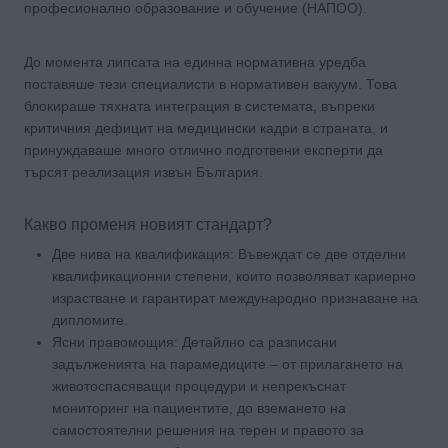
професионално образование и обучение (НАПОО).
До момента липсата на единна нормативна уредба
поставяше тези специалисти в нормативен вакуум. Това
блокираше тяхната интеграция в системата, въпреки
критичния дефицит на медицински кадри в страната, и
принуждаваше много отлично подготвени експерти да
търсят реализация извън България.
Какво променя новият стандарт?
Две нива на квалификация: Въвеждат се две отделни
квалификационни степени, които позволяват кариерно
израстване и гарантират международно признаване на
дипломите.
Ясни правомощия: Детайлно са разписани
задълженията на парамедиците – от прилагането на
животоспасяващи процедури и непрекъснат
мониторинг на пациентите, до вземането на
самостоятелни решения на терен и правото за