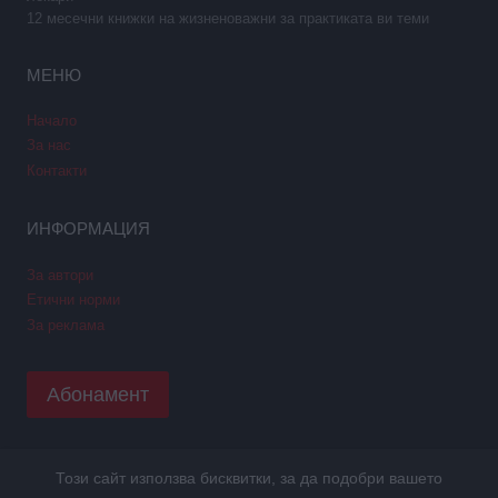
12 месечни книжки на жизненоважни за практиката ви теми
МЕНЮ
Начало
За нас
Контакти
ИНФОРМАЦИЯ
За автори
Етични норми
За реклама
Абонамент
Този сайт използва бисквитки, за да подобри вашето
Copyright © 2026 GPNews. Всички права запазени.