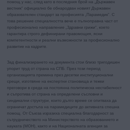
помощ у нас, след като в последния брой на „Държавен
вестник“ официално бе обнародван новият Държавен
образователен стандарт за професията „Парамедик“. С
това решение специалността вече е пълноправна част от
професионално направление „Здравни грижи“, което
гарантира строго дефинирани правомощия, ясни
компетентности и реални възможности за професионално
развитие на кадрите.
Зад финализирането на документа стои близо тригодишен
упорит труд от страна на СПБ. През този период
организацията премина през десетки институционални
срещи, изготвяне на експертни становища и тежки
преговори в среда на постоянна политическа нестабилност
и съпротива от страна на определени съсловни и
синдикални структури, които дълго време се опитваха да
ограничат достъпа на парамедиците до активната спешна
помощ. От Съюза изразиха специална благодарност за
сътрудничеството на Министерството на образованието и
науката (МОН), както и на Националната агенция за