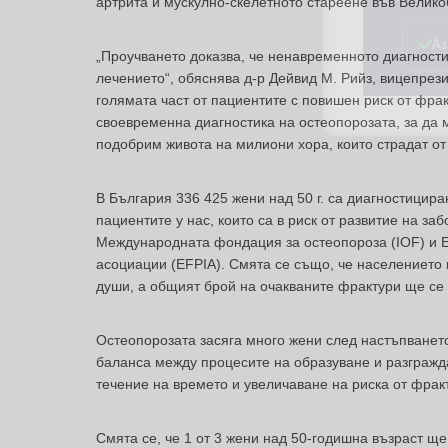
артрита и мускулно-скелетното стареене във Велико
Аз
„Проучването доказва, че ненавременното диагност
лечението“, обяснява д-р Дейвид М. Рийз, вицепрез
голямата част от пациентите с повишен риск от фра
своевременна диагностика на остеопорозата, за да 
подобрим живота на милиони хора, които страдат от
В България 336 425 жени над 50 г. са диагностицира
пациентите у нас, които са в риск от развитие на за
Международната фондация за остеопороза (IOF) и 
асоциации (EFPIA). Смята се също, че населението н
души, а общият брой на очакваните фрактури ще се 
Остеопорозата засяга много жени след настъпването
баланса между процесите на образуване и разгражда
течение на времето и увеличаване на риска от фрак
Смята се, че 1 от 3 жени над 50-годишна възраст щ