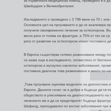
за първичната медицинска помощ, проведено в 8 дъ
Швейцария и Великобритания.
Изследването е проведено с 3 798 жени на 70 г. ил
Основната цел на проучването е да се анализира пр
получили своевременно лечение за остеопороза. Въз
висок риск от поява на фрактури, а 75% от тях не с
риск от развитие на остеопороза нямат поставена ди
В Европа съществува голямо разминаване между пос
се казва още в изследването, оповестено от биотех
остепороза и мускулно-скелетни заболявания, провел
поставена диагноза това разминаване е много по-нис
За да
„Това проучване оценява моделите на диагностика 
Европа. Данните сочат, че е добре в бъдеще да се 
обществото и улесняване на диагностицирането на п
лечението им и да се предотвратят бъдещи фрактур
Шефилд, преподавател по костни заболявания при в