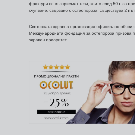
фрактури се възприемат тези, които след 50 г. са п
счупване, свързано с остеопороза, съществува 2 пъ
Световната здравна организация официално обяви о
Международната фондация за остепороза призова пр
здравен приоритет.