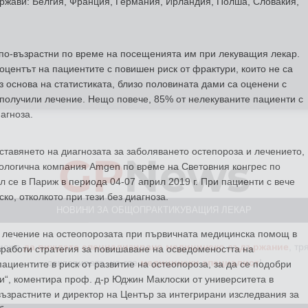
ржави: Белгия, Франция, Германия, Ирландия, Полша, Словакия,
и по-възрастни по време на посещенията им при лекуващия лекар.
оцентът на пациентите с повишен риск от фрактури, които не са
 основа на статистиката, близо половината дами са оценени с
а получили лечение. Нещо повече, 85% от нелекуваните пациенти с
агноза.
GP
News
тавянето на диагнозата за заболяването остепороза и лечението,
нологична компания Amgen по време на Световния конгрес по
 се в Париж в периода 04-07 април 2019 г. При пациенти с вече
НОВИНИ ЗА ОБЩОПРАКТИКУВАЩИЯ ЛЕКАР
ко, отколкото при тези без диагноза.
 може
да виждате специализирано медицинско съдържание
, тр
и лечение на остеопорозата при първичната медицинска помощ в
декларирате, че сте
медицински специалист
!
изработи стратегия за повишаване на осведомеността на
ациентите в риск от развитие на остеопороза, за да се подобри
и“, коментира проф. д-р Юджин Маклоски от университета в
ъзрастните и директор на Център за интегрирани изследвания за