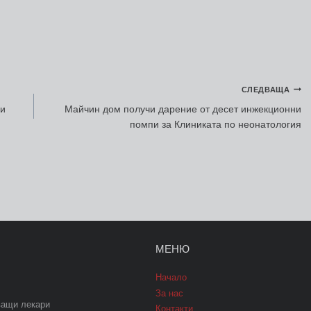
СЛЕДВАЩА
ни
Майчин дом получи дарение от десет инжекционни
помпи за Клиниката по неонатология
МЕНЮ
Начало
За нас
ващи лекари
Контакти