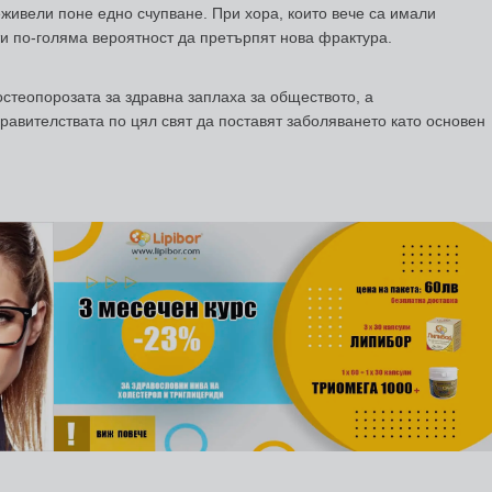
реживели поне едно счупване. При хора, които вече са имали
ти по-голяма вероятност да претърпят нова фрактура.
стеопорозата за здравна заплаха за обществото, а
авителствата по цял свят да поставят заболяването като основен