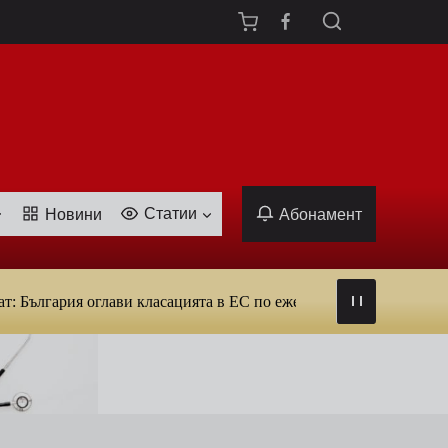
Статии
Новини
Абонамент
ария оглави класацията в ЕС по ежедневна употреба на тютюн