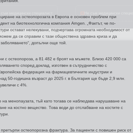
британия.
 съм медицински специалист
Не съм медицински специ
ициране на остеопорозата в Европа е основен проблем при
идент на биотехнологична компания Amgen. „Фактът, че по-
ктури остават нелекувани, подчертава огромната необходимост от
можем да се справим с тази обществена здравна криза и да
 заболяването“, допълни още той.
ни с остеопороза, а 81 482 е броят на мъжете. Близо 420 000 са
боляването според доклад, изготвен в сътрудничество с
Европейска федерация на фармацевтичните индустрии и
ад 50-годишна възраст до 2025 г. в България ще бъде 2,9 млн.
увеличи с 4%.
 на менопаузата, тъй като тогава се наблюдава нарушаване на
не на костно вещество. Това води до отслабване на костите с
тури.
е претърпи остеопорозна фрактура. За пациенти с повишен риск от