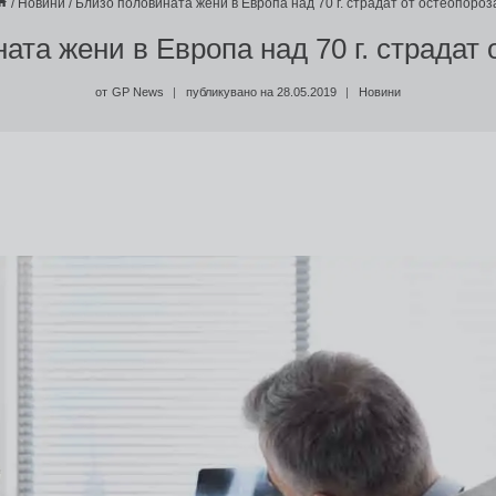
/
Новини
/
Близо половината жени в Европа над 70 г. страдат от остеопороз
ата жени в Европа над 70 г. страдат 
от
GP News
публикувано на
28.05.2019
Новини