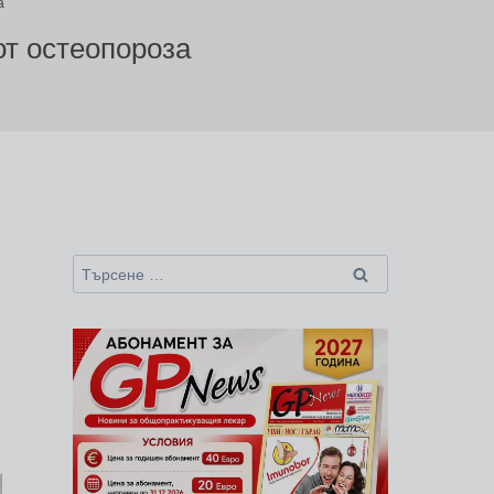
а
от остеопороза
Търсене
за: