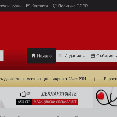
тични норми
Контакти
Политика GDPR
Издания
Събития
Начало
то на мегаагенции, закриват 28-те РЗИ
Евростат: Бълг