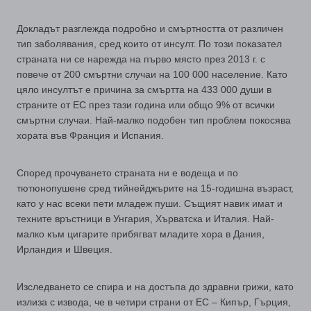
Докладът разглежда подробно и смъртността от различен
тип заболявания, сред които от инсулт. По този показател
страната ни се нарежда на първо място през 2013 г. с
повече от 200 смъртни случаи на 100 000 население. Като
цяло инсултът е причина за смъртта на 433 000 души в
страните от ЕС през тази година или общо 9% от всички
смъртни случаи. Най-малко подобен тип проблем покосява
хората във Франция и Испания.
Според прочуването страната ни е водеща и по
тютюнопушене сред тийнейджърите на 15-годишна възраст,
като у нас всеки пети младеж пуши. Същият навик имат и
техните връстници в Унгария, Хърватска и Италия. Най-
малко към цигарите прибягват младите хора в Дания,
Ирландия и Швеция.
Изследването се спира и на достъпа до здравни грижи, като
излиза с извода, че в четири страни от ЕС – Кипър, Гърция,