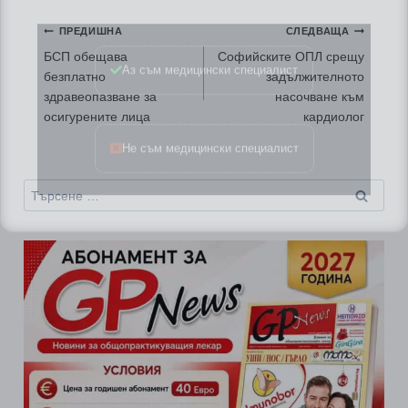
Навигация
ПРЕДИШНА
СЛЕДВАЩА
Аз съм медицински специалист
БСП обещава
Софийските ОПЛ срещу
безплатно
задължителното
здравеопазване за
насочване към
Не съм медицински специалист
осигурените лица
кардиолог
Търсене
за: