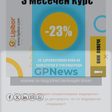
GP
News
НОВИНИ ЗА ОБЩОПРАКТИКУВАЩИЯ ЛЕКАР
За да може
да виждате специализирано медицинско
съдържание
, трябва да декларирате, че сте
медицински
специалист
!