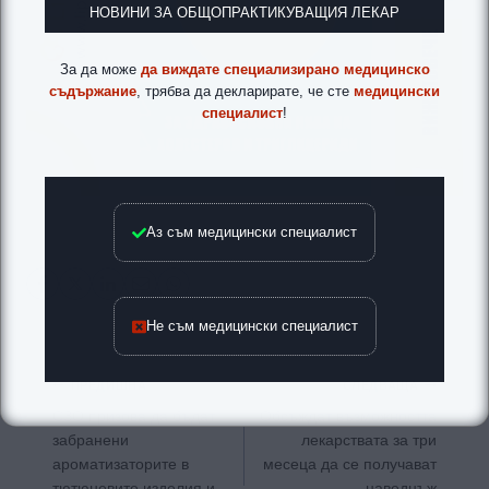
НОВИНИ ЗА ОБЩОПРАКТИКУВАЩИЯ ЛЕКАР
За да може
да виждате специализирано медицинско
съдържание
, трябва да декларирате, че сте
медицински
специалист
!
Аз съм медицински специалист
Не съм медицински специалист
Навигация
ПРЕДИШНА
СЛЕДВАЩА
СЗО призова да бъдат
Обсъждат възможността
забранени
лекарствата за три
ароматизаторите в
месеца да се получават
тютюневите изделия и
наведнъж