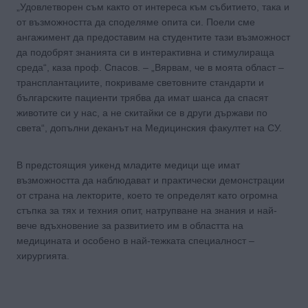
„Удовлетворен съм както от интереса към събитието, така и
от възможността да споделяме опита си. Поели сме
ангажимент да предоставим на студентите тази възможност
да подобрят знанията си в интерактивна и стимулираща
среда“, каза проф. Спасов. – „Вярвам, че в моята област –
трансплантациите, покриваме световните стандарти и
българските пациенти трябва да имат шанса да спасят
животите си у нас, а не скитайки се в други държави по
света“, допълни деканът на Медицинския факултет на СУ.
В предстоящия уикенд младите медици ще имат
възможността да наблюдават и практически демонстрации
от страна на лекторите, което те определят като огромна
стъпка за тях и техния опит, натрупване на знания и най-
вече вдъхновение за развитието им в областта на
медицината и особено в най-тежката специалност –
хирургията.