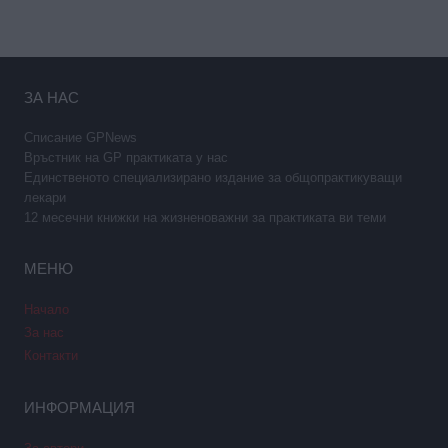
ЗА НАС
Списание GPNews
Връстник на GP практиката у нас
Единственото специализирано издание за общопрактикуващи
лекари
12 месечни книжки на жизненоважни за практиката ви теми
МЕНЮ
Начало
За нас
Контакти
ИНФОРМАЦИЯ