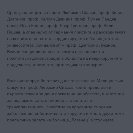
Сред участниците са проф. Любомир Спасов, проф. Кирил
Драганов, проф. Калоян Давидов, проф. Румен Пандев,
проф. Иван Костов, проф. Явор Григоров, проф. Вили
Пашев, а специално от Германия пристига и ръководителят
на клиниката по детска кардиохирургия в болницата към
университета „Хайделберг“ – проф. Цветомир Луканов.
Всички специалисти освен лекции ще направят и
практически демонстрации в областта на неврохирургията,
сърдечната, коремната, ортопедичната хирургия.
Високият форум бе открит днес от декана на Медицинския
факултет проф. Любомир Спасов, който представи и
първата лекция за деня посветена на областта, в която той
записа името си като пионер в страната ни –
трансплантациите. Новостите за вродените сърдечни
заболявания, роботизираната хирургия и много други теми
препълниха залата на болница „Лозенец“ в столицата.