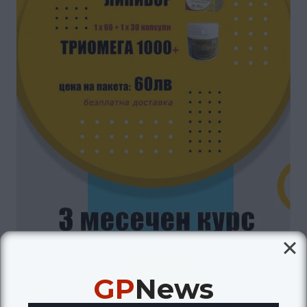
GP
News