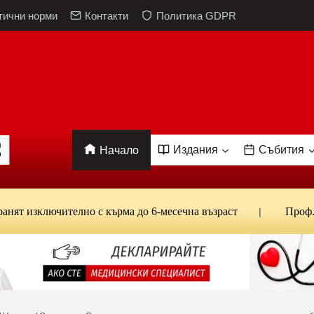
тични норми
Контакти
Политика GDPR
Издания
Събития
Начало
ключително с кърма до 6-месечна възраст
Проф. Канта