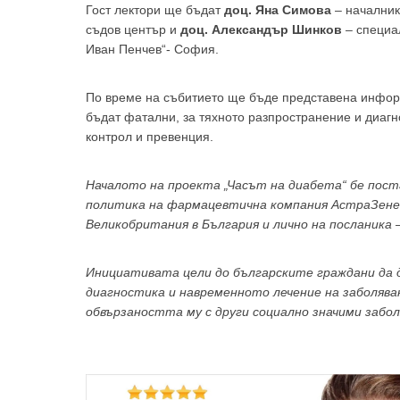
Гост лектори ще бъдат
доц. Яна Симова
– началник
съдов център и
доц. Александър Шинков
– специа
Иван Пенчев“- София.
По време на събитието ще бъде представена информ
За да
бъдат фатални, за тяхното разпространение и диагн
контрол и превенция.
Началото на проекта „Часът на диабета“ бе пост
политика на фармацевтична компания АстраЗенек
Аз
Великобритания в България и лично на посланика
Инициативата цели до българските граждани да 
диагностика и навременното лечение на заболява
обвързаността му с други социално значими забол