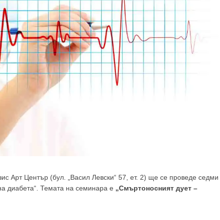
ис Арт Център (бул. „Васил Левски“ 57, ет. 2) ще се проведе седми
на диабета“. Темата на семинара е
„Смъртоносният дует –