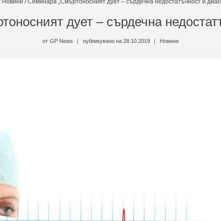
/
Новини
/
Семинара „Смъртоносният дует – сърдечна недостатъчност и диаб
оносният дует – сърдечна недостат
от
GP News
публикувано на
28.10.2019
Новини