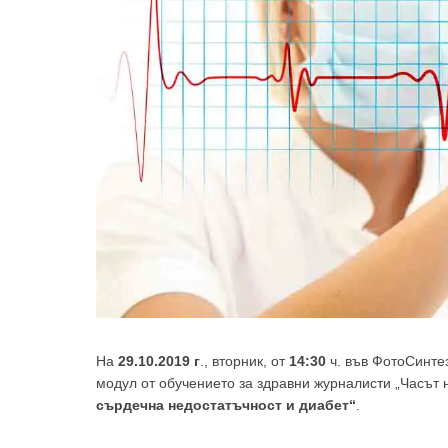
На
29.10.2019 г
., вторник, от
14:30
ч. във ФотоСинтез
модул от обучението за здравни журналисти „Часът 
сърдечна недостатъчност и диабет“
.