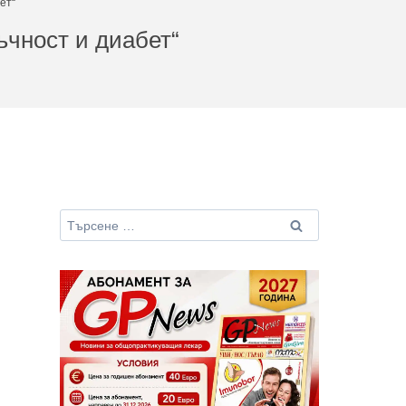
ет“
ъчност и диабет“
Търсене
за: