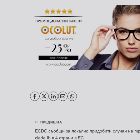
Навигация
ПРЕДИШНА
ECDC съобщи за локално придобити случаи на m
clade Ib в 4 страни в ЕС