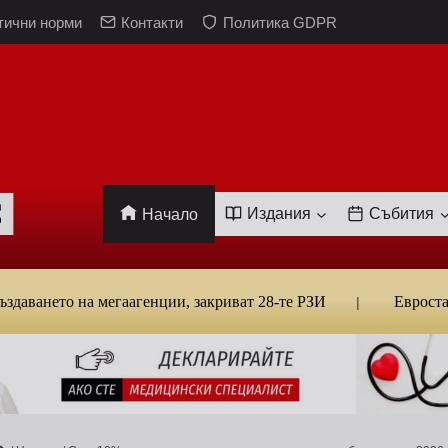
тични норми
Контакти
Политика GDPR
Издания
Събития
Начало
то на мегаагенции, закриват 28-те РЗИ
Евростат: Бълга