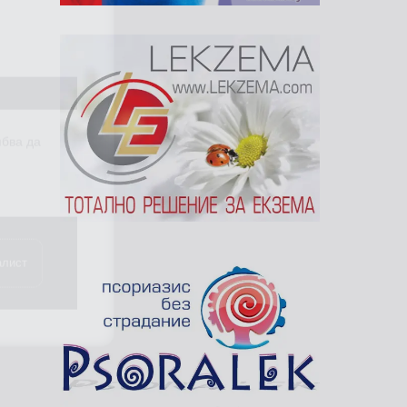
ябва да
.
алист