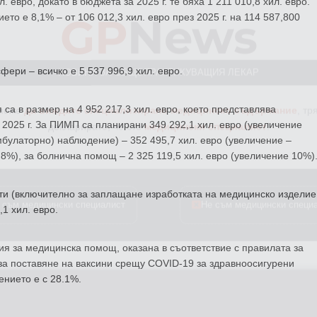
GP
News
 евро, докато в бюджета за 2025 г. те бяха 1 211 010,8 хил. евро.
о е 8,1% – от 106 012,3 хил. евро през 2025 г. на 114 587,800
НОВИНИ ЗА ОБЩОПРАКТИКУВАЩИЯ ЛЕКАР
фери – всичко е 5 537 996,9 хил. евро.
 може
да виждате специализирано медицинско съдържание
, тр
декларирате, че сте
медицински специалист
!
са в размер на 4 952 217,3 хил. евро, което представлява
 2025 г. За ПИМП са планирани 349 292,1 хил. евро (увеличение
мбулаторно) наблюдение) – 352 495,7 хил. евро (увеличение –
7.8%), за болнична помощ – 2 325 119,5 хил. евро (увеличение 10%)
 съм медицински специалист
Не съм медицински специ
сти (включително за заплащане изработката на медицинско изделие
,1 хил. евро.
 за медицинска помощ, оказана в съответствие с правилата за
 за поставяне на ваксини срещу COVID-19 за здравноосигурени
ението е с 28.1%.