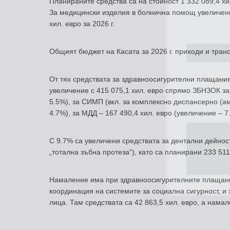
Планираните средства са на стойност 1 332 089,4 хил.
За медицински изделия в болнична помощ увеличениет
хил. евро за 2026 г.
Общият бюджет на Касата за 2026 г. приходи и транс
За да
От тях средствата за здравноосигурителни плащания 
увеличение с 415 075,1 хил. евро спрямо ЗБНЗОК за
5.5%), за СИМП (вкл. за комплексно диспансерно (а
4.7%), за МДД – 167 490,4 хил. евро (увеличение – 
Аз
С 9.7% са увеличени средствата за дентални дейно
„тотална зъбна протеза“), като са планирани 233 511
Намаление има при здравноосигурителните плащания
координация на системите за социална сигурност, и
лица. Там средствата са 42 863,5 хил. евро, а намал