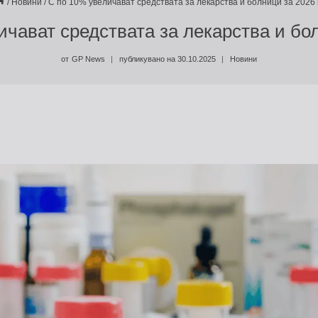
/
Новини
/
С по 10% увеличават средствата за лекарства и болници за 2026 г
чават средствата за лекарства и бол
от
GP News
публикувано на
30.10.2025
Новини