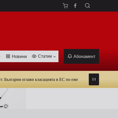
Статии
Новини
Абонамент
рия оглави класацията в ЕС по ежедневна употреба на тютюн