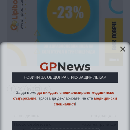
GP
News
НОВИНИ ЗА ОБЩОПРАКТИКУВАЩИЯ ЛЕКАР
За да може
да виждате специализирано медицинско
съдържание
, трябва да декларирате, че сте
медицински
специалист
!
Навигация
ПРЕДИШНА
СЛЕДВАЩА
Проф. Сербезова с
Работна група ще