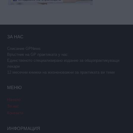
ЗА НАС
Списание GPNews
Връстник на GP практиката у нас
Единственото специализирано издание за общопрактикуващи
лекари
12 месечни книжки на жизненоважни за практиката ви теми
МЕНЮ
Начало
За нас
Контакти
ИНФОРМАЦИЯ