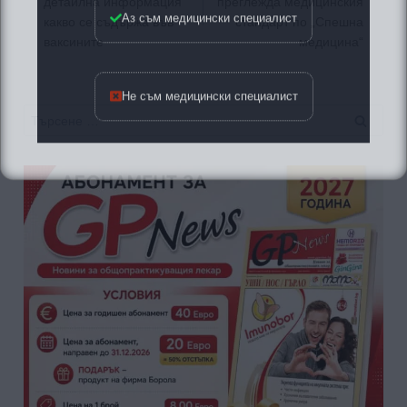
Аз съм медицински специалист
детайлна информация
преглежда медицинския
какво се съдържа във
стандарт по „Спешна
ваксините
медицина“
Не съм медицински специалист
Търсене
за: