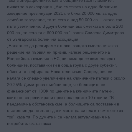
тока в операционните, както общините гасят лампите”,
пишат те в декларация. „Ако сметката на едно болнично
заведение през януари 2021 г. е била 20 000 лв. за едно
лечебно заведение, то тя сега е над 50 000 лв. – около три
пъти увеличение. В други болници ако сметката е била 200
000 лв., то сега тя е 600 000 лв.”, заяви Свилена Димитрова
от Българската болнична асоциация.
„Налага се да реагираме отново, защото вместо някакво
решение на първия ни призив, излезе решението на
Енергийната комисия в НС, че няма да се компенсират
болниците, поставяйки ги в обща група с друге субекти”,
обясни тя в ефира на Нова телевизия. Според нея се
налага се спешно увеличение на клиничните пътеки с около
20-25%. Димитрова съобщи още, че болниците се
финансират от НЗОК по цените на клиничните пътеки,
които не са ревизирани през последните 10 години. “В
пандемична обстановка сме, а болниците са поставени в
състояние да не знаят дали могат да си платят сметките за
ток”, каза тя. По думите ѝ се налага актуализация на
потребителската такса.