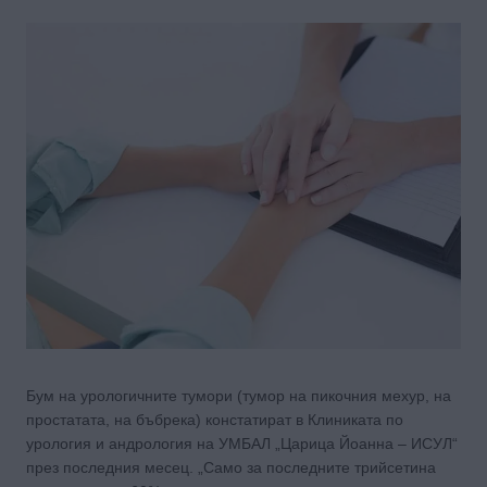
Бум на урологичните тумори (тумор на пикочния мехур, на
простатата, на бъбрека) констатират в Клиниката по
урология и андрология на УМБАЛ „Царица Йоанна – ИСУЛ“
през последния месец. „Само за последните трийсетина