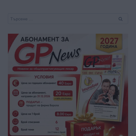
Търсене
за: