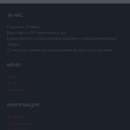
ЗА НАС
Списание GPNews
Връстник на GP практиката у нас
Единственото специализирано издание за общопрактикуващи
лекари
12 месечни книжки на жизненоважни за практиката ви теми
МЕНЮ
Начало
За нас
Контакти
ИНФОРМАЦИЯ
За автори
Етични норми