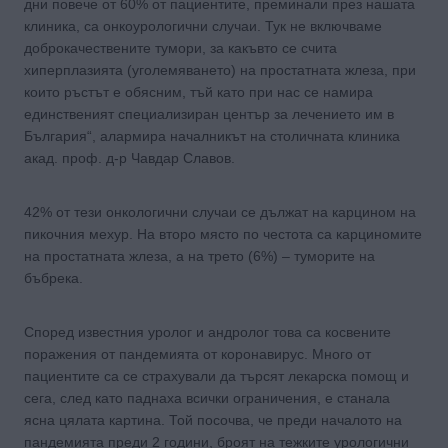
дни повече от 60% от пациентите, преминали през нашата
клиника, са онкоурологични случаи. Тук не включваме
доброкачествените тумори, за какъвто се счита
хиперплазията (уголемяването) на простатната жлеза, при
които ръстът е обясним, тъй като при нас се намира
единственият специализиран център за лечението им в
България“, алармира началникът на столичната клиника
акад. проф. д-р Чавдар Славов.
42% от тези онкологични случаи се дължат на карцином на
пикочния мехур. На второ място по честота са карциномите
на простатната жлеза, а на трето (6%) – туморите на
бъбрека.
Според известния уролог и андролог това са косвените
поражения от пандемията от коронавирус. Много от
пациентите са се страхували да търсят лекарска помощ и
сега, след като паднаха всички ограничения, е станала
ясна цялата картина. Той посочва, че преди началото на
пандемията преди 2 години, броят на тежките урологични