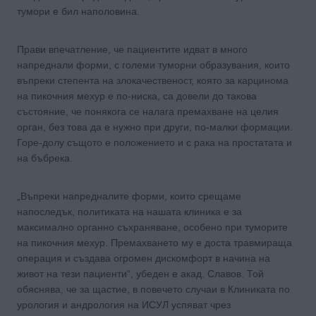
тумори е бил наполовина.
Прави впечатление, че пациентите идват в много
напреднали форми, с големи туморни образувания, които
въпреки степента на злокачественост, която за карцинома
на пикочния мехур е по-ниска, са довели до такова
състояние, че понякога се налага премахване на целия
орган, без това да е нужно при други, по-малки формации.
Горе-долу същото е положението и с рака на простатата и
на бъбрека.
„Въпреки напредналите форми, които срещаме
напоследък, политиката на нашата клиника е за
максимално органно съхраняване, особено при туморите
на пикочния мехур. Премахването му е доста травмираща
операция и създава огромен дискомфорт в начина на
живот на тези пациенти“, убеден е акад. Славов. Той
обяснява, че за щастие, в повечето случаи в Клиниката по
урология и андрология на ИСУЛ успяват чрез