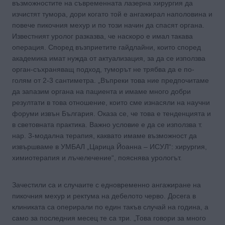
възможностите на съвременната лазерна хирургия да
изчистят тумора, дори когато той е ангажирал наполовина и
повече пикочния мехур и по този начин да спасят органа.
Известният уролог разказва, че наскоро е имал такава
операция. Според възприетите гайдлайни, които според
академика имат нужда от актуализация, за да се използва
орган-съхраняващ подход, туморът не трябва да е по-
голям от 2-3 сантиметра. „Въпреки това ние предпочитаме
да запазим органа на пациента и имаме много добри
резултати в това отношение, които сме изнасяли на научни
форуми извън България. Оказа се, че това е тенденцията и
в световната практика. Важно условие е да се използва т.
нар. 3-модална терапия, каквато имаме възможност да
извършваме в УМБАЛ „Царица Йоанна – ИСУЛ“: хирургия,
химиотерапия и лъчелечение“, пояснява урологът.
Зачестили са и случаите с едновременно ангажиране на
пикочния мехур и ректума на дебелото черво. Досега в
клиниката са оперирали по един такъв случай на година, а
само за последния месец те са три. „Това говори за много