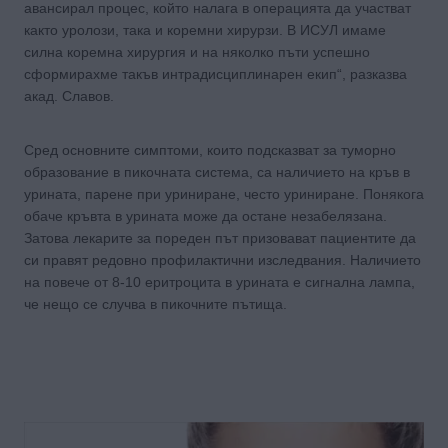
авансирал процес, който налага в операцията да участват
както уролози, така и коремни хирурзи. В ИСУЛ имаме
силна коремна хирургия и на няколко пъти успешно
сформирахме такъв интрадисциплинарен екип“, разказва
акад. Славов.
Сред основните симптоми, които подсказват за туморно
образование в пикочната система, са наличието на кръв в
урината, парене при уриниране, често уриниране. Понякога
обаче кръвта в урината може да остане незабелязана.
Затова лекарите за пореден път призовават пациентите да
си правят редовно профилактични изследвания. Наличието
на повече от 8-10 еритроцита в урината е сигнална лампа,
че нещо се случва в пикочните пътища.