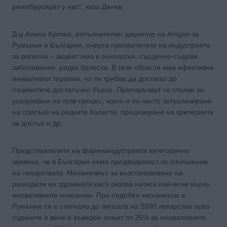
реимбурсират у нас“, каза Денев.
Д-р Алина Кулчеа, изпълнителен директор на Amgen за
Румъния и България, очерта приоритетите на индустрията
за региона – акцент има в онкология, сърдечно-съдови
заболявания, редки болести. В тези области има ефективни
иновативни терапии, но те трябва да достигат до
пациентите достатъчно бързо. Препоръчват се стъпки за
ускоряване на този процес, както и по-често актуализиране
на списъка на редките болести, прецизиране на критериите
за достъп и др.
Представителите на фармаиндустрията категорично
заявиха, че в България няма предвидимост по отношение
на лекарствата. Механизмът за възстановяване на
разходите на здравната каса оказва натиск най-вече върху
иновативните компании. При подобен механизъм в
Румъния се е стигнало до липсата на 2000 лекарства през
годините и вече е въведен лимит от 25% за иновативните