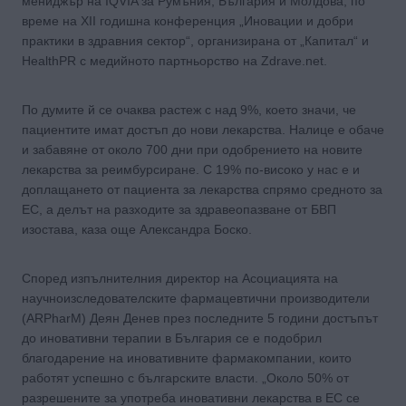
мениджър на IQVIA за Румъния, България и Молдова, по
време на XII годишна конференция „Иновации и добри
практики в здравния сектор“, организирана от „Капитал“ и
HealthPR с медийното партньорство на Zdrave.net.
По думите й се очаква растеж с над 9%, което значи, че
пациентите имат достъп до нови лекарства. Налице е обаче
и забавяне от около 700 дни при одобрението на новите
лекарства за реимбурсиране. С 19% по-високо у нас е и
доплащането от пациента за лекарства спрямо средното за
ЕС, а делът на разходите за здравеопазване от БВП
изостава, каза още Александра Боско.
Според изпълнителния директор на Асоциацията на
научноизследователските фармацевтични производители
(ARPharM) Деян Денев през последните 5 години достъпът
до иновативни терапии в България се е подобрил
благодарение на иновативните фармакомпании, които
работят успешно с българските власти. „Около 50% от
разрешените за употреба иновативни лекарства в ЕС се