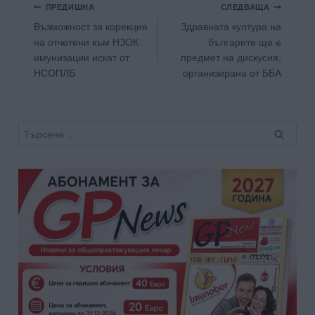
Навигация
ПРЕДИШНА
СЛЕДВАЩА
Възможност за корекция
Здравната култура на
на отчетени към НЗОК
българите ще е
имунизации искат от
предмет на дискусия,
НСОПЛБ
организирана от ББА
Търсене
за: