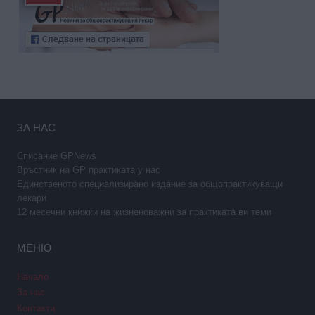
ЗА НАС
Списание GPNews
Връстник на GP практиката у нас
Единственото специализирано издание за общопрактикуващи
лекари
12 месечни книжки на жизненоважни за практиката ви теми
МЕНЮ
Начало
За нас
Контакти