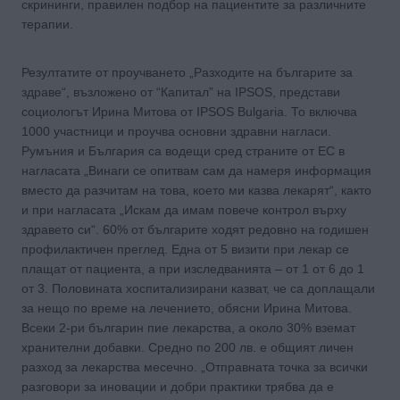
скрининги, правилен подбор на пациентите за различните
терапии.
Резултатите от проучването „Разходите на българите за
здраве“, възложено от “Капитал” на IPSOS, представи
социологът Ирина Митова от IPSOS Bulgaria. То включва
1000 участници и проучва основни здравни нагласи.
Румъния и България са водещи сред страните от ЕС в
нагласата „Винаги се опитвам сам да намеря информация
вместо да разчитам на това, което ми казва лекарят“, както
и при нагласата „Искам да имам повече контрол върху
здравето си“. 60% от българите ходят редовно на годишен
профилактичен преглед. Една от 5 визити при лекар се
плащат от пациента, а при изследванията – от 1 от 6 до 1
от 3. Половината хоспитализирани казват, че са доплащали
за нещо по време на лечението, обясни Ирина Митова.
Всеки 2-ри българин пие лекарства, а около 30% вземат
хранителни добавки. Средно по 200 лв. е общият личен
разход за лекарства месечно. „Отправната точка за всички
разговори за иновации и добри практики трябва да е