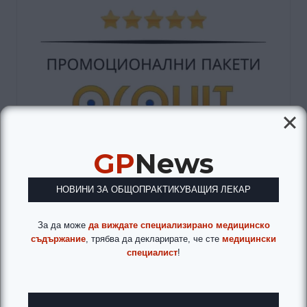
GP
News
НОВИНИ ЗА ОБЩОПРАКТИКУВАЩИЯ ЛЕКАР
За да може
да виждате специализирано медицинско
съдържание
, трябва да декларирате, че сте
медицински
специалист
!