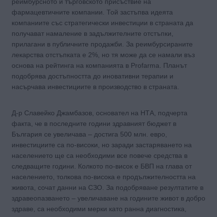
реимбурсното и търговското присъствие на
фармацевтичните компании. Той застъпва идеята
компаниите със стратегически инвестиции в страната да
получават намаление в задължителните отстъпки,
прилагани в публичните продажби. За реимбурсираните
лекарства отстъпката е 2%, но тя може да се намали въз
основа на рейтинга на компанията в Profarma. Планът
подобрява достъпността до иновативни терапии и
насърчава инвестициите в производство в страната.
Д-р Славейко Джамбазов, основател на НТА, подчерта
факта, че в последните години здравният бюджет в
България се увеличава – достига 500 млн. евро,
инвестициите са по-високи, но заради застаряването на
населението ще са необходими все повече средства в
следващите години. Колкото по-висок е БВП на глава от
населението, толкова по-висока е продължителността на
живота, сочат данни на СЗО. За подобряване резултатите в
здравеопазването – увеличаване на годините живот в добро
здраве, са необходими мерки като ранна диагностика,