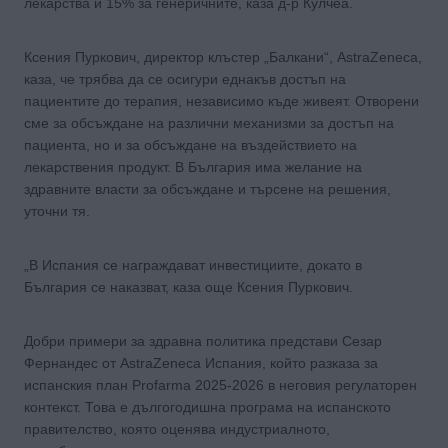
лекарства и 15% за генеричните, каза д-р Кулчеа.
Ксения Пуркович, директор клъстер „Балкани“, AstraZeneca,
каза, че трябва да се осигури еднакъв достъп на
пациентите до терапия, независимо къде живеят. Отворени
сме за обсъждане на различни механизми за достъп на
пациента, но и за обсъждане на въздействието на
лекарствения продукт. В България има желание на
здравните власти за обсъждане и търсене на решения,
уточни тя.
„В Испания се награждават инвестициите, докато в
България се наказват, каза още Ксения Пуркович.
Добри примери за здравна политика представи Сезар
Фернандес от АstraZeneсa Испания, който разказа за
испанския план Profarma 2025-2026 в неговия регулаторен
контекст. Това е дългогодишна програма на испанското
правителство, която оценява индустриалното,