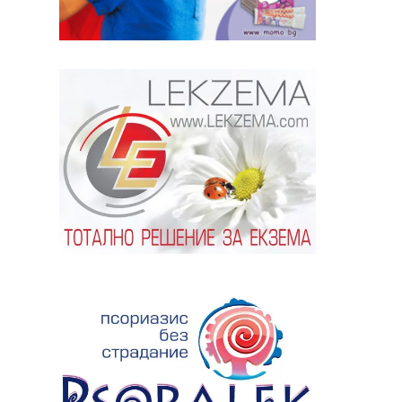
ябва да
алист