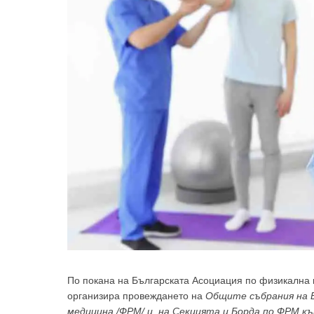
По покана на Българската Асоциация по физикална 
организира провеждането на
Общите събрания на 
медицина /ФРМ/ и на Секцията и Борда по ФРМ к