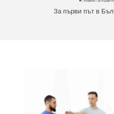
/
Новини
/
За първи п
За първи път в Бъл