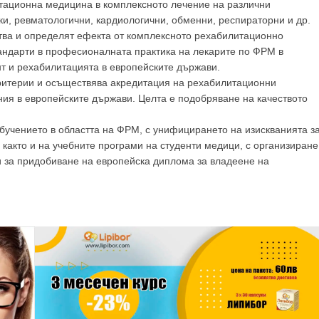
тационна медицина в комплексното лечение на различни
ки, ревматологични, кардиологични, обменни, респираторни и др.
ства и определят ефекта от комплексното рехабилитационно
тандарти в професионалната практика на лекарите по ФРМ в
т и рехабилитацията в европейските държави.
ритерии и осъществява акредитация на рехабилитационни
ия в европейските държави. Целта е подобряване на качеството
бучението в областта на ФРМ, с унифицирането на изискванията з
 както и на учебните програми на студенти медици, с организиране
и за придобиване на европейска диплома за владеене на