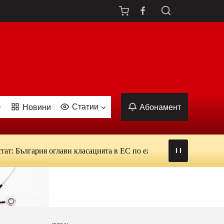
Статии
Новини
Абонамент
ългария оглави класацията в ЕС по ежедневна употреба на тютюн