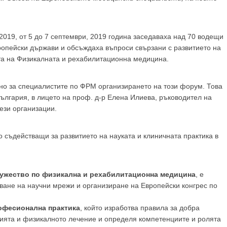
GP
News
2019, от 5 до 7 септември, 2019 година заседаваха над 70 водещи
ропейски държави и обсъждаха въпроси свързани с развитието на
НОВИНИ ЗА ОБЩОПРАКТИКУВАЩИЯ ЛЕКАР
тта на Физикалната и рехабилитационна медицина.
 може
да виждате специализирано медицинско съдържание
, тр
ено за специалистите по ФРМ организирането на този форум. Това
декларирате, че сте
медицински специалист
!
България, в лицето на проф. д-р Елена Илиева, ръководител на
ези организации.
о съдействащи за развитието на науката и клиничната практика в
 съм медицински специалист
Не съм медицински специ
ружество по физикална и рехабилитационна медицина
, е
аване на научни мрежи и организиране на Европейски конгрес по
офесионална практика
, който изработва правила за добра
цията и физикалното лечение и определя компетенциите и ролята