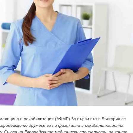
медицина и рехабилитация (АФМР) За първи път в България се
Европейското дружество по физикална и рехабилитационна
ъм Съюза на Европейските медицински специалисти, на които