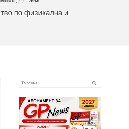
ационна медицина /ФРМ/
ство по физикална и
Търсене
за: