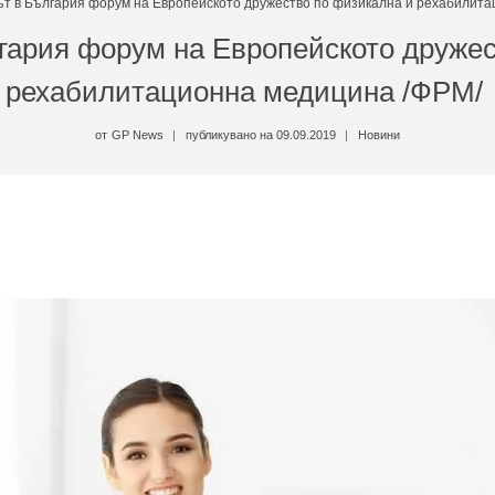
ът в България форум на Европейското дружество по физикална и рехабилит
гария форум на Европейското друже
рехабилитационна медицина /ФРМ/
от
GP News
публикувано на
09.09.2019
Новини