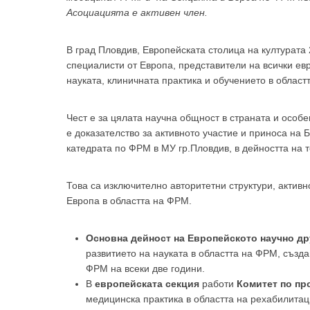
Асоциацията е активен член.
В град Пловдив, Европейската столица на културата 
специалисти от Европа, представители на всички ев
науката, клиничната практика и обучението в облас
За да
Чест е за цялата научна общност в страната и особ
е доказателство за активното участие и приноса на 
катедрата по ФРМ в МУ гр.Пловдив, в дейността на т
Това са изключително авторитетни структури, активн
Аз
Европа в областта на ФРМ.
Основна дейност на Европейското научно д
развитието на науката в областта на ФРМ, създ
ФРМ на всеки две години.
В
европейската секция
работи
Комитет по пр
медицинска практика в областта на рехабилита