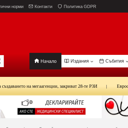
тични норми
Контакти
Политика GDPR
Издания
Събития
Начало
ането на мегаагенции, закриват 28-те РЗИ
Евростат: Б