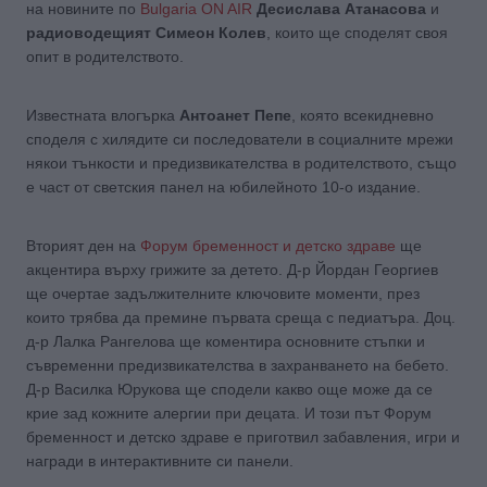
на новините по
Bulgaria ON AIR
Десислава Атанасова
и
радиоводещият Симеон Колев
, които ще споделят своя
опит в родителството.
Известната влогърка
Антоанет Пепе
, която всекидневно
споделя с хилядите си последователи в социалните мрежи
някои тънкости и предизвикателства в родителството, също
е част от светския панел на юбилейното 10-о издание.
Вторият ден на
Форум бременност и детско здраве
ще
акцентира върху грижите за детето. Д-р Йордан Георгиев
ще очертае задължителните ключовите моменти, през
които трябва да премине първата среща с педиатъра. Доц.
д-р Лалка Рангелова ще коментира основните стъпки и
съвременни предизвикателства в захранването на бебето.
Д-р Василка Юрукова ще сподели какво още може да се
крие зад кожните алергии при децата. И този път Форум
бременност и детско здраве е приготвил забавления, игри и
награди в интерактивните си панели.