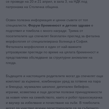
се проведе на 20 и 21 април, в зала 3, на НДК под
патронажа на Столична община.
Освен полезна информация и ценни съвети от топ
специалисти,
Форум бременност и детско здраве
е
подготвил и томбола с много награди. Трима от
посетителите ще спечелят безплатен преглед за фетална
морфология от специализирана болница в София.
Феталната морфология e един от най-важните
ултразвукови прегледи по време на цялата бременност и
представлява обследване за структурни аномалии на
плода.
Бъдещите и настоящите родителите могат да спечелят още
комплект за кърмене, комбиниран уред за готвене на пара
и блендър, музикален шезлонг, дигитален бебефон,
играчки, козметика и още десетки полезни принадлежности
за новия член на семейството, както и робот прахосмукачка
и ваучер за избелване и почистване на зъби. В томболата
могат да участват всички регистриралите се за събитието