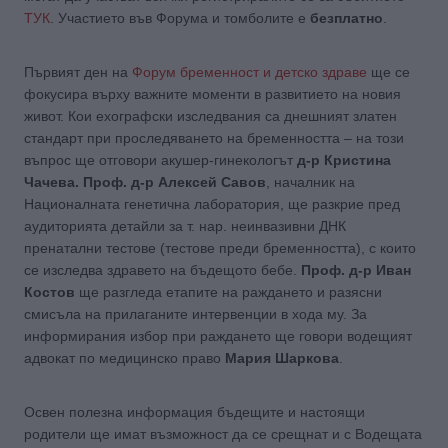
ТУК
. Участието във Форума и томболите е
безплатно
.
Първият ден на
Форум бременност и детско здраве
ще се
фокусира върху важните моменти в развитието на новия
живот. Кои ехографски изследвания са днешният златен
стандарт при проследяването на бременността – на този
въпрос ще отговори акушер-гинекологът
д-р Кристина
Чачева. Проф. д-р Алексей Савов
, началник на
Националната генетична лаборатория, ще разкрие пред
аудиторията детайли за т. нар. неинвазивни ДНК
пренатални тестове (тестове преди бременността), с които
се изследва здравето на бъдещото бебе.
Проф. д-р Иван
Костов
ще разгледа етапите на раждането и разясни
смисъла на прилаганите интервенции в хода му. За
информирания избор при раждането ще говори водещият
адвокат по медицинско право
Мария Шаркова
.
Освен полезна информация бъдещите и настоящи
родители ще имат възможност да се срещнат и с Водещата