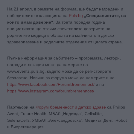
На 21 април, в рамките на форума, ще бъдат наградени и
победителите в класацията на
Puls.bg
„Специалистите, на
които имам доверие“
. За трета поредна година
инициативата ще отличи спечелилите доверието на
родителите медици в областта на майчиното и детско
здравеопазване и родилните отделения от цялата страна.
Пълна информация за събитието – програмата, лектори,
награди и локация може да намерите на
www.events.puls.bg, където може да се регистрирате
безплатно. Новини за форума може да намерите и на
https://www.facebook.com/ForumBremennost/
и на
https://www.instagram.com/forumbremennost/
Партньори на
Форум бременност и детско здраве
са Philips
Avent, Future Health, МБАЛ „Надежда“, Cells4life,
SelenaCells. УМБАЛ „Александровска“, Медикъл Дент, iRobot
и Биорегенерация.