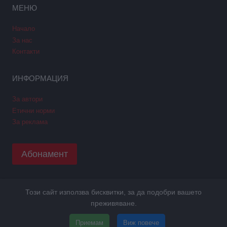
МЕНЮ
Начало
За нас
Контакти
ИНФОРМАЦИЯ
За автори
Етични норми
За реклама
Абонамент
Този сайт използва бисквитки, за да подобри вашето
Copyright © 2026 GPNews. Всички права запазени.
преживяване.
Уеб дизайн и SEO от Трибест
ПОЛИТИКА GDPR
Приемам
Виж повече