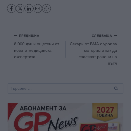
Навигация
ПРЕДИШНА
СЛЕДВАЩА
8 000 души ощетени от
Лекари от ВМА с урок за
новата медицинска
мотористи как да
експертиза
спасяват ранени на
пътя
Търсене
за: