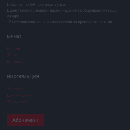
Връстник на GP практиката у нас
Единственото специализирано издание за общопрактикуващи
лекари
12 месечни книжки на жизненоважни за практиката ви теми
МЕНЮ
Начало
За нас
Контакти
ИНФОРМАЦИЯ
За автори
Етични норми
За реклама
Абонамент