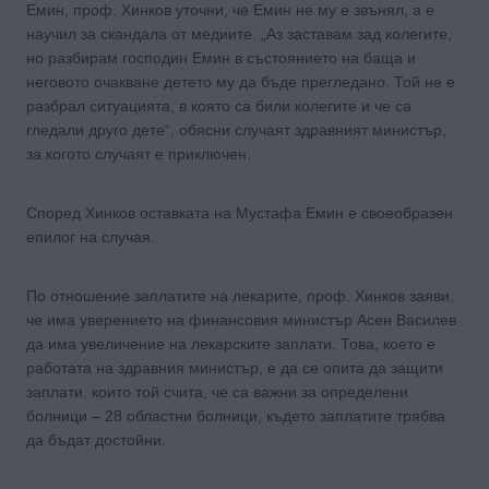
Емин, проф. Хинков уточни, че Емин не му е звънял, а е
научил за скандала от медиите. „Аз заставам зад колегите,
но разбирам господин Емин в състоянието на баща и
неговото очакване детето му да бъде прегледано. Той не е
разбрал ситуацията, в която са били колегите и че са
гледали друго дете“, обясни случаят здравният министър,
за когото случаят е приключен.
Според Хинков оставката на Мустафа Емин е своеобразен
епилог на случая.
По отношение заплатите на лекарите, проф. Хинков заяви,
че има уверението на финансовия министър Асен Василев
да има увеличение на лекарските заплати. Това, което е
работата на здравния министър, е да се опита да защити
заплати, които той счита, че са важни за определени
болници – 28 областни болници, където заплатите трябва
да бъдат достойни.