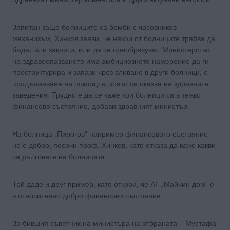
Запитан защо болниците са бомби с часовников
механизъм, Хинков заяви, че някои от болниците трябва да
бъдат или закрити, или да се преобразуват. Министерство
на здравеопазването има амбициозното намерение да ги
преструктурира и запази чрез вливане в други болници, с
продължаване на помощта, която се оказва на здравните
заведения. Трудно е да се каже кои болници са в тежко
финансово състояние, добави здравният министър.
На болница „Пирогов“ например финансовото състояние
не е добро, посочи проф. Хинков, като отказа да каже какви
са дълговете на болницата.
Той даде и друг пример, като открои, че АГ „Майчин дом“ е
в относително добро финансово състояние.
За бившия съветник на министъра на отбраната – Мустафа