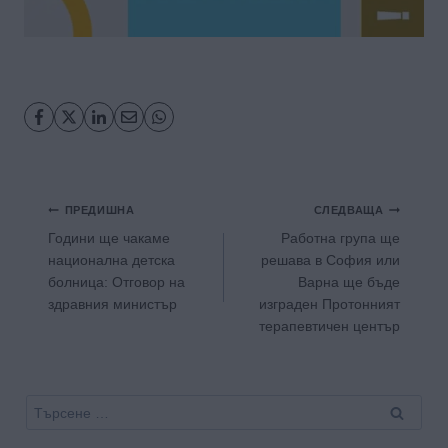
Навигация
ПРЕДИШНА
СЛЕДВАЩА
Години ще чакаме
Работна група ще
национална детска
решава в София или
болница: Отговор на
Варна ще бъде
здравния министър
изграден Протонният
терапевтичен център
Търсене
за: