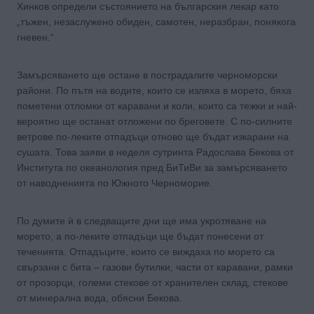
Хинков определи състоянието на българския лекар като
„тъжен, незаслужено обиден, самотен, неразбран, понякога
гневен.“
Замърсяването ще остане в пострадалите черноморски
райони. По пътя на водите, които се изляха в морето, бяха
пометени отломки от каравани и коли, които са тежки и най-
вероятно ще останат отложени по бреговете. С по-силните
ветрове по-леките отпадъци отново ще бъдат изкарани на
сушата. Това заяви в неделя сутринта Радослава Бекова от
Института по океанология пред БиТиВи за замърсяването
от наводненията по Южното Черноморие.
По думите ѝ в следващите дни ще има укротяване на
морето, а по-леките отпадъци ще бъдат понесени от
теченията. Отпадъците, които се виждаха по морето са
свързани с бита – газови бутилки, части от каравани, рамки
от прозорци, големи стекове от хранителен склад, стекове
от минерална вода, обясни Бекова.