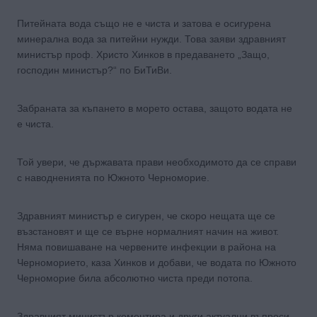
Питейната вода също не е чиста и затова е осигурена
минерална вода за питейни нужди. Това заяви здравният
министър проф. Христо Хинков в предаването „Защо,
господин министър?“ по БиТиВи.
Забраната за къпането в морето остава, защото водата не
е чиста.
Той увери, че държавата прави необходимото да се справи
с наводненията по Южното Черноморие.
Здравният министър е сигурен, че скоро нещата ще се
възстановят и ще се върне нормалният начин на живот.
Няма повишаване на червените инфекции в района на
Черноморието, каза Хинков и добави, че водата по Южното
Черноморие била абсолютно чиста преди потопа.
Здравният министър коментира и други актуални въпроси.