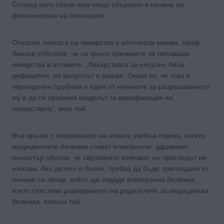
Според него обаче има нещо сбъркано в начина на
финансиране на болниците.
Относно липсата на лекарства в аптечната мрежа, проф.
Хинков отбеляза, че са много причините за липсващи
лекарства в аптеките. „Лекарствата за инсулин бяха
дефицитни, но въпросът е решен. Оказа се, че това е
периодичен проблем и един от начините за разрешаването
му е да се промени моделът за верификация на
лекарствата“, каза той.
Във връзка с откриването на новата учебна година, когато
медицинските бележки стават електронни, здравният
министър обясни, че хартийките изчезват, но прегледът не
изчезва. Ако детето е болно, трябва да бъде прегледано от
личния си лекар, който ще издаде електронна бележка,
което спестява разкарването на родителите за медицинска
бележка, поясни той.