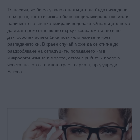
Тя посочи, че би следвало отпадъците да бъдат извадени
от морето, което изисква обаче специализирана техника и
наличието на специализирани водолази. Отпадъците няма
да имат пряко отношение върху екосистемата, но в по-
дългосрочен аспект биха повлияли най-вече чрез
разпадането си. В краен случай може да се стигне до
раздробяване на отпадъците, попадането им в
микроорганизмите в морето, оттам в рибите и после в
човека, но това е в много краен вариант, предупреди
Бекова.