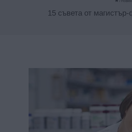
/
Новин
15 съвета от магистър-