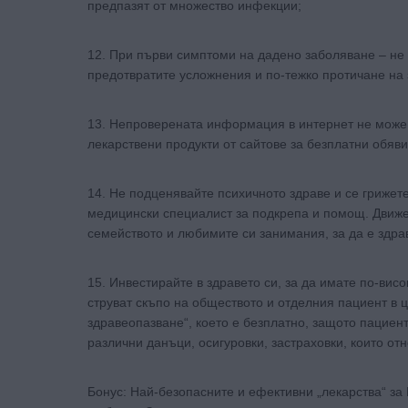
предпазят от множество инфекции;
12. При първи симптоми на дадено заболяване – не 
предотвратите усложнения и по-тежко протичане на
13. Непроверената информация в интернет не може 
лекарствени продукти от сайтове за безплатни обяв
14. Не подценявайте психичното здраве и се грижет
медицински специалист за подкрепа и помощ. Движе
семейството и любимите си занимания, за да е здра
15. Инвестирайте в здравето си, за да имате по-висо
струват скъпо на обществото и отделния пациент в ця
здравеопазване“, което е безплатно, защото пациен
различни данъци, осигуровки, застраховки, които от
Бонус: Най-безопасните и ефективни „лекарства“ за 