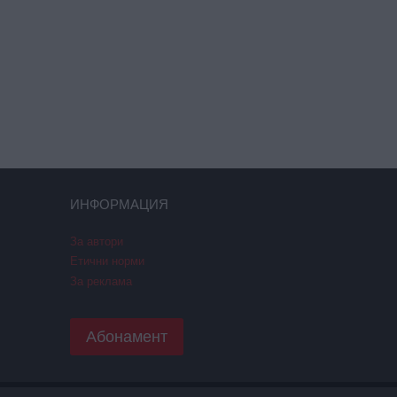
ИНФОРМАЦИЯ
За автори
Етични норми
За реклама
Абонамент