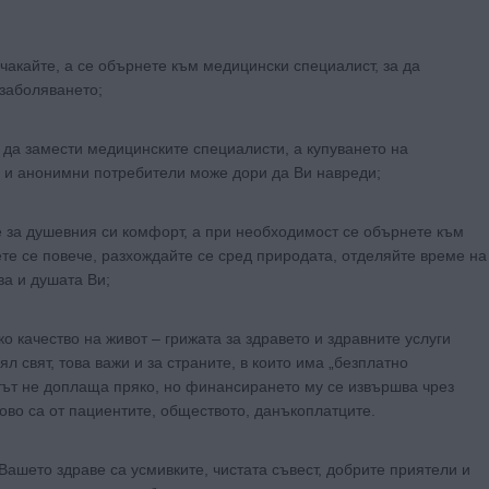
чакайте, а се обърнете към медицински специалист, за да
 заболяването;
да замести медицинските специалисти, а купуването на
и и анонимни потребители може дори да Ви навреди;
е за душевния си комфорт, а при необходимост се обърнете към
те се повече, разхождайте се сред природата, отделяйте време на
ва и душата Ви;
ко качество на живот – грижата за здравето и здравните услуги
л свят, това важи и за страните, в които има „безплатно
тът не доплаща пряко, но финансирането му се извършва чрез
ново са от пациентите, обществото, данъкоплатците.
Вашето здраве са усмивките, чистата съвест, добрите приятели и