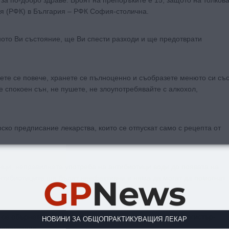
за по-добро здраве. Броят на препоръките е 15, защото на толков
я (РФК) в България – РФК София-столична.
ото Ви състояние, ще Ви спести разходи и ще предотврати
жете се повече, хранете се пълноценно и съобразете менюто си съ
 спокоен сън, не пушете, не злоупотребявайте с алкохол,
ско предписание лекарства, които се отпускат само с рецепта от
ици, неправилната употреба на антибиотици води до появата на
GP
News
антибиотиците ще бъдат неефективни и няма да могат да помогнат
 се обърнете към медицински специалист (лекар или магистър-
НОВИНИ ЗА ОБЩОПРАКТИКУВАЩИЯ ЛЕКАР
оплаквания;