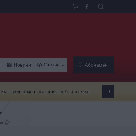
Статии
Новини
Абонамент
ия оглави класацията в ЕС по ежедневна употреба на тютюн