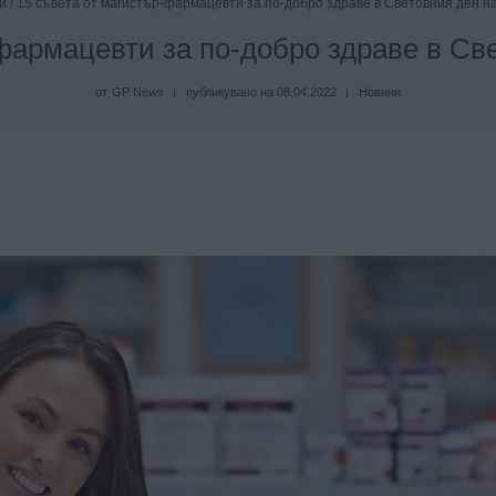
и
/
15 съвета от магистър-фармацевти за по-добро здраве в Световния ден н
фармацевти за по-добро здраве в Св
от
GP News
публикувано на
08.04.2022
Новини