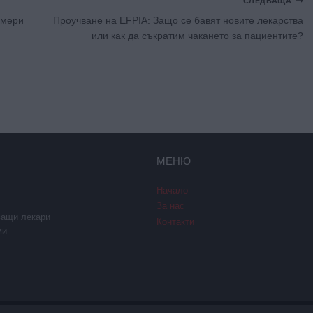
СЛЕДВАЩА
имери
Проучване на EFPIA: Защо се бавят новите лекарства
или как да съкратим чакането за пациентите?
МЕНЮ
Начало
За нас
ващи лекари
Контакти
ми