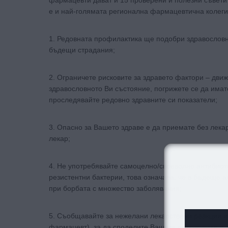
фармацевти дават и 15 проверени и полезни съвети 
е и най-голямата регионална фармацевтична колеги
1. Редовната профилактика ще подобри здравословн
бъдещи страдания;
2. Ограничете рисковите за здравето фактори – дви
здравословното Ви състояние, погрижете се да имате
проследявайте редовно здравните си показатели;
3. Опасно за Вашето здраве е да приемате без лекар
лекар;
4. Не употребявайте самоцелно/своеволно антибиот
резистентни бактерии, това означава, че в бъдеще 
при борбата с множество заболявания;
5. Съобщавайте за нежелани лекарствени реакции и
фармацевт), за да споделите Вашите подозрения и 