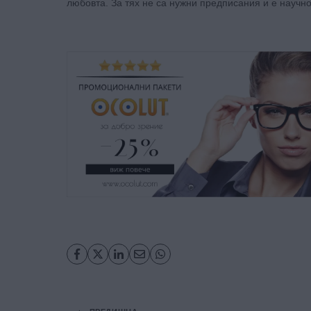
любовта. За тях не са нужни предписания и е научн
Навигация