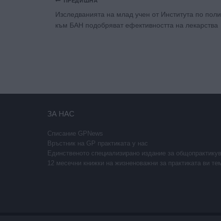
ПРЕДИШНА
Изследванията на млад учен от Института по пол
към БАН подобряват ефективността на лекарства
ЗА НАС
Списание GPNews
Връстник на GP практиката у нас
Единственото специализирано издание за общопрактику
12 месечни книжки на жизненоважни за практиката ви те