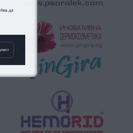
ябва да
алист