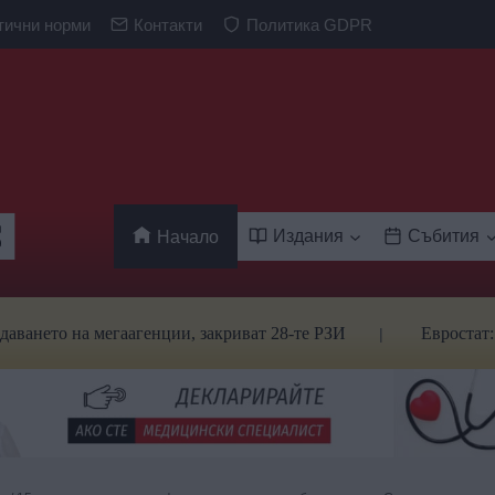
тични норми
Контакти
Политика GDPR
Издания
Събития
Начало
о на мегаагенции, закриват 28-те РЗИ
Евростат: Българ