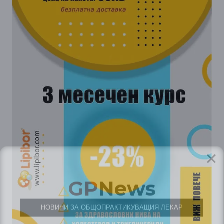
GP
News
НОВИНИ ЗА ОБЩОПРАКТИКУВАЩИЯ ЛЕКАР
За да може
да виждате специализирано медицинско