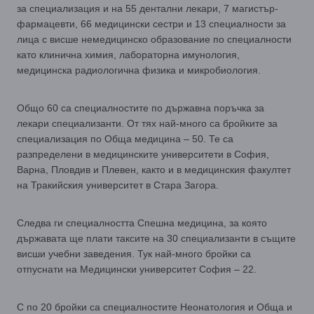
за специализация и на 55 дентални лекари, 7 магистър-
фармацевти, 66 медицински сестри и 13 специалности за
лица с висше немедицинско образование по специалности
като клинична химия, лабораторна имунология,
медицинска радиологична физика и микробиология.
Общо 60 са специалностите по държавна поръчка за
лекари специализанти. От тях най-много са бройките за
специализация по Обща медицина – 50. Те са
разпределени в медицинските университети в София,
Варна, Пловдив и Плевен, както и в медицинския факултет
на Тракийския университет в Стара Загора.
Следва ги специалността Спешна медицина, за която
държавата ще плати таксите на 30 специализанти в същите
висши учебни заведения. Тук най-много бройки са
отпуснати на Медицински университет София – 22.
С по 20 бройки са специалностите Неонатология и Обща и