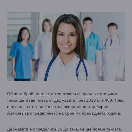
Общият брой на местата за лекари специализанти чиято
такса ще бъде поета от държавата през 2019 г., е 489. Това
става ясно от заповед на здравния министър Кирил
Ананиев за определянето на броя им през идната година.
Държавата е определила също така, че ще поеме таксата