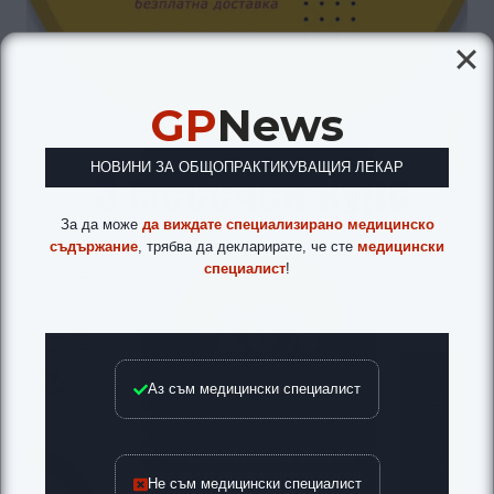
GP
News
НОВИНИ ЗА ОБЩОПРАКТИКУВАЩИЯ ЛЕКАР
За да може
да виждате специализирано медицинско
съдържание
, трябва да декларирате, че сте
медицински
специалист
!
Аз съм медицински специалист
Не съм медицински специалист