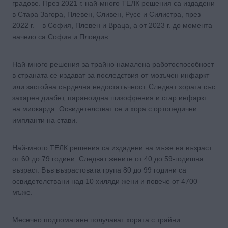
градове. През 2021 г. най-много ТЕЛК решения са издадени
в Стара Загора, Плевен, Сливен, Русе и Силистра, през
2022 г. – в София, Плевен и Враца, а от 2023 г. до момента
начело са София и Пловдив.
Най-много решения за трайно намалена работоспособност
в страната се издават за последствия от мозъчен инфаркт
или застойна сърдечна недостатъчност. Следват хората със
захарен диабет, параноидна шизофрения и стар инфаркт
на миокарда. Освидетелстват се и хора с ортопедични
импланти на стави.
Най-много ТЕЛК решения са издадени на мъже на възраст
от 60 до 79 години. Следват жените от 40 до 59-годишна
възраст. Във възрастовата група 80 до 99 години са
освидетелствани над 10 хиляди жени и повече от 4700
мъже.
Месечно подпомагане получават хората с трайни