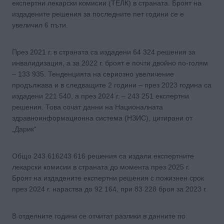
експертни лекарски комисии (ТЕЛК) в страната. Броят на
издадените решения за последните пет години се е
увеличил 6 пъти.
През 2021 г. в страната са издадени 64 324 решения за
инвалидизация, а за 2022 г. броят е почти двойно по-голям
– 133 935. Тенденцията на сериозно увеличение
продължава и в следващите 2 години – през 2023 година са
издадени 221 540, а през 2024 г. – 243 251 експертни
решения. Това сочат данни на Националната
здравноинформационна система (НЗИС), цитирани от
„Дарик“
Общо 243 616243 616 решения са издали експертните
лекарски комисии в страната до момента през 2025 г.
Броят на издадените експертни решения с пожизнен срок
през 2024 г. нараства до 92 164, при 83 228 броя за 2023 г.
В отделните години се отчитат разлики в данните по