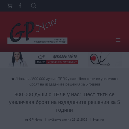
Към
съдържанието
/
Новини
/
800 000 души с ТЕЛК у нас: Шест пъти се увеличава
броят на издадените решения за 5 години
800 000 души с ТЕЛК у нас: Шест пъти се
увеличава броят на издадените решения за 5
години
от
GP News
публикувано на
25.11.2025
Новини