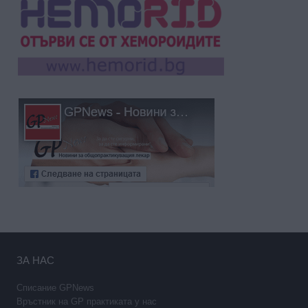
ЗА НАС
Списание GPNews
Връстник на GP практиката у нас