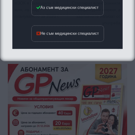
НЗОК е разходила 4,8
Стартират електронните
Аз съм медицински специалист
млн. лв. над
рецептурни книжки, а
плануваното за 2020 г.
хартиените излизат от
употреба
Не съм медицински специалист
Търсене
за: