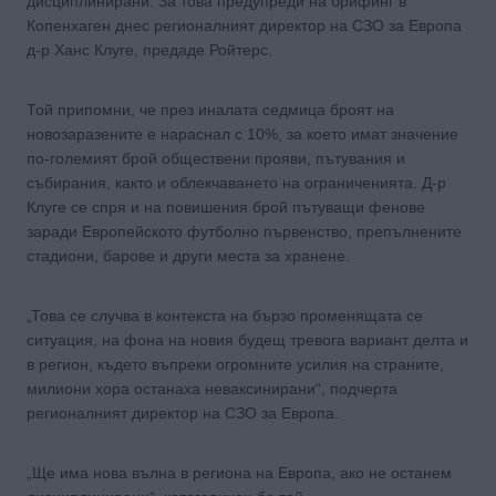
дисциплинирани. За това предупреди на брифинг в
Копенхаген днес регионалният директор на СЗО за Европа
д-р Ханс Клуге, предаде Ройтерс.
Той припомни, че през иналата седмица броят на
новозаразените е нараснал с 10%, за което имат значение
по-големият брой обществени прояви, пътувания и
събирания, както и облекчаването на ограниченията. Д-р
Клуге се спря и на повишения брой пътуващи фенове
заради Европейското футболно първенство, препълнените
стадиони, барове и други места за хранене.
„Това се случва в контекста на бързо променящата се
ситуация, на фона на новия будещ тревога вариант делта и
в регион, където въпреки огромните усилия на страните,
милиони хора останаха неваксинирани“, подчерта
регионалният директор на СЗО за Европа.
„Ще има нова вълна в региона на Европа, ако не останем