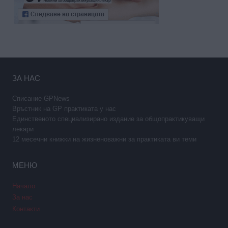
ЗА НАС
Списание GPNews
Връстник на GP практиката у нас
Единственото специализирано издание за общопрактикуващи
лекари
12 месечни книжки на жизненоважни за практиката ви теми
МЕНЮ
Начало
За нас
Контакти