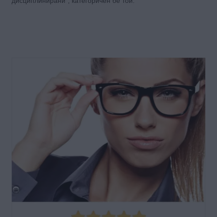
дисциплинирани“, категоричен бе той.