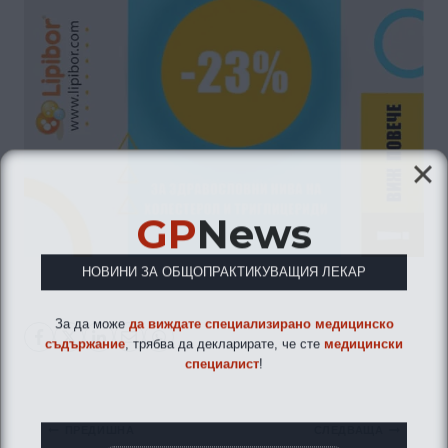
GP
News
НОВИНИ ЗА ОБЩОПРАКТИКУВАЩИЯ ЛЕКАР
За да може
да виждате специализирано медицинско
съдържание
, трябва да декларирате, че сте
медицински
специалист
!
Навигация
ПРЕДИШНА
СЛЕДВАЩА