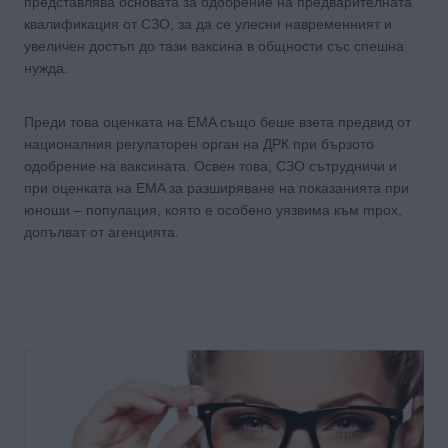
представлява основата за одобрение на предварителната
квалификация от СЗО, за да се улесни навременният и
увеличен достъп до тази ваксина в общности със спешна
нужда.
Преди това оценката на EMA също беше взета предвид от
националния регулаторен орган на ДРК при бързото
одобрение на ваксината. Освен това, СЗО сътрудничи и
при оценката на EMA за разширяване на показанията при
юноши – популация, която е особено уязвима към mpox,
допълват от агенцията.