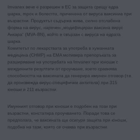
Imvanex вече е разрешен в ЕС за защита срещу едра
шарка, mpox и болестта, причинена от вируса ваксиниа при
възрастни. Продуктът съдържа жива, силно отслабена
форма на вирус, наречен „модифициран ваксина вирус
Анкара“ (MVA-BN), който е свързан с вируса на едрата
шарка.
Комитетът по лекарствата за употреба в хуманната
медицина (CHMP) на EMA мотивира препоръката за
разширяване на употребата на Imvanex при юноши с
междинните резултати от проучване, което сравнява
способността на ваксината да генерира имунен отговор (т.е.
да произвежда вирус-специфични антитела) при 315
юноши и 211 възрастни.
Имунният отговор при юноши е подобен на този при
възрастни, констатира проучването. Поради това се
предполага, че ваксината ще осигури защита при юноши,
подобна на тази, която се очаква при възрастни.