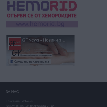
ЗА НАС
Списание GPNews
Връстник на GP практиката у нас