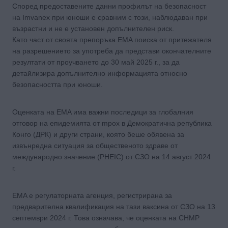
Според предоставените данни профилът на безопасност
на Imvanex при юноши е сравним с този, наблюдаван при
възрастни и не е установен допълнителен риск.
Като част от своята препоръка EMA поиска от притежателя
на разрешението за употреба да представи окончателните
резултати от проучването до 30 май 2025 г., за да
детайлизира допълнително информацията относно
безопасността при юноши.
Оценката на ЕMA има важни последици за глобалния
отговор на епидемията от mpox в Демократична република
Конго (ДРК) и други страни, която беше обявена за
извънредна ситуация за общественото здраве от
международно значение (PHEIC) от СЗО на 14 август 2024
г.
EMA е регулаторната агенция, регистрирана за
предварителна квалификация на тази ваксина от СЗО на 13
септември 2024 г. Това означава, че оценката на CHMP