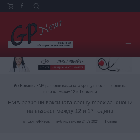
Към
съдържанието
/
Новини
/
EМА разреши ваксината срещу mpox за юноши на
възраст между 12 и 17 години
EМА разреши ваксината срещу mpox за юноши
на възраст между 12 и 17 години
от
Екип GPNews
публикувано на
24.09.2024
Новини