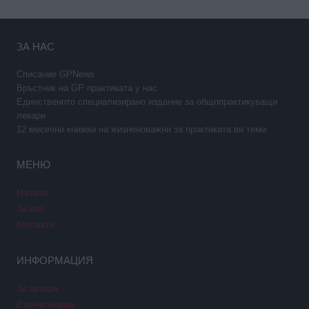
ЗА НАС
Списание GPNews
Връстник на GP практиката у нас
Единственото специализирано издание за общопрактикуващи
лекари
12 месечни книжки на жизненоважни за практиката ви теми
МЕНЮ
Начало
За нас
Контакти
ИНФОРМАЦИЯ
За автори
Етични норми