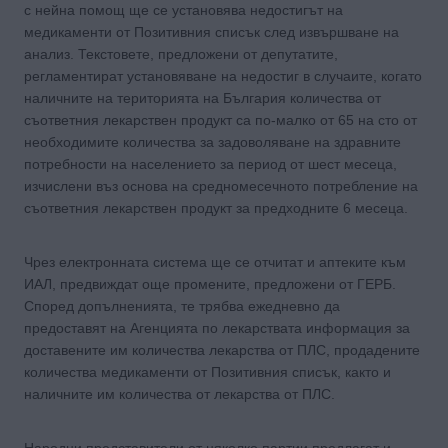
с нейна помощ ще се установява недостигът на
медикаменти от Позитивния списък след извършване на
анализ. Текстовете, предложени от депутатите,
регламентират установяване на недостиг в случаите, когато
наличните на територията на България количества от
съответния лекарствен продукт са по-малко от 65 на сто от
необходимите количества за задоволяване на здравните
потребности на населението за период от шест месеца,
изчислени въз основа на средномесечното потребление на
съответния лекарствен продукт за предходните 6 месеца.
Чрез електронната система ще се отчитат и аптеките към
ИАЛ, предвиждат още промените, предложени от ГЕРБ.
Според допълненията, те трябва ежедневно да
предоставят на Агенцията по лекарствата информация за
доставените им количества лекарства от ПЛС, продадените
количества медикаменти от Позитивния списък, както и
наличните им количества от лекарства от ПЛС.
Народни представители от няколко партии предлагат и