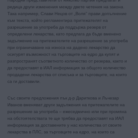
редица други изменения между двете четения на закона.
Така например, Слави Нецов от „Воля“ прави допълнение
към текста, който регламентира притежателят на
разрешение за употреба да поддържа резерв от
определени лекарства, като предлага да бъде вменено
задължение на притежателите на разрешение за употреба
при ограничаване на износа на дадено лекарство да
осигурят възможност на търговците на едро да купят и
разпространят съответното количество от резерва, както и
да предоставят в ИАЛ информация за общото количество
продадени лекарства от списъка и за търговците, на които
са ги доставили.
Със своите предложения пък д-р Дариткова и Лъчезар
Иванов вменяват други задължения на притежателите на
разрешение за употреба – ежеседмично или при промяна
на обстоятелствата те ще трябва да предоставят на ИАЛ
информация за доставените у нас количества от своите
лекарства в ПЛС, за търговците на едро, на които са