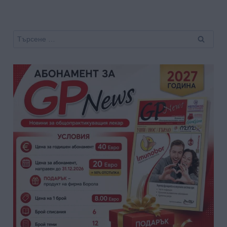
Търсене
за: