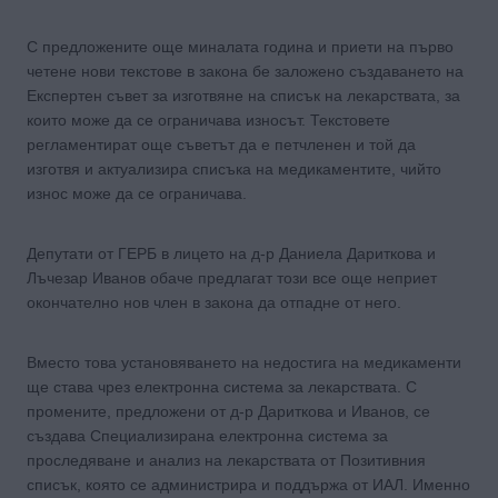
С предложените още миналата година и приети на първо
четене нови текстове в закона бе заложено създаването на
Експертен съвет за изготвяне на списък на лекарствата, за
които може да се ограничава износът. Текстовете
регламентират още съветът да е петчленен и той да
изготвя и актуализира списъка на медикаментите, чийто
износ може да се ограничава.
Депутати от ГЕРБ в лицето на д-р Даниела Дариткова и
Лъчезар Иванов обаче предлагат този все още неприет
окончателно нов член в закона да отпадне от него.
Вместо това установяването на недостига на медикаменти
ще става чрез електронна система за лекарствата. С
промените, предложени от д-р Дариткова и Иванов, се
създава Специализирана електронна система за
проследяване и анализ на лекарствата от Позитивния
списък, която се администрира и поддържа от ИАЛ. Именно