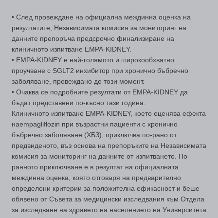
• След провеждане на официална междинна оценка на
резултатите, Независимата комисия за мониторинг на
данните препоръча предсрочно финализиране на
клиничното изпитване EMPA-KIDNEY.
• EMPA-KIDNEY е най-голямото и широкообхватно
проучване с SGLT2 инхибитор при хронично бъбречно
заболяване, провеждано до този момент.
• Очаква се подробните резултати от EMPA-KIDNEY да
бъдат представени по-късно тази година.
Клиничното изпитване EMPA-KIDNEY, което оценява ефекта
наempagliflozin при възрастни пациенти с хронично
бъбречно заболяване (ХБЗ), приключва по-рано от
предвиденото, въз основа на препоръките на Независимата
комисия за мониторинг на данните от изпитването. По-
ранното приключване е в резултат на официалната
междинна оценка, която отговаря на предварително
определени критерии за положителна ефикасност и беше
обявено от Съвета за медицински изследвания към Отдела
за изследване на здравето на населението на Университета