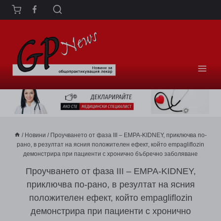
Към
съдържанието
/
Новини
/
Проучването от фаза III – EMPA-KIDNEY, приключва по-
рано, в резултат на ясния положителен ефект, който еmpagliflozin
демонстрира при пациенти с хронично бъбречно заболяване
Проучването от фаза III – EMPA-KIDNEY,
приключва по-рано, в резултат на ясния
положителен ефект, който еmpagliflozin
демонстрира при пациенти с хронично