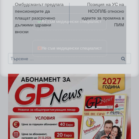
Омбудсманът предлага
Позиция на УС на
Аз съм медицински специалист
пенсионерите да
НСОПЛБ относно
плащат разсрочено
идеите за промяна в
дължими здравни
ПИМ
вноски
Не съм медицински специалист
Търсене
за: