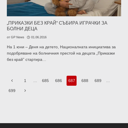
„ПРИКАЗКИ БЕЗ КРАЙ“ СЪБИРА ИГРАЧКИ ЗА
БОЛНИ ДЕЦА
от
GP News
01.06.2016
На 1 юни – Деня на детето, Националната инициатива за
подобряване на болничния престой на децата „Приказки
без край” стартира…
Навигация
Предишна
1
…
685
686
687
688
689
…
на
страница
страницата
Следваща
699
страница