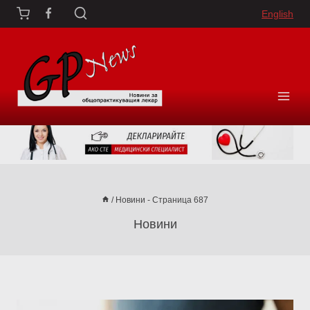
Към
English
съдържанието
/
Новини
- Страница 687
Новини