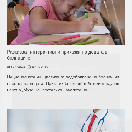
За да може
да виждате специализирано медицинско
съдържание
, трябва да декларирате, че сте
медицински
специалист
!
Аз съм медицински специалист
Разказват интерактивни приказки на децата в
болниците
от
GP News
02.06.2016
Националната инициатива за подобряване на болничния
Не съм медицински специалист
престой на децата „Приказки без край” и Детският научен
център „Музейко“ поставиха началото на…