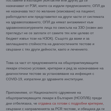
поставени в изолация (контактни или други) да се
назначават от РЗИ, които са издали предписанието; ОПЛ да
не назначава тест по желание (изискване) на пациент,
работодател или представител на други части от системата
на здравеопазването; ОПЛ да нямат ангажимент към
здравнонеосигурените лица по смисъла на ЗЗО (освен ако
прегледът не се заплати от самите тях или целево от
бюджет извън този на НЗОК). Същото да важи и за
заплащането стойността на диагностичните тестове и
свързани с тях други дейности, както и лечението.
Това са част от предложенията на общопрактикуващите
лекари относно условия, критерии и ред за назначаване на
диагностични тестове за установяване на инфекция с
COVID-19, изпратени до здравните институции.
Припомняме, от Националното сдружение на
общопрактикуващите лекари в България (НСОПЛБ) преди
дни отбелязаха, че
отдавна са готови с подробни критерии
,
свързани с направленията за PCR тестове, и обещаха да ги