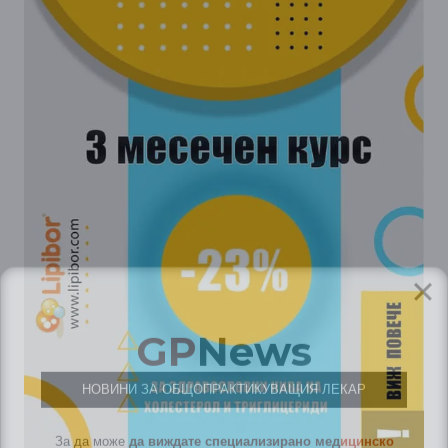
GP
News
НОВИНИ ЗА ОБЩОПРАКТИКУВАЩИЯ ЛЕКАР
За да може
да виждате специализирано медицинско
съдържание
, трябва да декларирате, че сте
медицински