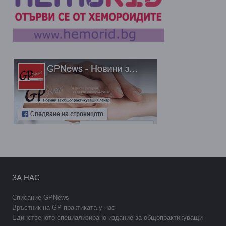
ЗА НАС
Списание GPNews
Връстник на GP практиката у нас
Единственото специализирано издание за общопрактикуващи