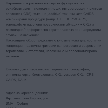
Паралелно се развиват методи за функционална
рехабилитация – склерални лещи, интрастромални рингови
сегменти (ICRS), тъканни „additive“ техники като CAIRS,
комбинирани процедури (напр. CXL + ICRS/CAIRS,
топографски насочени повърхностни аблации + CXL) и
ламеларна/перфоративна кератопластика при напреднали
случаи. Заключение:
Настоящият обзор представя ключовите нови диагностични
концепции, практични критерии за прогресия и съвременни
терапевтични стратегии, насочени към персонализирано
лечение.
Ключови думи: кератоконус, корнеална томография,
епителна карта, биомеханика, CXL, ускорен CXL, ICRS,
CAIRS, DALK.
Адрес за кореспонденция:
Д-р Танислава Кирова, д.м,
ВМА – София