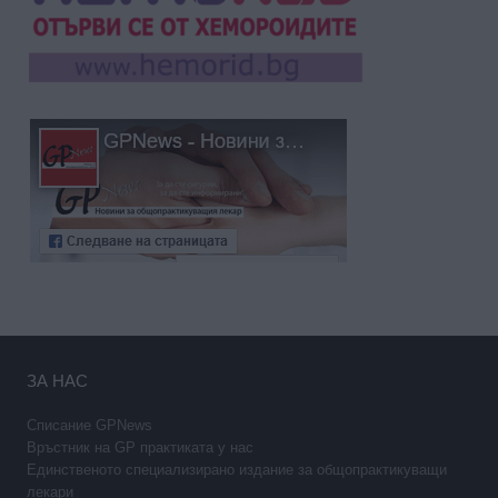
ЗА НАС
Списание GPNews
Връстник на GP практиката у нас
Единственото специализирано издание за общопрактикуващи
лекари