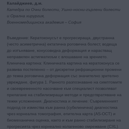
Калайджиев, д.м.
Катедра по Очни болести, Ушно-носни-гърлени болести
и Орална хирургия,
Военномедицинска академия – София
Въведение: Кератоконусът е прогресираща, двустранна
(често асиметрична) ектатична роговична болест, водеща
до изтъняване, конусовидна деформация и нарастващ
неправилен астигматизъм с влошаване на зрението.
Клинична картина: Клиничната картина на кератоконуса се
развива постепенно – от дискретни рефракционни промени
до тежка роговична деформация със значително зрително
увреждане, фигура 1. Ранното разпознаване на симптомите
и своевременното насочване към специалист позволяват
прилагане на стабилизиращи методи и предотвратяване на
тежки усложнения. Диагностика и лечение: Съвременният
подход се измества към ранна (субклинична) диагностика
чрез корнеална томография, епителна карта (AS-OCT) и
биомеханична оценка, както и към ранно стабилизиране на
прогресията чрез корнеално колагеново омрежване (CXL).