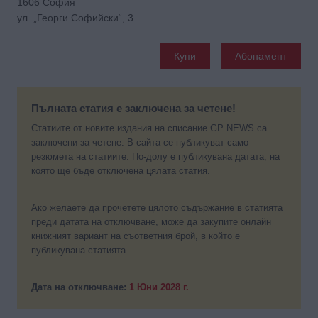
1606 София
ул. „Георги Софийски“, 3
Купи
Абонамент
Пълната статия е заключена за четене!
Статиите от новите издания на списание GP NEWS са
заключени за четене. В сайта се публикуват само
резюмета на статиите. По-долу е публикувана датата, на
която ще бъде отключена цялата статия.
Ако желаете да прочетете цялото съдържание в статията
преди датата на отключване, може да закупите онлайн
книжният вариант на съответния брой, в който е
публикувана статията.
Дата на отключване:
1 Юни 2028 г.