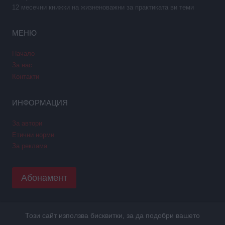
12 месечни книжки на жизненоважни за практиката ви теми
МЕНЮ
Начало
За нас
Контакти
ИНФОРМАЦИЯ
За автори
Етични норми
За реклама
Абонамент
Този сайт използва бисквитки, за да подобри вашето
Copyright © 2026 GPNews. Всички права запазени.