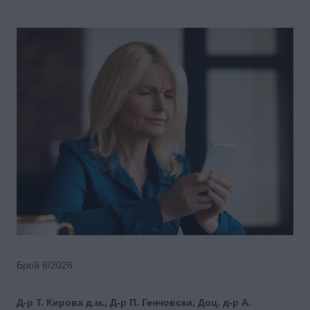
Брой 6/2026
Д-р Т. Кирова д.м., Д-р П. Генчовски, Доц. д-р А.