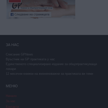
ЗА НАС
Списание GPNews
Връстник на GP практиката у нас
Единственото специализирано издание за общопрактикуващи
лекари
12 месечни книжки на жизненоважни за практиката ви теми
МЕНЮ
Начало
За нас
Контакти