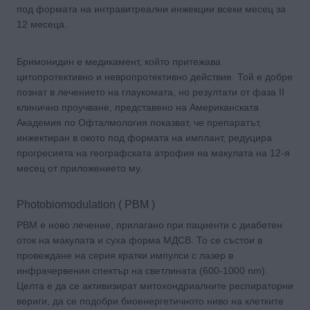
под формата на интравитреални инжекции всеки месец за
12 месеца.
Бримонидин е медикамент, който притежава
цитопротективно и невропротективно действие. Той е добре
познат в лечението на глаукомата, но резултати от фаза II
клинично проучване, представено на Американската
Академия по Офталмология показват, че препаратът,
инжектиран в окото под формата на имплант, редуцира
прогресията на географската атрофия на макулата на 12-я
месец от приложението му.
Photobiomodulation ( PBM )
PBM е ново лечение, прилагано при пациенти с диабетен
оток на макулата и суха форма МДСВ. То се състои в
провеждане на серия кратки импулси с лазер в
инфрачервения спектър на светлината (600-1000 nm).
Целта е да се активизират митохондриалните респираторни
вериги, да се подобри биоенергетичното ниво на клетките