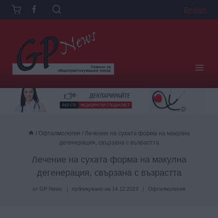
Към
English
съдържанието
/
Офталмология
/
Лeчение на сухата форма на макулна
дегенерация, свързана с възрастта
Лeчение на сухата форма на макулна
дегенерация, свързана с възрастта
от
GP News
публикувано на
14.12.2023
Офталмология