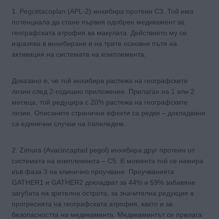
1. Pegcetacoplan (APL-2) инхибира протеин C3. Той има
потенциала да стане първия одобрен медикамент за
географската атрофия ва макулата. Действието му се
изразява в инхибиране и на трите основни пътя на
активация на системата на комплемента.
Доказано е, че той инхибира растежа на географските
лезии след 2-годишно приложение. Прилаган на 1 или 2
месеца, той редуцира с 20% растежа на географските
лезии. Описаните странични ефекти са редки – докладвани
са единични случаи на папиледем.
2. Zimura (Avacincaptad pegol) инхибира друг протеин от
системата на комплемента – C5. В момента той се намира
във фаза 3 на клинично проучване. Проучванията
GATHER1 и GATHER2 докладват за 44% и 59% забавяне
загубата на зрителна острота, за значителна редукция в
прогресията на географската атрофия, както и за
безопасността на медикамента. Медикаментът се прилага