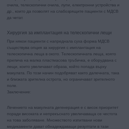
очила, телескопични очила, лупи, електронни устройства и
др., които да позволят на слабозрящите пациенти с МДСВ
да четат.
Хирургия за имплантация на телескопични лещи
При някои пациенти с напреднала суха форма МДСВ
съществува опция за хирургия с имплантация на
телескопична леща в окото. Телескопичната леща, която
прилича на малка пластмасова тръбичка, е оборудвана с
лещи, които увеличават образа, който попада върху
макулата. По този начин подобряват както далечната, така
и близката зрителна острота, но ограничават зрителното
поле.
Заключение:
Лечението на макулната дегенерация е с висок приоритет
поради високата и непрекъснато увеличаваща се честота
на това заболяване. Множеството изпитвани нови
медикаменти дават обнадеждаващи резултати в тази