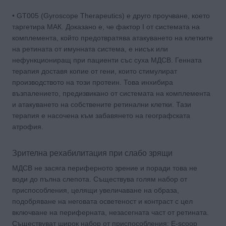
• GT005 (Gyroscope Therapeutics) е друго проучване, което
таргетира МАК. Доказано е, че фактор I от системата на
комплемента, който предотвратява атакуването на клетките
на ретината от имунната система, е нисък или
нефункциониращ при пациенти със суха МДСВ. Генната
терапия доставя копие от гени, които стимулират
производството на този протеин. Това инхибира
възпалението, предизвикано от системата на комплемента
и атакуването на собствените ретинални клетки. Тази
терапия е насочена към забавянето на географската
атрофия.
Зрителна рехабилитация при слабо зрящи
МДСВ не засяга периферното зрение и поради това не
води до пълна слепота. Съществува голям набор от
приспособления, целящи увеличаване на образа,
подобряване на неговата осветеност и контраст с цел
включване на периферната, незасегната част от ретината.
Съществуват широк набор от приспособления: E-scoop