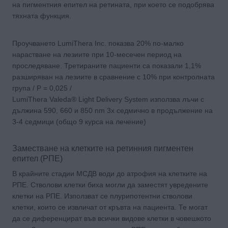
на пигментния епител на ретината, при което се подобрява
тяхната функция.
Проучването LumiThera Inc. показва 20% по-малко
нарастване на лезиите при 10-месечен период на
проследяване. Третираните пациенти са показали 1,1%
разширяван на лезиите в сравнение с 10% при контролната
група / Р = 0,025 /
LumiThera Valeda® Light Delivery System използва лъчи с
дължина 590, 660 и 850 nm 3х седмично в продължение на
3-4 седмици (общо 9 курса на лечение)
Заместване на клетките на ретинния пигментен
епител (РПЕ)
В крайните стадии МСДВ води до атрофия на клетките на
РПЕ. Стволови клетки биха могли да заместят увредените
клетки на РПЕ. Използват се плурипотентни стволови
клетки, които се извличат от кръвта на пациента. Те могат
да се диференцират във всички видове клетки в човешкото