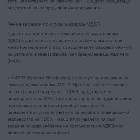
тяло. Заместването на клетките на РПЕ е дало обещаващи
резултати в някои предклинични проучвания.
Генна терапия при сухата форма МДСВ
Един от патогенетичните механизми на сухата форма
МДСВ и дисбалансът в системата на комплемента, при
което протеините й стават свръхактивни и атакуват клетките
на ретината, предизвиквайки мембран-атакуващ комплекс
(MAK).
• HMR59 (Hemera Biosciences) е в процес на проучване за
сухата и влажна форма МДСВ. Протеин, който се намира
на клетъчната повърхност – CD59, предотвратява
формирането на МАК. Тази генна терапия се администрира
под формата на интравитреална инжекция. Тя
перманентно променя клетките на ретината, повишавайки
експресията на CD59. Фаза 1 в проучването на тази
терапия показва забавяне на прогресията на МДСВ при
липсата на странични ефекти.