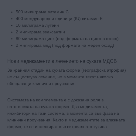
500 милиграма витамин C
400 международни единици (IU) витамин Е
10 милиграма лутеин
2 милиграма зеаксантин
80 милиграма цинк (под формата на цинков оксид)
2 милиграма мед (под формата на меден оксид)
Нови медикаменти в лечението на сухата МДСВ
За крайния стадий на сухата форма (географска атрофия)
не съществува лечение, но в момента текат няколко
обещаващи клинични проучвания.
Системата на комплемента е с доказана роля в
патогенезата на сухата форма. Два медикамента,
инхибитори на тази система, в момента са във фаза на
клинични проучвания. Както и медикаментите за влажната
форма, те се инжектират във витреалната кухина: