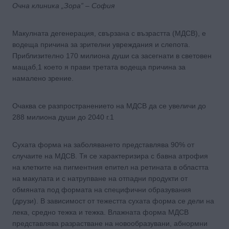
Очна клиника „Зора” – София
Макулната дегенерация, свързана с възрастта (МДСВ), е
водеща причина за зрителни увреждания и слепота.
Приблизително 170 милиона души са засегнати в световен
мащаб,1 което я прави третата водеща причина за
намалено зрение.
Очаква се разпространението на МДСВ да се увеличи до
288 милиона души до 2040 г.1
Сухата форма на заболяването представлява 90% от
случаите на МДСВ. Тя се характеризира с бавна атрофия
на клетките на пигментния епител на ретината в областта
на макулата и с натрупване на отпадни продукти от
обмяната под формата на специфични образувания
(друзи). В зависимост от тежестта сухата форма се дели на
лека, средно тежка и тежка. Влажната форма МДСВ
представлява разрастване на новообразувани, абнормни