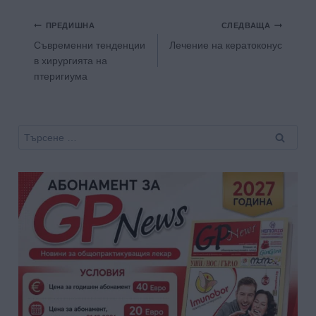
Навигация
ПРЕДИШНА
СЛЕДВАЩА
Съвременни тенденции
Лечение на кератоконус
в хирургията на
птеригиума
Търсене
за: