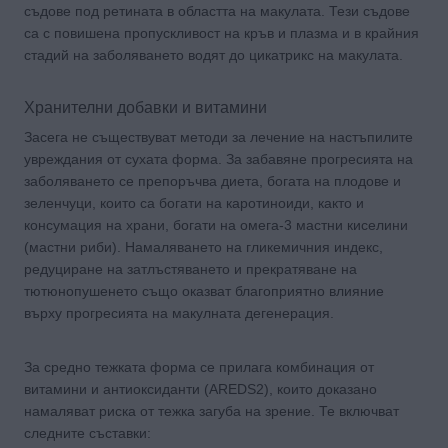
съдове под ретината в областта на макулата. Тези съдове
са с повишена пропускливост на кръв и плазма и в крайния
стадий на заболяването водят до цикатрикс на макулата.
Хранителни добавки и витамини
Засега не съществуват методи за лечение на настъпилите
увреждания от сухата форма. За забавяне прогресията на
заболяването се препоръчва диета, богата на плодове и
зеленчуци, които са богати на каротиноиди, както и
консумация на храни, богати на омега-3 мастни киселини
(мастни риби). Намаляването на гликемичния индекс,
редуциране на затлъстяването и прекратяване на
тютюнопушенето също оказват благоприятно влияние
върху прогресията на макулната дегенерация.
За средно тежката форма се прилага комбинация от
витамини и антиоксиданти (AREDS2), които доказано
намаляват риска от тежка загуба на зрение. Те включват
следните съставки: