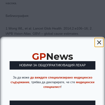
насока.
Библиография:
1.Wong WL, et al. Lancet Glob Health. 2014;2:e106–16; 2.
IAPB Vision Atlas. GBVI – global cause estimates.
http://atlas.iapb.org/global-burden-vision-impairment/gbvi-
global-cause-estimates/
2. Jie Gong, Hui Cai, NYSCF Global Stem Cell Array Team,
GP
News
Scott Noggle, Daniel Paull, Lawrence J. Rizzolo, Lucian V. Del
Priore, Mark A. Fields. Stem Cells Translational
Medicine. 2019. Stem cell-derived retinal pigment epithelium
НОВИНИ ЗА ОБЩОПРАКТИКУВАЩИЯ ЛЕКАР
from patients with age-related macular degeneration exhibit
reduced metabolism and matrix interactions
За да може
да виждате специализирано медицинско
3. Hadziahmetovic M., Malek G. Age-Related Macular
съдържание
, трябва да декларирате, че сте
медицински
Degeneration Revisited: From Pathology and Cellular Stress to
специалист
!
Potential Therapies. Front. Cell Dev. Biol. 2020;8:612812.
4. Holekamp N.M. Review of neovascular age-related macular
degeneration treatment options. Am. J. Manag.