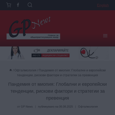
Към
English
съдържанието
/
Офталмология
/
Пандемия от миопия: Глобални и европейски
тенденции, рискови фактори и стратегии за превенция
Пандемия от миопия: Глобални и европейски
тенденции, рискови фактори и стратегии за
превенция
от
GP News
публикувано на
06.08.2025
Офталмология