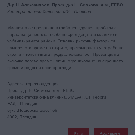
Д-р Н. Александров, Проф. д-р Н. Сивкова, д.м., FEBO
Катедра по очни болести, МУ – Пловдив
Миопията се превръща в глобален здравен проблем с
нарастваща честота, особено сред децата и младите в
урбанизираните райони. Основни рискови фактори са
намаленото време на открито, прекомерната употреба на
екрани и генетичната предразположеност. Превенцията
включва повече време навън, ограничаване на екранното
време и редовни очни прегледи.
Адрес за кореспонденция:
Проф. д-р Н. Сивкова, д.м., FEBO
Университетска очна клиника, УМБАЛ „Св. Георги“
ЕАД – Пловдив
бул. „Пещерско шосе” 66
4002, Пловдив
Купи
Абонамент