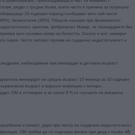
 е разнообразна. Преобладаващата част се изявяват с
оми, рядко с гръдна болка, което често е причина за погрешна
не обхващащо 10-годишен период съобщават като най-чести
48%), безапетитие (40%). Общите находки при физикалното
недостатъчност, хрипове, фебрилитет. Макар, че тахикардията без
приема като основна изява на болестта, Durany и кол. намират
ата серия. Често липсват прояви на сърдечна недостатъчност и
синдроми, наблюдавани при миокардит в детската възраст:
 диагноза миокардит на средна възраст 10 месеца за 10 годишен
кърмаческа възраст и вирусни инфекции с ентеро-,
дит. ОМ е отговорен и за около 9 % от случаите на внезапна
ърцебиене и синкоп, дори при липса на сърдечна недостатъчност
функция. ОМ трябва да се подозира винаги при деца с пълен АВ