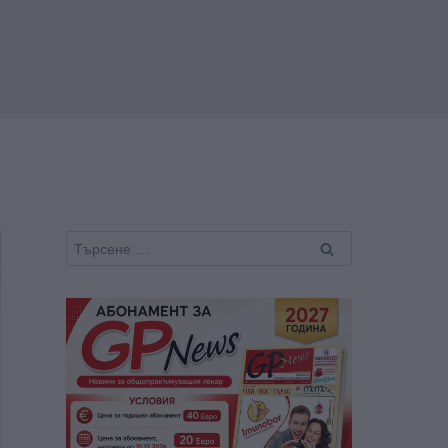
Търсене
за: