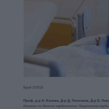
Брой 2/2018
Проф. д-р А. Кънева, Д-р Д. Печилков, Д-р Е. Ле
Клиника по детска кардиология, Национална кард