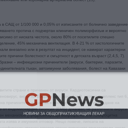
 в САЩ от 1/100 000 и 0,05% от изписаните от болнично заведение
боляването протича с подчертан клиничен полиморфизъм и вероятно
висимо от ниската честота, около 80% от посетилите спешно
деление, 45% механична вентилация. В 4-21 % от хистологичните
али внезапно или в резултат на инцидент, се намират характерни
те причини болестност и смъртност в детската възраст (2,4,5, 7).
бразни – инфекциозни причинители (вируси, бактерии, паразити,
единителната тъкан, автоимунни заболявания, болест на Кавазаки
GP
News
витите страни е причинен от вируси. Кардиотоксични са
деновирус, вирус на Ебщайн Бар, грип А и В, херпес симплекс тип 6,
 на причинителя нараства в последните години с въвеждане на
е от ендомиокардна биопсия (ЕМБ) доказват, че различните вируси
НОВИНИ ЗА ОБЩОПРАКТИКУВАЩИЯ ЛЕКАР
ичен механизъм (предоминираща макрофагна или лимфоцитна
ата изява и имунния отговор. Нещо повече, липсата на
 може
да виждате специализирано медицинско съдържание
, тр
еефикасен имунен отговор срещу вирусните причинители, което