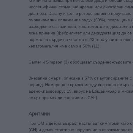
Клиничната изява при по-големи деца и юноши също
неспецифични стомашно-чревни или дихателни симпт
диагноза. Durany и кол. в ретроспективно проучва
първаначални оплаквания задух (69%), повръщане (
изследване са тахипнея, хепатомегалия, дихателна 
ясна причина (фебрилитет или дехидратация) да се 
нормална сърдечна честота в 2/3 от случаите в тяхн
хепатомегалия има само в 50% (11).
Canter и Simpson (3) обобщават сърдечно-съдовите 
Внезапна смърт , описана в 57% от аутопсираните с
период. Намерена е връзка между внезапна смърт в 
адено-,парвовирус 19, вирус на Ебщайн-Бар и миокар
смърт при млади спортисти в САЩ.
Аритмии
При ОМ в детска възраст настъпват симптоми като с
(СН) и демонстративно нарушение в лявокамерната 