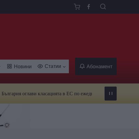
Статии
Новини
Абонамент
я оглави класацията в ЕС по ежедневна употреба на тютюн