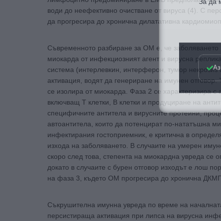
води до неефективно очистване от вируса (4). С п
да прогресира до хронична дилатативна кардиомиоп
Съвременното разбиране за ОМ е, че заболяването 
миокарда от инфекциозният агент и вирусна реплик
Аз
система (интерлевкин, интерферон, тумор некрозиз
активация, водят да генериране на имунен отговор. 
се изолира от миокарда. Фаза 2 се характеризира с
включващ Т клетки, В клетки и продуциране на ант
специфичните антитела и вирусните протеини, проц
автоантитела, които да потенцират по-нататъшна м
инфектирания гостоприемник, е критична в определя
изхода на заболяването. В случаите на умерен имун
скоро след това, степента на миокардна увреда се 
докато в случаите с бурен отговор изходът е лош п
на фаза 3, където ОМ прогресира до хронична ДКМП.
Съкрушителна имунна увреда по време на началнат
персистираща активация при липса на вирусна инфек