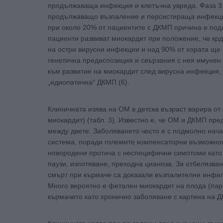
продължаваща инфекция и клетъчна увреда. Фаза 3 
продължаващо възпаление и персистираща инфекция
при около 20% от пациентите с ДКМП причина е подл
пациенти развиват миокардит при положение, че кр
на остри вирусни инфекции и над 90% от хората ще 
генетична предиспозиция и свързания с нея имунен 
към развитие на миокардит след вирусна инфекция, 
„идиопатична“ ДКМП (6).
Клиничната изява на ОМ в детска възраст варира от
миокардит) (табл. 3). Известно е, че ОМ и ДКМП пр
между двете. Заболяването често е с подмолно нач
система, поради големите компенсаторни възможност
новородени протича с неспецифични симптоми като ф
паузи, изпотяване, преходна цианоза. За отбелязван
смърт при кърмаче са доказали възпалителни инфилт
Много вероятно е фетален миокардит на плода (парв
кърмачето като хронично заболяване с картина на Д