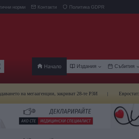
тични норми
Контакти
Политика GDPR
Издания
Събития
Начало
на мегаагенции, закриват 28-те РЗИ
Евростат: Българи