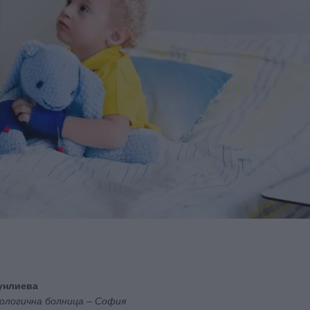
вунлиева
иологична болница – София