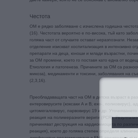
Честота
ОМ е рядко заболяване с изчислена годишна честота
(16). Честотата вероятно е по-висока, тъй като за
голяма част от случаите остават неразпознати. Неза
отделение изискват хоспитализация в интензивно от
препарати на деца, юноши и млади възрастни, почин
за ОМ промени, което го поставя като една от водещи
Етиология и патогенеза. Причините за ОМ са разноо
микоза), медикаменти и токсини, заболявания на съ
(2,3,16).
Преобладаващата част на ОМ в детска възраст в раз
ентеровирусите (коксаки А и В; ехо-, полиовирус), а
цитомегаловирус, парвовирус 19 и др. Уточняването
реакция на полимеразните вериги (PCR). Резултатит
причиняват деструкция на кардиомиоцита по разл
реакция), което до голяма степен определя клиничн
За да
лимфоцитно предоминиране в ЕМБ предполага към н