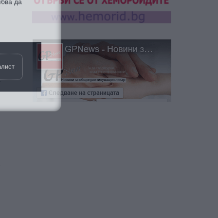
алист
а
е