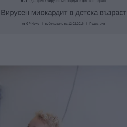
/
Педиатрия
/
Вирусен миокардит в детска възраст
Вирусен миокардит в детска възраст
от
GP News
публикувано на
12.02.2018
Педиатрия