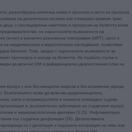
ота, разнообразна клинична изява и прогноза и често се пропуска
аболяване на дихателната система или стомашно-чревния тракт.
и деца, с неспецифични симптоми и прогресия на болестта може
предизвикателство, но нарастналите възможности на
я (ехокг) и магнитно резонансна томография (МРТ), както и
 на кардиомиолиза и вирусологични изследвания, позволяват
рдна биопсия. Това, заедно с нарасналите възможности за
ят прогнозата и изхода на болестта. Но първата стъпка е
екари да включат ОМ в диференциално-диагностичния план на
ия мускул с или без миоцитна некроза и без исхемични увреди,
2). Възпалението може да включва кардиомиоцитите,
кан, както и интрамуралните и понякога епикардни съдове.
организация е, възпалително заболяване на сърдечния мускул,
логични и имунохистологични критерии (3,15). Инфламаторна
тание със сърдечна дисфункция (15). Дилатативната
теризираща се с дилатация и нарушена контракция на лява или
еменяване или коронарна артериална болест (15).