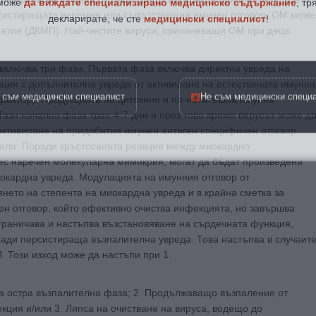
декларирате, че сте
медицински специалист
!
ерсистиращата виремия или съпътстващия имунен отговор, ОМ може
атия (ДКМП). Най-честите вируси, причиняващи ОМ при деца.
включва три фази. Първата фаза включва директна увреда на
ация с допълнителна увреда от активиране на естествената имунна
 съм медицински специалист
Не съм медицински специ
 фактор). Продукцията на цитокини и по-нататъшна имунна
Тази начална фаза трае 4-7 дни и през това време вирусът може д
 активиране на придобития имунен антиген специфичен отговор,
итела. Поради кръстосаната реакция между миокардно
ес наречен молекуларна мимикрия, могат да бъдат произведени
иокардна увреда. Модулацията на имунния отговор от
нето на степента на миокардна увреда и в крайна сметка за
ен отговор, който ефективно очиства инфекцията, но завършва
ограничава и настъпва възстановяване на сърдечната функция,
оради персистираща възпалителна увреда. Това настъпва в случаит
 Този изход може да настъпи при 1.
а остра възпалителна фаза; 2. Продължаващо възпаление от
ция и/или 3. Липса на очистване на вируса, водещо до