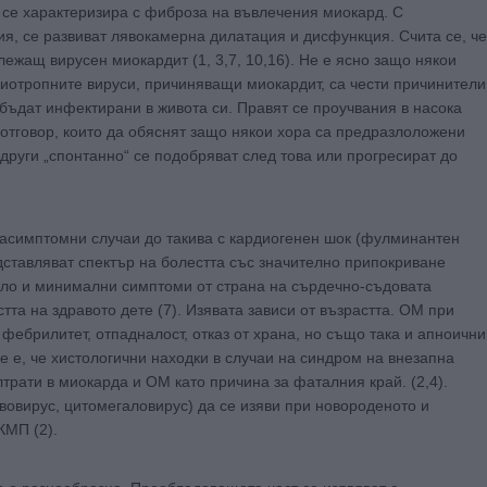
се характеризира с фиброза на въвлечения миокард. С
, се развиват лявокамерна дилатация и дисфункция. Счита се, че
ежащ вирусен миокардит (1, 3,7, 10,16). Не е ясно защо някои
диотропните вируси, причиняващи миокардит, са чести причинители
бъдат инфектирани в живота си. Правят се проучвания в насока
отговор, които да обяснят защо някои хора са предразлоложени
други „спонтанно“ се подобряват след това или прогресират до
 асимптомни случаи до такива с кардиогенен шок (фулминантен
едставляват спектър на болестта със значително припокриване
ало и минимални симптоми от страна на сърдечно-съдовата
та на здравото дете (7). Изявата зависи от възрастта. ОМ при
ебрилитет, отпадналост, отказ от храна, но също така и апноични
е е, че хистологични находки в случаи на синдром на внезапна
рати в миокарда и ОМ като причина за фаталния край. (2,4).
овирус, цитомегаловирус) да се изяви при новороденото и
КМП (2).