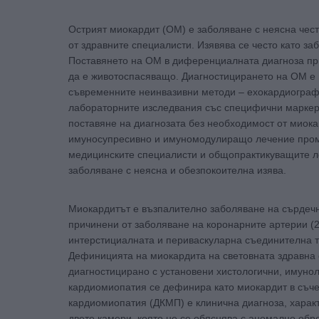
Острият миокардит (ОМ) е заболяване с неясна чест
от здравните специалисти. Изявява се често като з
Поставянето на ОМ в диференциалната диагноза пр
да е животоспасяващо. Диагностицирането на ОМ е 
съвременните неинвазивни методи – ехокардиографи
лабораторните изследвания със специфични маркери
поставяне на диагнозата без необходимост от миока
имуносупресивно и имуномодулиращо лечение промен
медицинските специалисти и общопрактикуващите л
заболяване с неясна и обезпокоителна изява.
Миокардитът е възпалително заболяване на сърдечн
причинени от заболяване на коронарните артерии (
интерстициалната и периваскуларна съединителна тъ
Дефиницията на миокардита на световната здравна 
диагностицирано с установени хистологични, имуно
кардиомиопатия се дефинира като миокардит в съче
кардиомиопатия (ДКМП) е клинична диагноза, харак
двете камери, която не се обяснява с аномално обр