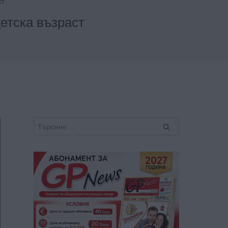
ст
етска възраст
Търсене
за: