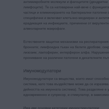
антимикробните молекули и фагоцитите (дендритни
лимфоцити). Те са натоварени най-вече с функцията
частици и елиминирането на бактериални патогени 
специфични и включват клетъчно-медииран и антит
ерадикация на инфекциите, причинени от вирулентни
алвеоларните макрофаги.
Естествените защитни механизми на респираторния 
бронхите; лимфоидна тъкан на белите дробове, сек
лизозим; лактоферин; интерферон алфа. Нарушеният
проникване на различни патогени в дихателните пъ
Имуномодулатори
Имуномодулатори са вещества, които имат способно
система, като това въздействие може да се изразяв
дейността на имунната система). Това разделяне е 
едновременно и супресор, и стимулатор, в зависимо
Има две основни категории имуностимулатори: