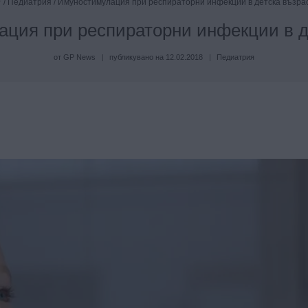
/
Педиатрия
/
Имуностимулация при респираторни инфекции в детска възра
ция при респираторни инфекции в д
от
GP News
публикувано на
12.02.2018
Педиатрия