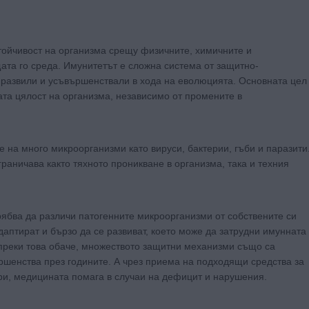
стойчивост на организма срещу физичните, химичните и
ата го среда. Имунитетът е сложна система от защитно-
 развили и усъвършенствали в хода на еволюцията. Основната цел
ата цялост на организма, независимо от промените в
 на много микроорганизми като вируси, бактерии, гъби и паразити
раничава както тяхното проникване в организма, така и техния
рябва да различи патогенните микроорганизми от собствените си
адаптират и бързо да се развиват, което може да затрудни имунната
ъпреки това обаче, множеството защитни механизми също са
ршенства през годините. А чрез приема на подходящи средства за
и, медицината помага в случаи на дефицит и нарушения.