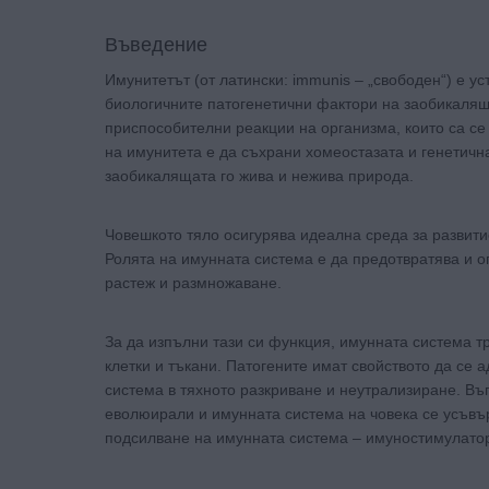
Въведение
Имунитетът (от латински: immunis – „свободен“) е у
биологичните патогенетични фактори на заобикалящ
приспособителни реакции на организма, които са се
на имунитета е да съхрани хомеостазата и генетичн
заобикалящата го жива и нежива природа.
Човешкото тяло осигурява идеална среда за развитие
Ролята на имунната система е да предотвратява и ог
растеж и размножаване.
За да изпълни тази си функция, имунната система т
клетки и тъкани. Патогените имат свойството да се 
система в тяхното разкриване и неутрализиране. В
еволюирали и имунната система на човека се усъвъ
подсилване на имунната система – имуностимулатор