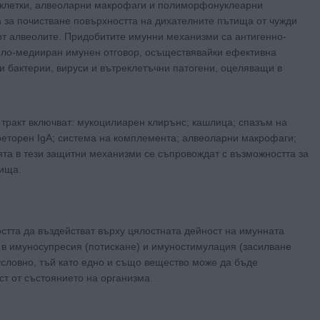
 клетки, алвеоларни макрофаги и полиморфонуклеарни
 за почистване повърхността на дихателните пътища от чужди
от алвеолите. Придобитите имунни механизми са антигенно-
яло-медииран имунен отговор, осъществявайки ефективна
 бактерии, вируси и вътреклетъчни патогени, оцеляващи в
тракт включват: мукоцилиарен клирънс; кашлица; спазъм на
реторен IgA; система на комплемента; алвеоларни макрофаги;
а в тези защитни механизми се съпровождат с възможността за
тища.
стта да въздействат върху цялостната дейност на имунната
а в имуносупресия (потискане) и имуностимулация (засилване
условно, тъй като едно и също вещество може да бъде
ст от състоянието на организма.