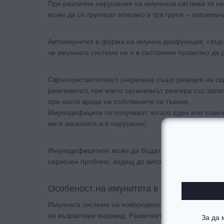
При различни нарушения на имунната система тя н
може да се групират основно в три групи – автоиму
Автоимунитет е форма на имунна дисфункция, свърз
че имунната система не е в състояние правилно да р
Свръхчувствителност (наричана също реакция на св
реактивност, при което организмът реагира със засил
при което вреди на собствените си тъкани.
Имунодефицити се получават, когато един или повеч
им е засегната и е нарушена).
Имунодефицитите може да бъдат вродени или придо
сериозен проблем, водещ до висока податливост къ
Особеност на имунитета в детска възраст
Имунната система на новороденото и детето се разл
на възрастния индивид. Развитието на имунните кле
За да