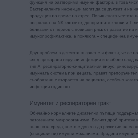
функция на разтворими имунни фактори, в това числ
Бактериалните инфекции могат да се дължат и на 
продукция по време на стрес. Повишената честота 
незрялост на NK клетките, дендритните клетки и Т-
белязани от период с повишен риск от развитие на 
имунопрофилактика, а понякога – специфична имун
Друг проблем в детската възраст е и фактът, че се
след прекарани вирусни инфекции и особено след в
тип А, респираторно-синцитиалния вирус, риновируси
имунната система при децата, правят препоръчител
съобразени с възрастта на пациента, особено когато
инфекции годишно).
Имунитет и респираторен тракт
Обичайно нормалните дихателни пътища поддържат и
патогенните микроорганизми. Белият дроб притежава
външната среда, което е довело до развитие на сл
(специфични) имунни механизми. Вродени имунни ме