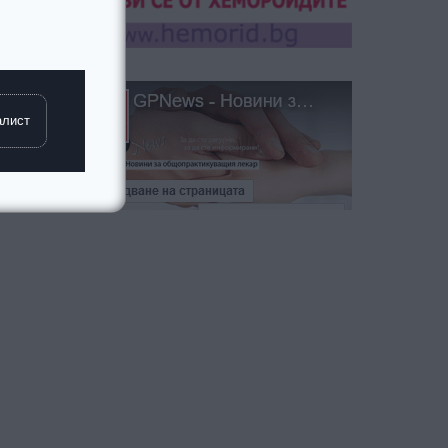
алист