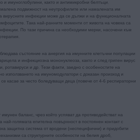
о и имуноглобулини, както и антимикробни белтъци.
намалена подвижност на неутрофилите или намалената им
на вирусните инфекции може да се дължи и на функционалната
лимфоцитите. Така най-ранните моменти от живота на човека са
инфекции. По тази причина са необходими мерки, насочени към
отерапия.
 наблюдава състояние на анергия на имунните клетъчни популации
арицела и инфекциозна мононуклеоза, както и след грипен вирус
, ротавируси и др. Тези факти, заедно с особеностите на
но използването на имуномодулатори с доказан произход и
 се касае за често боледуващи деца (повече от 4-6 респираторни
мунен баланс, чрез който успяват да противодействат на
 най-голямата епителна повърхност в постоянен контакт с
ожна защитна система от вродени (неспецифични) и придобити
ханизми са структурните особености на белия дроб,