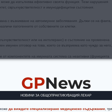
е може да изпълнява ефективно своята функция. Тези нарушения
нитет, свръхчувствителност и имунодефицитни състояния.
ана с възникване на автоимунни заболявания. Дължи се на факта,
азличи патогенните от собствените си клетки.
ръхчувствителност или на интолеранс) е състояние на променена
ен имунен отговор на това, което се възприема като чуждо за него,
е от компонентите на имунната система са неактивни (функцията
GP
News
бити. Независимо от причината, наличието на имунен дефицит е
м различни инфекции и хронични заболявания.
НОВИНИ ЗА ОБЩОПРАКТИКУВАЩИЯ ЛЕКАР
ичава както качествено, така и количествено от имунната система
тки започва още вътреутробно, като Т-лимфоцитите се оформят в
 може
да виждате специализирано медицинско съдържание
, тр