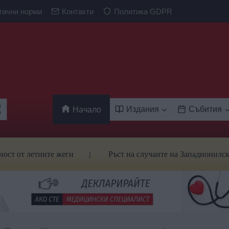
тични норми
Контакти
Политика GDPR
Издания
Събития
Начало
летните жеги
Ръст на случаите на Западнонилска треска