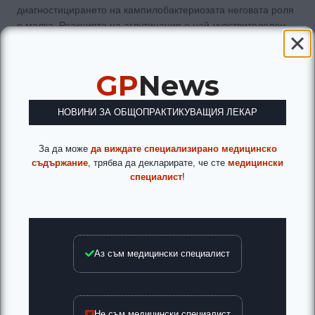
диагностицирането на кампилобактериозата неговата роля
е малка. Реакцията на аглутинация е най-чувствителелен
метод, също така RIF и IFM. КПР, латексаглутинация,
имуноелектрофореза и RPHA също могат да се използват.
ELISA остава златен стандарт за точна диагностика.
GP
News
Лечение на кампилобактериоза
НОВИНИ ЗА ОБЩОПРАКТИКУВАЩИЯ ЛЕКАР
Симптоматично и патогенетично лечение: парентерална и
перорална рехидратация, пробиотици, диетично хранене.
За да може
да виждате специализирано медицинско
Ефективни антибиотици за лечение на
съдържание
, трябва да декларирате, че сте
медицински
кампилобактериозата са гентамицин, макролидите и
специалист
!
хинолоните.
Профилактика
Строго спазване на стандартите за преработка,
Аз съм медицински специалист
транспортиране и съхранение на храни, лична хигиена и
защита на водите от замърсяване с отпадъчни води
(особено животновъдни стопанства).
Не съм медицински специалист