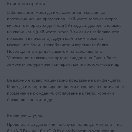
Клинични прояви:
Заболяването може да има самоограничаващо се
протичане или да прогресира. Най-често започва остро:
висока температура до и над 39 градуса, диария с примес
на свежа кръв (най-често около 3-ти ден от заболяването,
но може и в началото). Други важни симптоми са
мускулните болки, главоболието и коремната болка.
Повръщането е рядък симптом на заболяването.
Усложненията включват артрит, синдром на Гилен-Баре,
хемолитично-уремичен синдром, капиляротоксикоза и др.
Възможно е трансплацентарно предаване на инфекцията.
Може да има протрахирани форми и хронично протичане с
променени изхождания, отслабване на тегло, коремни
болки, лош апетит и др.
Клинични случаи:
Представят се два клинични случая на деца, момчета – на
8 г. (А.Д.В) и на 16 г. (О.О.К) с амбулаторно установени