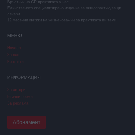
Връстник на GP практиката у нас
Единственото специализирано издание за общопрактикуващи
лекари
12 месечни книжки на жизненоважни за практиката ви теми
МЕНЮ
Начало
За нас
Контакти
ИНФОРМАЦИЯ
За автори
Етични норми
За реклама
Абонамент