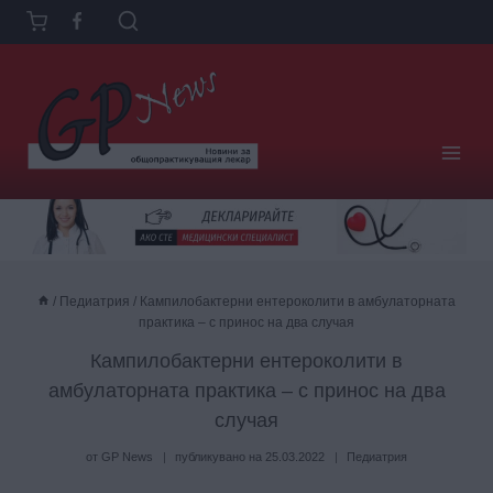
Към
съдържанието
/
Педиатрия
/
Кампилобактерни ентероколити в амбулаторната
практика – с принос на два случая
Кампилобактерни ентероколити в
амбулаторната практика – с принос на два
случая
от
GP News
публикувано на
25.03.2022
Педиатрия