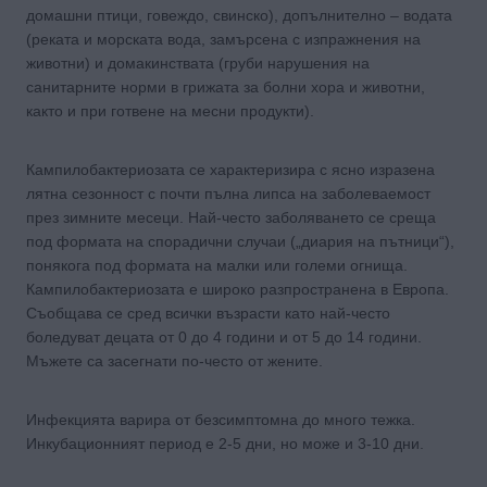
домашни птици, говеждо, свинско), допълнително – водата
(реката и морската вода, замърсена с изпражнения на
животни) и домакинствата (груби нарушения на
санитарните норми в грижата за болни хора и животни,
както и при готвене на месни продукти).
Кампилобактериозата се характеризира с ясно изразена
лятна сезонност с почти пълна липса на заболеваемост
през зимните месеци. Най-често заболяването се среща
под формата на спорадични случаи („диария на пътници“),
понякога под формата на малки или големи огнища.
Кампилобактериозата е широко разпространена в Европа.
Съобщава се сред всички възрасти като най-често
боледуват децата от 0 до 4 години и от 5 до 14 години.
Мъжете са засегнати по-често от жените.
Инфекцията варира от безсимптомна до много тежка.
Инкубационният период е 2-5 дни, но може и 3-10 дни.