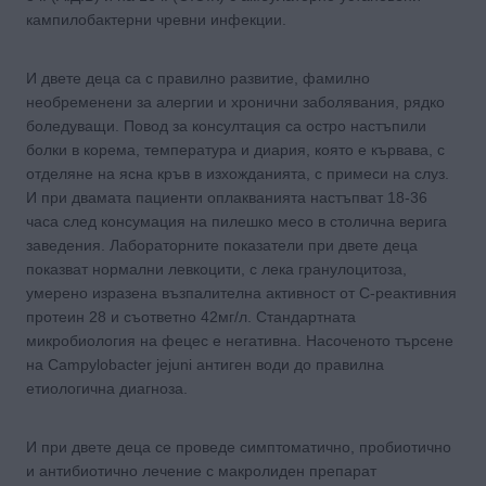
кампилобактерни чревни инфекции.
И двете деца са с правилно развитие, фамилно
необременени за алергии и хронични заболявания, рядко
боледуващи. Повод за консултация са остро настъпили
болки в корема, температура и диария, която е кървава, с
отделяне на ясна кръв в изхожданията, с примеси на слуз.
И при двамата пациенти оплакванията настъпват 18-36
часа след консумация на пилешко месо в столична верига
заведения. Лабораторните показатели при двете деца
показват нормални левкоцити, с лека гранулоцитоза,
умерено изразена възпалителна активност от С-реактивния
протеин 28 и съответно 42мг/л. Стандартната
микробиология на фецес е негативна. Насоченото търсене
на Campylobacter jejuni антиген води до правилна
етиологична диагноза.
И при двете деца се проведе симптоматично, пробиотично
и антибиотично лечение с макролиден препарат