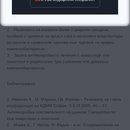
Изводи:
1. Кампилобактерната инфекция не е рядкост в
съвременната патология и за нея трябва да се мисли.
2. Наличието на коремни болки с диариен синдром,
особено с примеси на кръв и слуз и негативни копрокултури
за шигели и салмонели насочва към търсене на чревна
кампилобактериоза.
3. Засега антимикробното лечение с макролиди или
хинолони е рационално при съмнение или доказана
кампилобактериоза.
Библиография:
1. Иванова К., М. Марина, Цв. Илиева – Резюмета на I-вата
конференция на БДММ София, 3-5 VI 2005, 46 – 47,
Антимикробна чувствителност на щамове Campylobacter
към макролиди и хинолони.
2. Илиев Б., Г. Митов, М. Радев – в кн. Епидемиология на