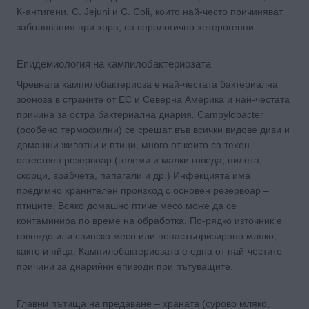
К-антигени. C. Jejuni и С. Coli, които най-често причиняват
заболявания при хора, са серологично хетерогенни.
Епидемиология на кампилобактериозата
Чревната кампилобактериоза е най-честата бактериална
зооноза в страните от ЕС и Северна Америка и най-честата
причина за остра бактериална диария. Campylobacter
(особено термофилни) се срещат във всички видове диви и
домашни животни и птици, много от които са техен
естествен резервоар (големи и малки говеда, пилета,
скорци, врабчета, папагали и др.) Инфекцията има
предимно хранителен произход с основен резервоар –
птиците. Всяко домашно птиче месо може да се
контаминира по време на обработка. По-рядко източник е
говеждо или свинско месо или непастъоризирано мляко,
както и яйца. Кампилобактериозата е една от най-честите
причини за диарийни епизоди при пътуващите.
Главни пътища на предаване – храната (сурово мляко,