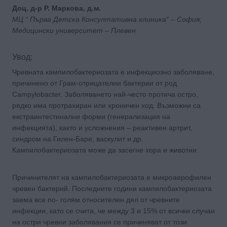
Доц. д-р Р. Маркова, д.м.
МЦ “ Първа Детска Консултативна клиника“ – София;
Мeдицински университет – Плевен
Увод:
Чревната кампилобактериозата е инфекциозно заболяване,
причинено от Грам-отрицателни бактерии от род
Campylobacter. Заболяването най-често протича остро,
рядко има протрахиран или хроничен ход. Възможни са
екстраинтестинални форми (генерализация на
инфекцията), както и усложнения – реактивен артрит,
синдром на Гилен-Баре, васкулит и др.
Кампилобактериозата може да засегне хора и животни.
Причинителят на кампилобактериозата е микроаерофилен
чревен бактерий. Последните години кампилобактериозата
заема все по- голям относителен дял от чревните
инфекции, като се счита, че между 3 и 15% от всички случаи
на остри чревни заболявания се причиняват от този