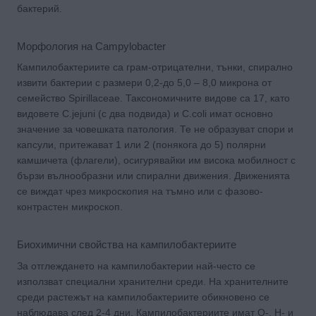
бактерий.
Морфология на Campylobacter
Кампилобактериите са грам-отрицателни, тънки, спирално
извити бактерии с размери 0,2-до 5,0 – 8,0 микрона от
семейство Spirillaceae. Таксономичните видове са 17, като
видовете C.jejuni (с два подвида) и C.coli имат основно
значение за човешката патология. Те не образуват спори и
капсули, притежават 1 или 2 (понякога до 5) полярни
камшичета (флагели), осигурявайки им висока мобилност с
бързи вълнообразни или спирални движения. Движенията
се виждат чрез микроскопия на тъмно или с фазово-
контрастен микроскоп.
Биохимични свойства на кампилобактериите
За отглеждането на кампилобактерии най-често се
използват специални хранителни среди. На хранителните
среди растежът на кампилобактериите обикновено се
наблюдава след 2-4 дни. Кампилобактериите имат О-, Н- и