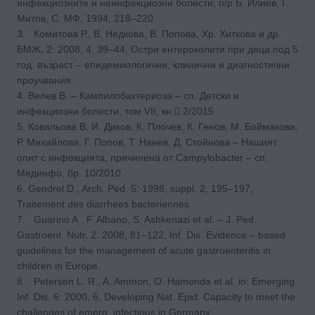
инфекциозните и неинфекциозни болести, п/р Б. Илиев, Г.
Митов, С. МФ, 1994, 218–220.
3. Комитова Р., В. Недкова, В. Попова, Хр. Хиткова и др.
БМЖ, 2: 2008, 4, 39–44, Остри ентероколити при деца под 5
год. възраст – епидемиологични, клинични и диагностични
проучвания.
4. Велев В. – Кампилобактериоза – сп. Детски и
инфекциозни болести, том VII, кн. ٍ2/2015
5. Ковальова В, И. Диков, К. Плочев, К. Генов, М. Баймакова,
Р. Михайлова, Г. Попов, Т. Нанев, Д. Стойнова – Нашият
опит с инфекцията, причинена от Campylobacter – сп.
Мединфо, бр. 10/2010
6. Gendrel D., Arch. Ped. 5: 1998, suppl. 2, 195–197,
Traitement des diarrhees bacteriennes
7. Guarino A., F. Albano, S. Ashkenazi et al. – J. Ped.
Gastroent. Nutr. 2: 2008, 81–122, Inf. Dis. Evidence – based
guidelines for the management of acute gastroenteritis in
children in Europe.
8. Petersen L. R., A. Ammon, O. Hamonda et al. in: Emerging
Inf. Dis. 6: 2000, 6, Developing Nat. Epid. Capacity to meet the
challenges of emerg. infectious in Germany.