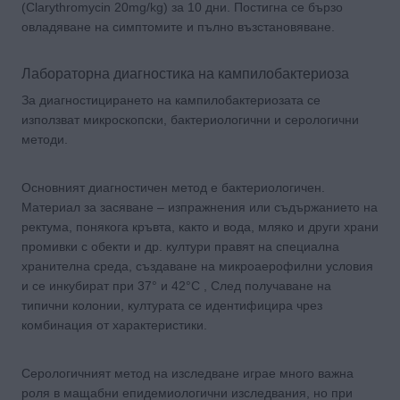
(Clarythromycin 20mg/kg) за 10 дни. Постигна се бързо
овладяване на симптомите и пълно възстановяване.
Лабораторна диагностика на кампилобактериоза
За диагностицирането на кампилобактериозата се
използват микроскопски, бактериологични и серологични
методи.
Основният диагностичен метод е бактериологичен.
Материал за засяване – изпражнения или съдържанието на
ректума, понякога кръвта, както и вода, мляко и други храни
промивки с обекти и др. култури правят на специална
хранителна среда, създаване на микроаерофилни условия
и се инкубират при 37° и 42°С , След получаване на
типични колонии, културата се идентифицира чрез
комбинация от характеристики.
Серологичният метод на изследване играе много важна
роля в мащабни епидемиологични изследвания, но при