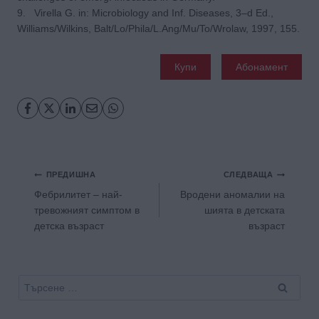
9. Virella G. in: Microbiology and Inf. Diseases, 3–d Ed.,
Williams/Wilkins, Balt/Lo/Phila/L.Ang/Mu/To/Wrolaw, 1997, 155.
Купи
Абонамент
Навигация
ПРЕДИШНА
СЛЕДВАЩА
Фебрилитет – най-
Вродени аномалии на
тревожният симптом в
шията в детската
детска възраст
възраст
Търсене
за: