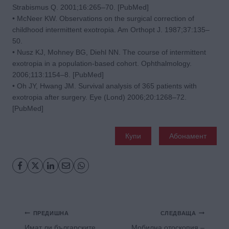
Strabismus Q. 2001;16:265–70. [PubMed]
• McNeer KW. Observations on the surgical correction of
childhood intermittent exotropia. Am Orthopt J. 1987;37:135–
50.
• Nusz KJ, Mohney BG, Diehl NN. The course of intermittent
exotropia in a population-based cohort. Ophthalmology.
2006;113:1154–8. [PubMed]
• Oh JY, Hwang JM. Survival analysis of 365 patients with
exotropia after surgery. Eye (Lond) 2006;20:1268–72.
[PubMed]
Купи
Абонамент
Навигация
ПРЕДИШНА
СЛЕДВАЩА
Имат ли българските
Мобилна отоскопия –