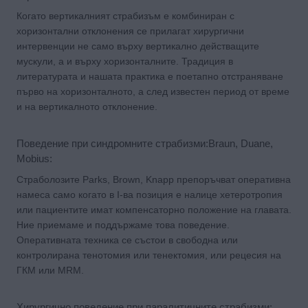
Когато вертикалният страбизъм е комбиниран с
хоризонтални отклонения се прилагат хирургични
интервенции не само върху вертикално действащите
мускули, а и върху хоризонталните. Традиция в
литературата и нашата практика е поетапно отстраняване
първо на хоризонталното, а след известен период от време
и на вертикалното отклонение.
Поведение при синдромните страбизми:Braun, Duane,
Mobius:
Страболозите Parks, Brown, Knapp препоръчват оперативна
намеса само когато в І-ва позиция е налице хетеротропия
или пациентите имат компенсаторно положение на главата.
Ние приемаме и поддържаме това поведение.
Оперативната техника се състои в свободна или
контролирана тенотомия или тенектомия, или рецесия на
ГКМ или MRM.
Хирургично поведение при паралитичните страбизми: