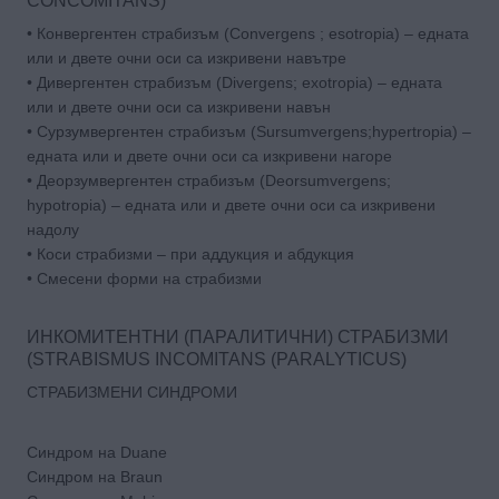
CONCOMITANS)
• Конвергентен страбизъм (Convergens ; esotropia) – едната
или и двете очни оси са изкривени навътре
• Дивергентен страбизъм (Divergens; exotropia) – едната
или и двете очни оси са изкривени навън
• Сурзумвергентен страбизъм (Sursumvergens;hypertropia) –
едната или и двете очни оси са изкривени нагоре
• Деорзумвергентен страбизъм (Deorsumvergens;
hypotropia) – едната или и двете очни оси са изкривени
надолу
• Коси страбизми – при аддукция и абдукция
• Смесени форми на страбизми
ИНКОМИТЕНТНИ (ПАРАЛИТИЧНИ) СТРАБИЗМИ
(STRABISMUS INCOMITANS (PARALYTICUS)
СТРАБИЗМЕНИ СИНДРОМИ
Синдром на Duane
Синдром на Braun