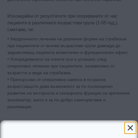
Изхождайки от резултатите при оперираните от нас
пациенти в различните възрастови групи (1-65 год.),
смятаме, че:
• Хирургичното лечение на различни форми на страбизъм
при пациентите от всички възрастови групи довежда до
задоволяващ пациента козметичен и функционален ефект.
• Успоредяването на очните оси е успешно след
оперативно лечение при пациентите, независимо от
възрастта и вида на страбизма.
• Препоръчва се оперативна намеса в по-ранна
възраст,защото дава възможност за по-пълноценно
развитие на моторната и сензорната функция на зрителния
анализатор, както и за по-добро самочувствие и
реализация.
Литература: