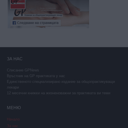
ЗА НАС
Списание GPNews
Връстник на GP практиката у нас
Единственото специализирано издание за общопрактикуващи
лекари
12 месечни книжки на жизненоважни за практиката ви теми
МЕНЮ
Начало
За нас