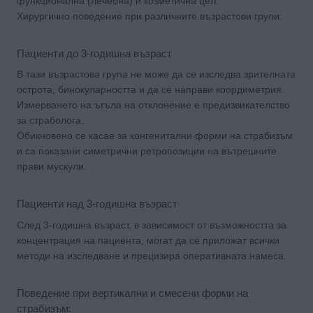
функционална (лечебна) и козметична цел.
Хирургично поведение при различните възрастови групи:
Пациенти до 3-годишна възраст
В тази възрастова група не може да се изследва зрителната
острота, бинокуларността и да се направи коордиметрия.
Измерването на ъгъла на отклонение е предизвикателство
за страболога.
Oбикновено се касае за конгенитални форми на страбизъм
и са показани симетрични ретропозиции на вътрешните
прави мускули.
Пациенти над 3-годишна възраст
След 3-годишна възраст, в зависимост от възможността за
концентрация на пациента, могат да се приложат всички
методи на изследване и прецизира оперативната намеса.
Поведение при вертикални и смесени форми на
страбизъм: