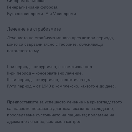
Синдром на Mobius
Генерализирана фиброза
Буквени синдроми- А и V синдроми
Лечение на страбизмите
Лечението на страбизма минава през четири периода,
които са свързани тясно с теориите, обясняващи
патогенезата му.
І-ви период – хирургично, с козметична цел.
ІІ-ри период – консервативно лечение.
ІІІ-ти период – хирургично, с естетична цел.
ІV-ти период – от 1940 г. комплексно, каквото е до днес.
Предпоставките за успешното лечение на кривогледството
са: навреме поставена диагноза, екзактно изследване;
проследяване състоянието на пациента; прилагане на
адекватно лечение; системен контрол.