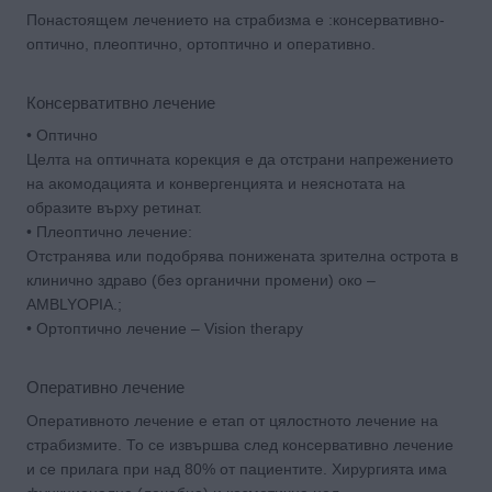
Понастоящем лечението на страбизма е :консервативно-
оптично, плеоптично, ортоптично и оперативно.
Консерватитвно лечение
• Оптично
Целта на оптичната корекция е да отстрани напрежението
на акомодацията и конвергенцията и неяснотата на
образите върху ретинат.
• Плеоптично лечение:
Отстранява или подобрява понижената зрителна острота в
клинично здраво (без органични промени) око –
AMBLYOPIA.;
• Ортоптично лечение – Vision therapy
Оперативно лечение
Оперативното лечение е етап от цялостното лечение на
страбизмите. То се извършва след консервативно лечение
и се прилага при над 80% от пациентите. Хирургията има