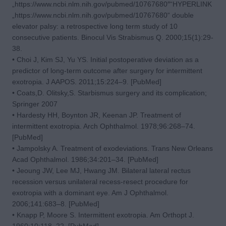
„https://www.ncbi.nlm.nih.gov/pubmed/10767680″“HYPERLINK
„https://www.ncbi.nlm.nih.gov/pubmed/10767680“ double
elevator palsy: a retrospective long term study of 10
consecutive patients. Binocul Vis Strabismus Q. 2000;15(1):29-
38.
• Choi J, Kim SJ, Yu YS. Initial postoperative deviation as a
predictor of long-term outcome after surgery for intermittent
exotropia. J AAPOS. 2011;15:224–9. [PubMed]
• Coats,D. Olitsky,S. Starbismus surgery and its complication;
Springer 2007
• Hardesty HH, Boynton JR, Keenan JP. Treatment of
intermittent exotropia. Arch Ophthalmol. 1978;96:268–74.
[PubMed]
• Jampolsky A. Treatment of exodeviations. Trans New Orleans
Acad Ophthalmol. 1986;34:201–34. [PubMed]
• Jeoung JW, Lee MJ, Hwang JM. Bilateral lateral rectus
recession versus unilateral recess-resect procedure for
exotropia with a dominant eye. Am J Ophthalmol.
2006;141:683–8. [PubMed]
• Knapp P, Moore S. Intermittent exotropia. Am Orthopt J.
1960;10:118–22. [PubMed]