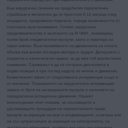
Към хирургично лечение на придобития паралитичен
страбизъм е желателно да се пристъпи 6-12 месеца след
инцидента, предизвикал парезата, поради възможността от
спонтанно възстановяване. Голямо хирургично
предизвикателство е засягането на III ЧМН , инервиращ
голям брой очедвигателни мускули, както и леватора на
горен клепач. Възстановяването на движенията на очната
ябълка във всички погледни вектори е трудно. Дискусията с
пациента е изключително важна, за да има той реалистични
очаквания. Стремежът е да се отстрани диплопията в
първа позиция и при поглед надолу за четене и движение.
Козметичният ефект от оперативната интервенция също е
от значение. Планирането на хирургичната интервенция
зависи от броя на ангажираните мускули и наличието на
парадоксални ротационни движения. Нашият
многогодишен опит показва, че скъсяващите и
удължаващите процедури на хоризонталните прави
мускули за корекция на екзо и есодевиациите, съчетани или
не със супрапозиция за корекция на хипотропията, са
достатъчно ефективни, особено при непълна парализа.