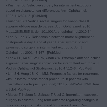
• Kushner BJ. Selective surgery for intermittent exotropia
based on distance/near differences. Arch Ophthalmol.
1998;116:324–8. [PubMed]
• Kushner BJ1.Vertical rectus surgery for Knapp class II
superior oblique muscle paresis. Arch Ophthalmol. 2010
May;128(5):585-8. doi: 10.1001/archophthalmol.2010.64.
• Lee S, Lee YC. Relationship between motor alignment at
postoperative day 1 and at year 1 after symmetric and
asymmetric surgery in intermittent exotropia. Jpn J
Ophthalmol. 2001;45:167– [PubMed]
• Leow PL, Ko ST, Wu PK, Chan CW. Exotropic drift and ocular
alignment after surgical correction for intermittent exotropia. J
Pediatr Ophthalmol Strabismus. 2010;47:12–6. [PubMed]
• Lim SH, Hong JS, Kim MM. Prognostic factors for recurrence
with unilateral recess-resect procedure in patients with
intermittent exotropia. Eye (Lond) 2011;25:449–54. [PMC free
article] [PubMed]
• Maruo T, Kubota N, Sakaue T, Usui C. Intermittent exotropia
surgery in children: Long term outcome regarding changes in
binocular alignment. A study of 666 cases. Binocul Vis