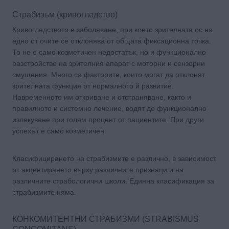
Страбизъм (кривогледство)
Кривогледството е заболяване, при което зрителната ос на
едно от очите се отклонява от общата фиксационна точка.
То не е само козметичен недостатък, но и функционално
разстройство на зрителния апарат с моторни и сензорни
смущения. Много са факторите, които могат да отклонят
зрителната функция от нормалното й развитие.
Навременното им откриване и отстраняване, както и
правилното и системно лечение, водят до функционално
излекуване при голям процент от пациентите. При други
успехът е само козметичен.
Класифицирането на страбизмите е различно, в зависимост
от акцентирането върху различните признаци и на
различните страбологични школи. Единна класификация за
страбизмите няма.
КОНКОМИТЕНТНИ СТРАБИЗМИ (STRABISMUS