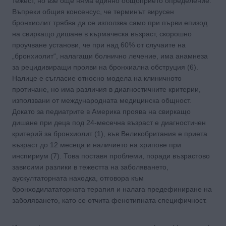
тежест, но взе още няма единно общоприето определение.
Въпреки общия консенсус, че терминът вирусен
бронхиолит трябва да се използва само при първи епизод
на свиркащо дишане в кърмаческа възраст, скорошно
проучване установи, че при над 60% от случаите на
„бронхиолит“, налагащи болнично лечение, има анамнеза
за рецидивиращи прояви на бронхиална обструция (6).
Налице е съгласие относно модела на клиничното
протичане, но има различия в диагностичните критерии,
използвани от международната медицинска общност.
Докато за педиатрите в Америка проява на свиркащо
дишане при деца под 24-месечна възраст е диагностичен
критерий за бронхиолит (1), във Великобритания е приета
възраст до 12 месеца и наличието на хрипове при
инспириум (7). Това поставя проблеми, поради възрастово
зависими разлики в тежестта на заболяването,
аускултаторната находка, отговора към
бронходилататорната терапия и налага предефиниране на
заболяването, като се отчита фенотипната специфичност.