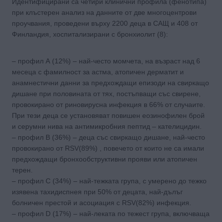
Идентифицирани са четири клинични профила (фенотипа)
при клъстерен анализ на данните от две многоцентрови
проучвания, проведени върху 2200 деца в САЩ и 408 от
Финландия, хоспитализирани с бронхиолит (8):
– профил А (12%) – най-често момчета, на възраст над 6
месеца с фамилност за астма, атопичен дерматит и
анамнестични данни за предхождащи епизоди на свиркащо
дишане при половината от тях, постъпващи със свирене,
провокирано от риновирусна инфекция в 66% от случаите.
При тези деца се установяват повишен еозинофилен брой
и серумни нива на антимикробния пептид – кателицидин.
– профил В (36%) – деца със свиркащо дишане, най-често
провокирано от RSV(89%) , повечето от които не са имали
предхождащи бронхообструктивни прояви или атопичен
терен.
– профил С (34%) – най-тежката група, с умерено до тежко
изявена тахидиспнея при 50% от децата, най-дълъг
болничен престой и асоциация с RSV(82%) инфекция.
– профил D (17%) – най-леката по тежест група, включваща