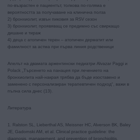
по-възрастен е пациентът, толкова по-голяма е
вероятността за получаване на клинична полза
2) бронхиолит, извън пиковия за RSV сезон
3) бронхиолит, проявяващ се предимно със свиркащо
дишане и тираж
4) деца с атопичен терен – атопичен дерматит или
фамилност за астма при първа линия родственици
Апелът на двамата аржентински педиатри Alvazar Paggi и
Polack „Търсенето на панацея при лечението на
бронхиолита най-накрая трябва да бъде изоставено и
заменено с персонализиран терапевтичен подход“, важи в
пълна сила днес (13).
Литература
1. Ralston SL, Lieberthal AS, Meissner HC, Alverson BK, Baley
JE, Gadomski AM, et al. Clinical practice guideline: the
diagnosis, management, and prevention of bronchiolitis.