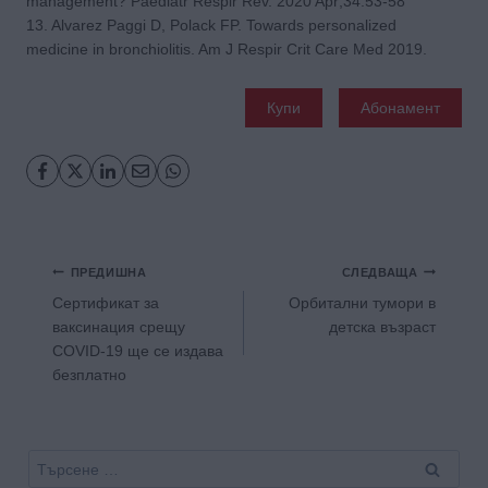
management? Paediatr Respir Rev. 2020 Apr;34:53-58
13. Alvarez Paggi D, Polack FP. Towards personalized
medicine in bronchiolitis. Am J Respir Crit Care Med 2019.
Купи
Абонамент
Навигация
ПРЕДИШНА
СЛЕДВАЩА
Сертификат за
Орбитални тумори в
ваксинация срещу
детска възраст
COVID-19 ще се издава
безплатно
Търсене
за: