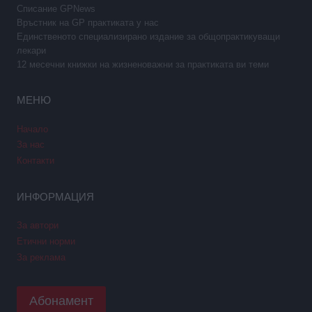
Списание GPNews
Връстник на GP практиката у нас
Единственото специализирано издание за общопрактикуващи
лекари
12 месечни книжки на жизненоважни за практиката ви теми
МЕНЮ
Начало
За нас
Контакти
ИНФОРМАЦИЯ
За автори
Етични норми
За реклама
Абонамент