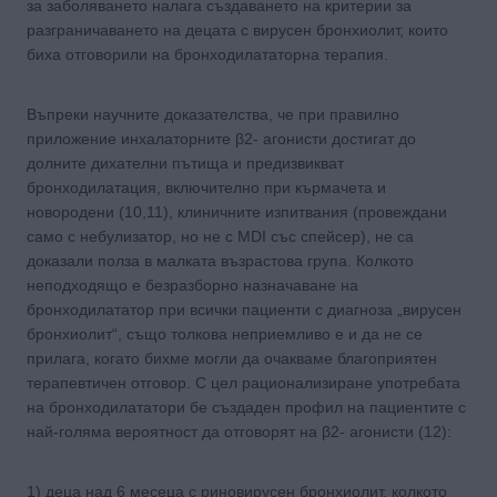
за заболяването налага създаването на критерии за
разграничаването на децата с вирусен бронхиолит, които
биха отговорили на бронходилататорна терапия.
Въпреки научните доказателства, че при правилно
приложение инхалаторните β2- агонисти достигат до
долните дихателни пътища и предизвикват
бронходилатация, включително при кърмачета и
новородени (10,11), клиничните изпитвания (провеждани
само с небулизатор, но не с MDI със спейсер), не са
доказали полза в малката възрастова група. Колкото
неподходящо е безразборно назначаване на
бронходилататор при всички пациенти с диагноза „вирусен
бронхиолит“, също толкова неприемливо е и да не се
прилага, когато бихме могли да очакваме благоприятен
терапевтичен отговор. С цел рационализиране употребата
на бронходилататори бе създаден профил на пациентите с
най-голяма вероятност да отговорят на β2- агонисти (12):
1) деца над 6 месеца с риновирусен бронхиолит, колкото