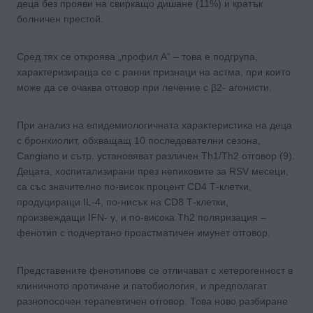
деца без прояви на свиркащо дишане (11%) и кратък
болничен престой.
Сред тях се откроява „профил А“ – това е подгрупа,
характеризираща се с ранни признаци на астма, при които
може да се очаква отговор при лечение с β2- агонисти.
При анализ на епидемиологичната характеристика на деца
с бронхиолит, обхващащ 10 последователни сезона,
Cangiano и сътр. установяват различен Th1/Th2 отговор (9).
Децата, хоспитализирани през непиковите за RSV месеци,
са със значително по-висок процент CD4 Т-клетки,
продуциращи IL-4, по-нисък на CD8 Т-клетки,
произвеждащи IFN- γ, и по-висока Th2 поляризация –
фенотип с подчертано проастматичен имунет отговор.
Представените фенотипове се отличават с хетерогенност в
клиничното протичане и патобиология, и предполагат
разнопосочен терапевтичен отговор. Това ново разбиране