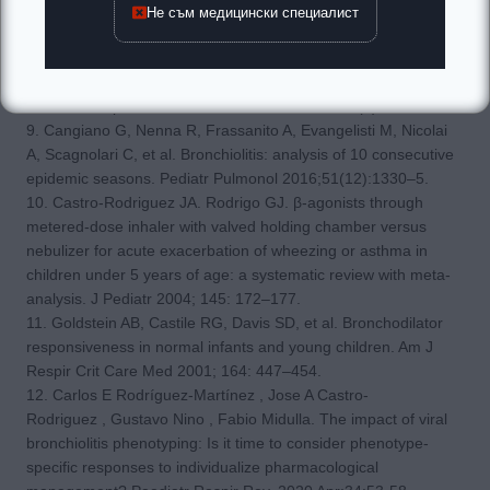
common condition with few therapeutic options. Paediatr
Не съм медицински специалист
Respir Rev 2010;11(1):39–45. quiz 45. [PubMed: 20113991]
8. Dumas O, Mansbach JM, Jartti T, Hasegawa K, Sullivan AF,
Piedra PA, et al. A clustering approach to identify severe
bronchiolitis profiles in children. Thorax 2016;71(8):712–8.
9. Cangiano G, Nenna R, Frassanito A, Evangelisti M, Nicolai
A, Scagnolari C, et al. Bronchiolitis: analysis of 10 consecutive
epidemic seasons. Pediatr Pulmonol 2016;51(12):1330–5.
10. Castro-Rodriguez JA. Rodrigo GJ. β-agonists through
metered-dose inhaler with valved holding chamber versus
nebulizer for acute exacerbation of wheezing or asthma in
children under 5 years of age: a systematic review with meta-
analysis. J Pediatr 2004; 145: 172–177.
11. Goldstein AB, Castile RG, Davis SD, et al. Bronchodilator
responsiveness in normal infants and young children. Am J
Respir Crit Care Med 2001; 164: 447–454.
12. Carlos E Rodríguez-Martínez , Jose A Castro-
Rodriguez , Gustavo Nino , Fabio Midulla. The impact of viral
bronchiolitis phenotyping: Is it time to consider phenotype-
specific responses to individualize pharmacological