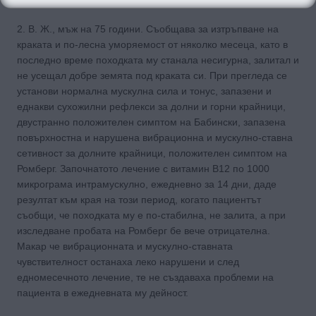
2. В. Ж., мъж на 75 години. Съобщава за изтръпване на
краката и по-лесна уморяемост от няколко месеца, като в
последно време походката му станала несигурна, залитал и
не усещал добре земята под краката си. При прегледа се
установи нормална мускулна сила и тонус, запазени и
еднакви сухожилни рефлекси за долни и горни крайници,
двустран­но положителен симптом на Бабински, запазена
повърхностна и нарушена вибрационна и мускулно-ставна
сетивност за долните крайници, положителен симптом на
Ромберг. Започнатото лечение с витамин В12 по 1000
микрограма интрамускулно, ежедневно за 14 дни, дaдe
резултат към края на този период, когато пациентът
съобщи, че поход­ката му е по-стабилна, не залита, а при
изследване пробата на Ромберг бе вече отрицателна.
Макар че вибрационната и мускулно-ставната
чувствителност останаха леко нарушени и след
едномесечното лечение, те не създаваха проблеми на
пациента в ежедневната му дейност.