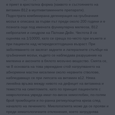
е приет в кристална форма (каквото е състоянието на
витамин В12 в мултивитаминните препарати).
Подострата комбинирана дегенерация на гръбначния
мозък е описана за първи път преди около 200 години и е
позната още под имената фуникуларна милеоза, В12
небро­патия и синдром на Патнам-Дейн. Честота й се
оценява на 1/10000, като се среща по-често при мъжете и
при паци­енти над четиридесетгодишна възраст. При
заболяването се засягат задните и латералните стълбци на
гръбнач­ния мозък, където се наблюдава разрушение на
милеина и аксоните в бялото мозъчно вещество. Смята се,
че 8 основата на това увреждане стой натрупването на
абнормени мастни киселини около нервните стволове,
наблюдаващо се при липсата на витамин в12. Няма
линейна връзка между нивото на дефицит на витамина и
тежестта на симптомите, като по принцип пациентите с
неврологична увреда имат по-висок хемоглобин, по-голям
брой тромбоцити и по-ранна ретикулоцитна криза след
началото на лечението. Миелопатията може да се прояви и
преди хематологичните отклонения, което затруднява