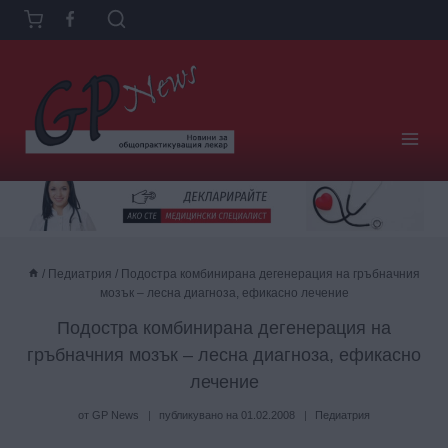
Към
съдържанието
/
Педиатрия
/
Подостра комбинирана дегенерация на гръбначния
мозък – лесна диагноза, ефикасно лечение
Подостра комбинирана дегенерация на
гръбначния мозък – лесна диагноза, ефикасно
лечение
от
GP News
публикувано на
01.02.2008
Педиатрия