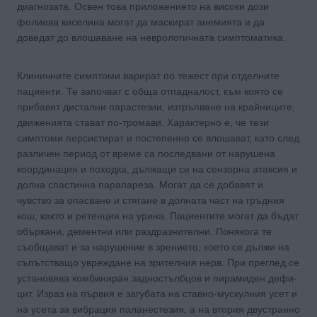
диагнозата. Освен това приложението на високи дози
фолиева киселина могат да маскират анемията и да
доведат до влошаване на неврологичната симптоматика.
Клиничните симптоми варират по тежест при отделните
пациенти. Те започват с обща отпадналост, към която се
прибавят дистални парастезии, изтръпване на крайниците,
движенията стават по-тромави. Характерно е, че тези
симптоми персистират и постепенно се влошават, като след
различен период от време са последвани от нару­шена
координация и походка, дължащи се на сензорна атак­сия и
долна спастична парапареза. Могат да се добавят и
чувство за опасване и стягане в долната част на гръдния
кош, както и ретенция на урина. Пациентите могат да бъдат
объркани, дементни или раздразнителни. Понякога те
съобщават и за нарушение в зрението, което се дължи на
съпътстващо увреждане на зрителния нерв. При преглед се
установява комбиниран задностълбцов и пирамиден дефи­
цит. Израз на първия е загубата на ставно-мускулния усет и
на усета за вибрация паланестезия, а на втория двустранно