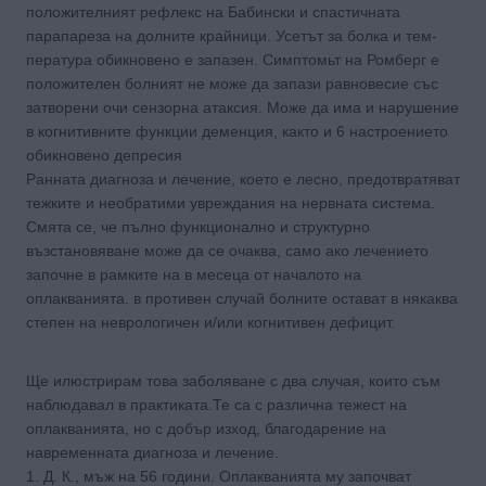
положителният рефлекс на Бабински и спастичната
парапареза на долните крайници. Усетът за болка и тем­
пература обикновено е запазен. Симптомьт на Ромберг е
положителен болният не може да запази равновесие със
затворени очи сензорна атаксия. Може да има и наруше­ние
в когнитивните функции деменция, както и 6 настроението
обикновено депресия
Ранната диагноза и лечение, което е лесно, предотвратяват
тежките и необратими увреждания на нервната систе­ма.
Смята се, че пълно функционално и структурно
възстановяване може да се очаква, само ако лечението
започне в рамките на в месеца от началото на
оплакванията. в про­тивен случай болните остават в някаква
степен на неврологичен и/или когнитивен дефицит.
Ще илюстрирам това заболяване с два случая, които съм
наблюдавал в практиката.Те са с различна тежест на
оплакванията, но с добър изход, благодарение на
навременната диагноза и лечение.
1. Д. К., мъж на 56 години. Оплакванията му започват