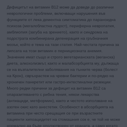
Дефицитът на витамин В12 може да доведе до различни
неврологични проблеми, включващи нарушения във
функциите от лека дементна симтоматика до параноидна
психоза (мегалобластна лудост), периферна невропатия,
амблиопия (загуба на зрението), както и синдрома на
подострата комбинирана дегенерация на гръбначния
мозък, който е тема на тази статия. Най-честата причина за
липсата на този витамин е пернициозната ане­мия.
Значение имат също и строго вегетарианската (веганска)
диета, алкохолизмът, както и малабсорбцията му, дължаща
се на възпалителни заболявания на тънките черва (болест
на Крон), свръхрастеж на чревни бактерии и по-рядко на
хроничен панкретит или гастро-интестинални резек­ции.
Много редки причини за дефицит на витамин В12 са
опаразитяването с рибна тения, някои лекарства
(антиациди, метформин), както и честото използване на
азотен окис като анестетик. Особеност в абсорбцията на
витамина при често срещащия се при възрастните
пациенти хипоацидитет на стомашния сок е, че той не може
нормално да бъде оползотворен от храната, а само когато