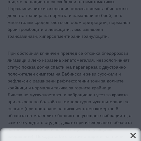
ръцете на пациента са свободни от симптоматика).
Параклиничните изследвания показват хемоглобин около
долната граница на нормата и намалени по брой, но с
много голям среден клетъчен обем еритроцити, нормален
брой тромбоцити и левкоцити, леко завишени
трансаминази, хиперсегментирани гранулоцити.
При обстойния клиничен преглед се откриха бледорозови
лигавици и леко изразена хепатомегалия, неврологичният
статус показа долна спастична парапареза с двустранно
положителен симптом на Бабински и живи сухожили и
рефлекси с разширени рефлексогенни зони за долните
крайници и нормални такива за горните крайници.
Липсваше мускулноставен и вибрационен усет за краката
при съхранена болко6а и температурна чувствителност за
същите (при поставяне на нискочестотен камертон 8
областта на малеолите болният не усещаше вибрациите, а
само че уредът е студен, докато при изследване в областта
на гривнените стави и челото пациентът усещаше
вибрациите). Походката бе спастично-паретична, почти