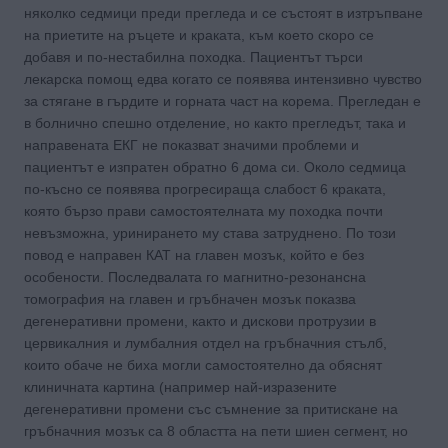
няколко седмици преди прегледа и се състоят в изтръпване
на приетите на ръцете и краката, към което скоро се
добавя и по-нестабилна походка. Пациентът търси
лекарска помощ едва когато се появява интензивно чувство
за стя­гане в гърдите и горната част на корема. Прегледан е
в болнично спешно отделение, но както прегледът, така и
направената ЕКГ не показват значими проблеми и
пациентът е изпратен обратно 6 дома си. Около седмица
по-късно се поя­вява прогресираща слабост 6 краката,
която бързо прави самостоятелната му походка почти
невъзможна, уринирането му става затруднено. По този
повод е направен КАТ на главен мозък, който е без
особености. Последвалата го маг­нитно-резонансна
томография на главен и гръбначен мозък показва
дегенеративни промени, както и дискови протрузии в
цервикалния и лумбалния отдел на гръбначния стълб,
които обаче не биха могли самостоятелно да обяснят
клиничната картина (например най-изразените
дегенеративни промени със съмнение за притискане на
гръбначния мозък са 8 областта на пети шиен сегмент, но