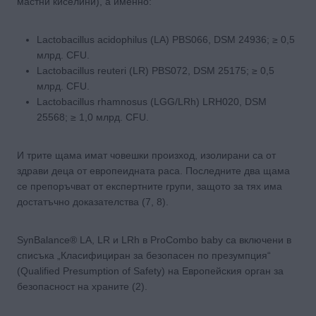
мастни киселини), а именно:
Lactobacillus acidophilus (LA) PBS066, DSM 24936; ≥ 0,5
млрд. CFU.
Lactobacillus reuteri (LR) PBS072, DSM 25175; ≥ 0,5
млрд. CFU.
Lactobacillus rhamnosus (LGG/LRh) LRH020, DSM
25568; ≥ 1,0 млрд. CFU.
И трите щама имат човешки произход, изолирани са от
здрави деца от европеидната раса. Последните два щама
се препоръчват от експертните групи, защото за тях има
достатъчно доказателства (7, 8).
SynBalance® LA, LR и LRh в ProCombo baby са включени в
списъка „Класифициран за безопасен по презумпция“
(Qualified Presumption of Safety) на Европейския орган за
безопасност на храните (2).