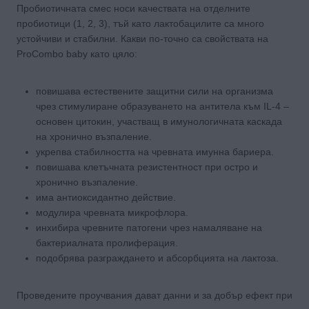
Пробиотичната смес носи качествата на отделните
пробиотици (1, 2, 3), тъй като лактобацилите са много
устойчиви и стабилни. Какви по-точно са свойствата на
ProCombo baby като цяло:
повишава естествените защитни сили на организма
чрез стимулиране образуването на антитела към IL-4 –
основен цитокин, участващ в имунологичната каскада
на хронично възпаление.
укрепва стабилността на чревната имунна бариера.
повишава клетъчната резистентност при остро и
хронично възпаление.
има антиоксидантно действие.
модулира чревната микрофлора.
инхибира чревните патогени чрез намаляване на
бактериалната пролиферация.
подобрява разграждането и абсорбцията на лактоза.
Проведените проучвания дават данни и за добър ефект при