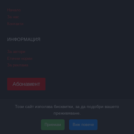
Начало
За нас
Контакти
ИНФОРМАЦИЯ
За автори
Етични норми
За реклама
Абонамент
Този сайт използва бисквитки, за да подобри вашето
Copyright © 2026 GPNews. Всички права запазени.
преживяване.
Уеб дизайн и SEO от Трибест
ПОЛИТИКА GDPR
Приемам
Виж повече