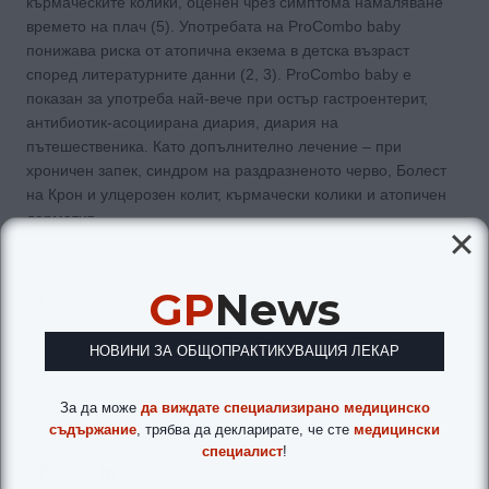
кърмаческите колики, оценен чрез симптома намаляване
времето на плач (5). Употребата на ProCombo baby
понижава риска от атопична екзема в детска възраст
според литературните данни (2, 3). ProCombo baby е
показан за употреба най-вече при остър гастроентерит,
антибиотик-асоциирана диария, диария на
пътешественика. Като допълнително лечение – при
хроничен запек, синдром на раздразненото черво, Болест
на Крон и улцерозен колит, кърмачески колики и атопичен
дерматит.
Препоръчва се прием от 5 капки дневно в продължение на
GP
News
14 дни, при нужда и по-дълго в зависимост от конкретния
случай.
НОВИНИ ЗА ОБЩОПРАКТИКУВАЩИЯ ЛЕКАР
Пълният текст и използваната библиография са
За да може
да виждате специализирано медицинско
публикувани в печатното издание на GP News!
съдържание
, трябва да декларирате, че сте
медицински
специалист
!