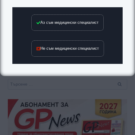
Навигация
Аз съм медицински специалист
ПРЕДИШНА
СЛЕДВАЩА
Брой 7/2017
ЧОВЕШКИ
ИМУНОДЕФИЦИТЕН
ВИРУС (Human
Не съм медицински специалист
Immunodeficiency Virus–
НIV)
Търсене
за: