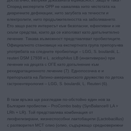
Според експертите OРР не намалява нито честотата на
диаричните дефекации, нито загубата на течности и
електролити, нито продължителността на заболяването.
Ето защо расте интересът към безопасни, ефективни и не
скъпи средства, които да се използват като допълнително
лечение. Такава възможност представляват пробиотиците.
Официалното становище на експертната група препоръчва
употребата на следните пробиотици – LGG, S. boulardii, L.
reuteri DSM 17938 и L. acidophilus LB (инактивиран) при
лечение на децата с ОГЕ като допълнение към
рехидратационното лечение (7). Еднопосочна е и
препоръката на Латино-американското дружество по детска
гастроентерология – LGG, S. boulardii, L. Reuteri (6).
В тази връзка ще разгледам по-обстойно един нов за
България пробиотик – ProCombo baby (SynBalance® LA +
LRh + LR). Той представлява комбинация от
лиофилизирани, жизнеспособни лактобацили (Lactobacillus)
с разтворител MCT олио (олио, съдържащо средноверижни