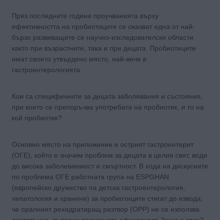
През последните години проучванията върху
ефективността на пробиотиците се оказват една от най-
бързо развиващите се научно-изследователски области
както при възрастните, така и при децата. Пробиотиците
имат своето утвърдено място, най-вече в
гастроентерологията.
Кои са специфичните за децата заболявания и състояния,
при които се препоръчва употребата на пробиотик, и то на
кой пробиотик?
Основно място на приложение е острият гастроентерит
(ОГЕ), който е значим проблем за децата в целия свят, води
до висока заболеваемост и смъртност. В хода на дискусиите
по проблема ОГЕ работната група на ESPGHAN
(европейско дружество па детска гастроентерология,
хепатология и хранене) за пробиотиците стигат до извода,
че оралният рехидратиращ разтвор (OРР) не се използва
достатъчно, въпреки доказаната ефикасност. Защо е така?