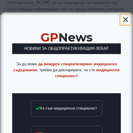
остеоартроза. НСПВС не са подходящи за пациенти със
съпътстващи заболявания или за продължителна употреба
поради лекото повишаване на риска от нежелани събития.
Установена е повишена честота на нежелани събития за
диклофенак 150 mg/дн.
GP
News
Etoricoxib и другите НСПВС
НОВИНИ ЗА ОБЩОПРАКТИКУВАЩИЯ ЛЕКАР
Etoricoxib показва висока аналгетична активност, по-висока
от Celecoxib и сравним с Diclofenac и по-добър профил на
За да може
да виждате специализирано медицинско
безопасност по отношение на Гастроинтестиналния тракт,
съдържание
, трябва да декларирате, че сте
медицински
както и по-ниска хепатотоксичност в сравнение с Diclofenac.
специалист
!
Въпреки това рискът от сърдечно-съдови неблагоприятни
ефекти е сравним с другите НСПВС. Увеличението на
сърдечно-съдовия риск, свързан с Etoricoxib и други НСПВС
зависи от дозата на лекарството и продължителността на
терапията.
Аз съм медицински специалист
Преценката на лекуващия лекар за всеки отделен пациент
с ревматично заболяване е водеща в избора на НСПВС.