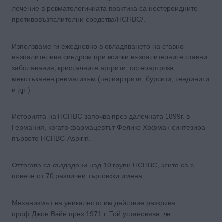
лечение в ревматологичната практика са нестероидните
противовъзпалителни средства/НСПВС/.
Използваме ги ежедневно в овладяването на ставно-
възпалителния синдром при всички възпалителните ставни
заболявания, кристалните артрити, остеоартроза,
мекотъканен ревматизъм (периартрити, бурсити, тендинити
и др.).
Историята на НСПВС започва през далечната 1899г. в
Германия, когато фармацевтът Феликс Хофман синтезира
първото НСПВС-Aspirin.
Оттогава са създадени над 10 групи НСПВС, които са с
повече от 70 различни търговски имена.
Механизмът на уникалното им действие разкрива
проф.Джон Вейн през 1971 г. Той установява, че