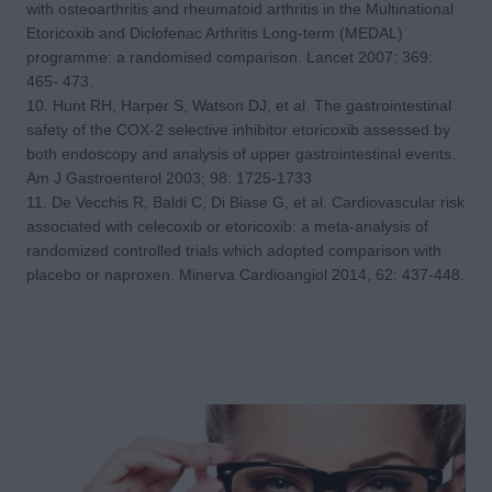
with osteoarthritis and rheumatoid arthritis in the Multinational
Etoricoxib and Diclofenac Arthritis Long-term (MEDAL)
programme: a randomised comparison. Lancet 2007; 369:
465- 473.
10. Hunt RH, Harper S, Watson DJ, et al. The gastrointestinal
safety of the COX-2 selective inhibitor etoricoxib assessed by
both endoscopy and analysis of upper gastrointestinal events.
Am J Gastroenterol 2003; 98: 1725-1733
11. De Vecchis R, Baldi C, Di Biase G, et al. Cardiovascular risk
associated with celecoxib or etoricoxib: a meta-analysis of
randomized controlled trials which adopted comparison with
placebo or naproxen. Minerva Cardioangiol 2014, 62: 437-448.