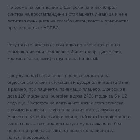
По време на изпитванията Etoricoxib не е инхибирал
синтеза на простагландини в стомашната лигавица и не е
потискал функцията на тромбоцитите, което е предимство
пред останалите НСПВС.
Резултатите показват значително по-нисък процент на
стомашно-чревни нежелани събития (напр. диспепсия,
коремна болка, язви) в групата на Etoricoxib.
Проучване на Hunt и съавт. оценява честотата на
ендоскопски открити стомашни и дуоденални язви (≥ 3 mm
в размер) при пациенти, приемащи плацебо, Etoricoxib в
доза 120 mg/дн или Ibuprofen в доза 2400 mg/дн за 6 и 12
седмици. Честотата на пептичните язви e статистически
значимо по-ниски в групата на пациентите, лекувани с
Etoricoxib. Констатацията е важна, тъй като Ibuprofen много
често се използва, поради статута му на лекарство без
рецепта и грешно се счита от повечето пациенти за
напълно безопасен.