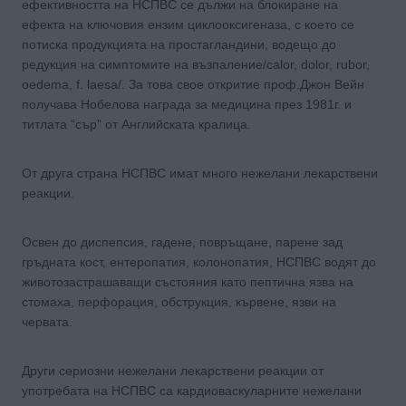
ефективността на НСПВС се дължи на блокиране на
ефекта на ключовия ензим циклооксигеназа, с което се
потиска продукцията на простагландини, водещо до
редукция на симптомите на възпаление/calor, dolor, rubor,
oedema, f. laesa/. За това свое откритие проф.Джон Вейн
получава Нобелова награда за медицина през 1981г. и
титлата “сър” от Английската кралица.
От друга страна НСПВС имат много нежелани лекарствени
реакции.
Освен до диспепсия, гадене, повръщане, парене зад
гръдната кост, ентеропатия, колонопатия, НСПВС водят до
животозастрашаващи състояния като пептична язва на
стомаха, перфорация, обструкция, кървене, язви на
червата.
Други сериозни нежелани лекарствени реакции от
употребата на НСПВС са кардиоваскуларните нежелани