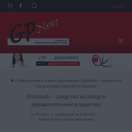
Към
English
съдържанието
/
Ревматология и ставни заболявания
/
Etoricoxib – средство на
избор в ревматологичната практика
Etoricoxib – средство на избор в
ревматологичната практика
от
GP News
публикувано на
29.08.2023
Ревматология и ставни заболявания