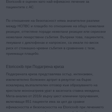
Еtoricoxib е оценен като най-ефикасно лечение за
пациентите с АС.
По отношение на безопасност няма значителни разлики
между НСПВС и плацебо по отношение на общо нежелани
реакции, оттегляне поради нежелани реакции или сериозни
нежелани лекарствени събития. Въпреки това, пациентите,
лекувани с диклофенак и напроксен, са имали по-висок
риск от стомашно-чревни събития в сравнение с тези,
приемащи плацебо.
Etoricoxib при Подагрена криза
Подагрената криза представлява остър, интензивен,
изключително болезнен артрит в резултат на бързо
ескалиращ възпалителен отговор към образуването на
кристали мононатриев урат в засегната ставна междина.
Мета-анализ от 2016г върху шест клинични проучвания,
включващи 851 пациенти има за цел да сравни
ефикасността и безопасността на Etoricoxib при лечението