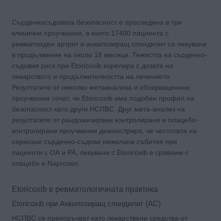
Сърдечносъдовата безопасност е проследена в три
клинични проучвания, в които 17400 пациента с
ревматоиден артрит и анкилозиращ спондилит са лекувани
в продължение на около 18 месеца. Тежестта на сърдечно-
съдовия риск при Etoricoxib корелира с дозата на
лекарството и продължителността на лечението.
Резултатите от няколко метаанализa и обсервационни
проучвания сочат, че Etoricoxib има подобен профил на
безопасност като други НСПВС. Друг мета-анализ на
резултатите от рандомизирани контролирани и плацебо-
контролирани проучвания демонстрира, че честотата на
сериозни сърдечно-съдови нежелани събития при
пациенти с ОА и РА, лекувани с Etoricoxib е сравним с
плацебо и Naproxen.
Etoricoxib в ревматологичната практика
Etoricoxib при Анкилозиращ спондилит (АС)
НСПВС се препоръчват като лекарствени средства от