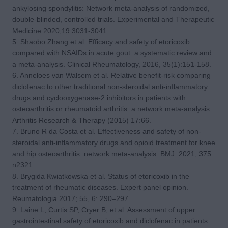
ankylosing spondylitis: Network meta‑analysis of randomized,
double‑blinded, controlled trials. Experimental and Therapeutic
Medicine 2020,19:3031-3041.
5. Shaobo Zhang et al. Efficacy and safety of etoricoxib
compared with NSAIDs in acute gout: a systematic review and
a meta-analysis. Clinical Rheumatology, 2016, 35(1):151-158.
6. Anneloes van Walsem et al. Relative benefit-risk comparing
diclofenac to other traditional non-steroidal anti-inflammatory
drugs and cyclooxygenase-2 inhibitors in patients with
osteoarthritis or rheumatoid arthritis: a network meta-analysis.
Arthritis Research & Therapy (2015) 17:66.
7. Bruno R da Costa et al. Effectiveness and safety of non-
steroidal anti-inflammatory drugs and opioid treatment for knee
and hip osteoarthritis: network meta-analysis. BMJ. 2021; 375:
n2321.
8. Brygida Kwiatkowska et al. Status of etoricoxib in the
treatment of rheumatic diseases. Expert panel opinion.
Reumatologia 2017; 55, 6: 290–297.
9. Laine L, Curtis SP, Cryer B, et al. Assessment of upper
gastrointestinal safety of etoricoxib and diclofenac in patients