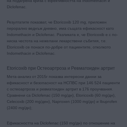
на подагрена криза с ефективността на Indomethacin и
Diclofenac.
Резултатите показват, че Etoricoxib 120 mg, приложен
перорално веднъж дневно, има същата ефикасност като
Indomethacin и Diclofenac. Разликата е, че Etoricoxib е с по-
ниска честота на нежелани лекарствени събития, т.е.
Etoricoxib се понася по-добре от пациентите, отколкото
Indomethacin и Diclofenac.
Etoricoxib при Остеоартроза и Ревматоиден артрит
Мета-анализ от 2015г показва интересни данни за
ефикасност и безопасност на НСПВС при 146 524 пациенти
с остеоартроза и ревматоиден артрит в 176 проучвания.
Сравнени са Diclofenac (150 mg/дн), Etoricoxib (60 mg/дн),
Celecoxib (200 mg/ден), Naproxen (1000 mg/дн) и Ibuprofen
(2400 mg/дн);
Ефикасността на Diclofenac (150 mg/дн) по отношение на