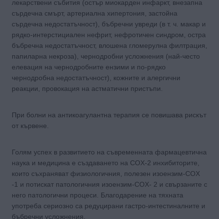
лекарствени събития (остър миокарден инфаркт, внезапна
сърдечна смърт, артериална хипертония, застойна
сърдечна недостатъчност), бъбречни увреди (в т. ч. макар и
рядко-интерстициален нефрит, нефротичен синдром, остра
бъбречна недостатъчност, влошена гломерулна филтрация,
папиларна некроза), чернодробни усложнения (най-често
елевация на чернодробните ензими и по-рядко
чернодробна недостатъчност), кожните и алергични
реакции, провокация на астматични пристъпи.
При болни на антикоагулантна терапия се повишава рискът
от кървене.
Голям успех в развитието на съвременната фармацевтична
наука и медицина е създаването на COX-2 инхибиторите,
които съхраняват физиологичния, полезен изоензим-COX
-1 и потискат патологичния изоензим-COX- 2 и свързаните с
него патологични процеси. Благодарение на тяхната
употреба сериозно са редуцирани гастро-интестиналните и
бъбречни усложнения.