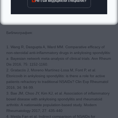
Не съм медицински специалист
Etoricoxib е доказано средство на избор в овладяване на
ставно-възпалителния синдром в ревматологичната
практика, поради доказаната ефективност и добър профил
на безопасност.
Библиография:
1. Wang R, Dasgupta A, Ward MM. Comparative efficacy of
non-steroidal anti-inflammatory drugs in ankylosing spondylitis:
a Bayesian network meta-analysis of clinical trials. Ann Rheum
Dis 2016, 75: 1152-1160.
2. Gratacós J, Moreno Martínez-Losa M, Font P, et al.
Etoricoxib in ankylosing spondylitis: is there a role for active
patients refractory to traditional NSAIDs? Clin Exp Rheumatol
2016, 34: 94-99.
3. Bae JM, Choo JY, Kim KJ, et al. Association of inflammatory
bowel disease with ankylosing spondylitis and rheumatoid
arthritis: A nationwide population-based study. Modern
Rheumatology 2017; 27: 435-440
4. Meida Fan et al. Indirect comparison of NSAIDs for