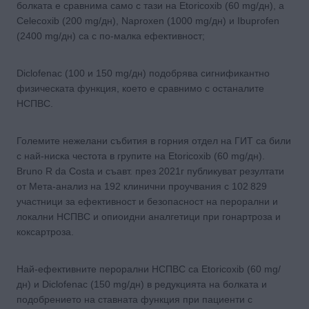
болката е сравнима само с тази на Etoricoxib (60 mg/дн), а
Celecoxib (200 mg/дн), Naproxen (1000 mg/дн) и Ibuprofen
(2400 mg/дн) са с по-малка ефективност;
Diclofenac (100 и 150 mg/дн) подобрява сигнификантно
физическата функция, което е сравнимо с останалите
НСПВС.
Големите нежелани събития в горния отдел на ГИТ са били
с най-ниска честота в групите на Etoricoxib (60 mg/дн).
Bruno R da Costa и съавт. през 2021г публикуват резултати
от Мета-анализ на 192 клинични проучвания с 102 829
участници за ефективност и безопасност на перорални и
локални НСПВС и опиоидни аналгетици при гонартроза и
коксартроза.
Най-ефективните перорални НСПВС са Etoricoxib (60 mg/
дн) и Diclofenac (150 mg/дн) в редукцията на болката и
подобрението на ставната функция при пациенти с