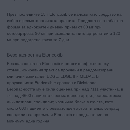
През последните 15 г Etoricoxib се наложи като средство на
избор в ревматологичната практика. Предлага се в таблетна
форма за еднократен дневен прием от 60 мг при
остеоартроза, 90 мг при възпалителните артропатии и 120
мг при подагрена криза за 7 дни.
Безопасност на Etoricoxib
Безопасността на Etoricoxib и неговите ефекти върху
стомашно-чревния тракт са проучени в рандомизирани
клинични изпитания EDGE, EDGE II и MEDAL. В
проучванията Etoricoxib е сравнен с Diclofenac.
Безопасността му е била оценена при над 7111 участника, в
т.ч. над 4600 пациента с ревматоиден артрит, остеoартроза,
анкилозиращ спондилит, хронична болка в кръста, като
около 600 пациента с ревматоиден артрит и анкилозиращ
спондилит са приемали Etoricoxib в продължение на
минимум една година.