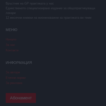
Връстник на GP практиката у нас
Единственото специализирано издание за общопрактикуващи
лекари
12 месечни книжки на жизненоважни за практиката ви теми
МЕНЮ
Начало
За нас
Контакти
ИНФОРМАЦИЯ
За автори
Етични норми
За реклама
Абонамент