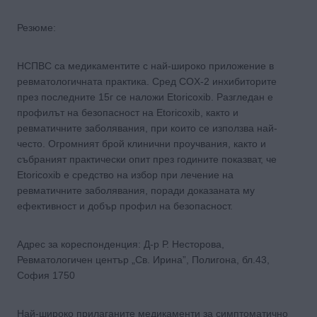
Резюме:
НСПВС са медикаментите с най-широко приложение в
ревматологичната практика. Сред COX-2 инхибиторите
през последните 15г се наложи Etoricoxib. Разгледан е
профилът на безопасност на Etoricoxib, както и
ревматичните заболявания, при които се използва най-
често. Огромният брой клинични проучвания, както и
събраният практически опит през годините показват, че
Etoricoxib е средство на избор при лечение на
ревматичните заболявания, поради доказаната му
ефективност и добър профил на безопасност.
Адрес за кореспонденция: Д-р Р. Несторова,
Ревматологичен център „Св. Ирина”, Полигона, бл.43,
София 1750
Най-широко прилаганите медикаменти за симптоматично