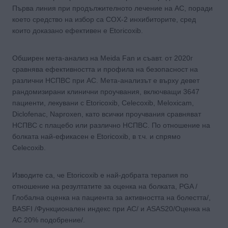
Първа линия при продължителното лечение на АС, поради
което средство на избор са COX-2 инхибиторите, сред
които доказано ефективен е Etoricoxib.
Обширен мета-анализ на Meida Fan и съавт. от 2020г
сравнява ефективността и профила на безопасност на
различни НСПВС при АС. Мета-анализът е върху девет
рандомизирани клинични проучвания, включващи 3647
пациенти, лекувани с Etoricoxib, Celecoxib, Meloxicam,
Diclofenac, Naproxen, като всички проучвания сравняват
НСПВС с плацебо или различно НСПВС. По отношение на
болката най-ефикасен е Etoricoxib, в т.ч. и спрямо
Celecoxib.
Изводите са, че Etoricoxib е най-добрата терапия по
отношение на резултатите за оценка на болката, PGA /
Глобална оценка на пациента за активността на болестта/,
BASFI /Функционален индекс при АС/ и ASAS20/Оценка на
АС 20% подобрение/.