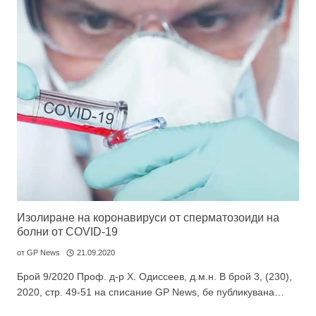
Изолиране на коронавируси от сперматозоиди на
болни от COVID-19
от
GP News
21.09.2020
Брой 9/2020 Проф. д-р Х. Одиссеев, д.м.н. В брой 3, (230),
2020, стр. 49-51 на списание GP News, бе публикувана…