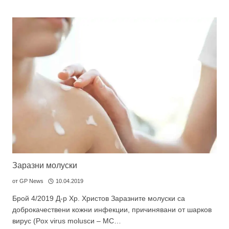
Заразни молуски
от
GP News
10.04.2019
Брой 4/2019 Д-р Хр. Христов Заразните молуски са
доброкачествени кожни инфекции, причинявани от шарков
вирус (Pox virus moluscи – MC…