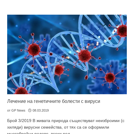
Лечение на генетичните болести с вируси
от
GP News
08.03.2019
Брой 3/2019 В живата природа съществуват неизброими (с
хиляди) вирусни семейства, от тях са се оформили
многобройни родове, всеки род…