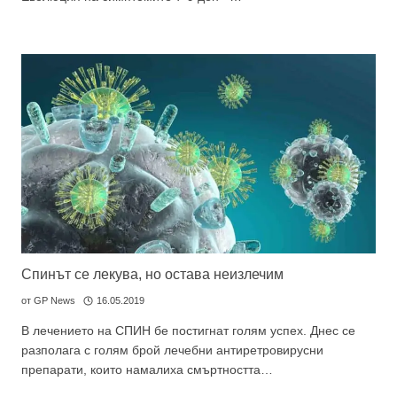
GP
News
НОВИНИ ЗА ОБЩОПРАКТИКУВАЩИЯ ЛЕКАР
За да може
да виждате специализирано медицинско
съдържание
, трябва да декларирате, че сте
медицински
специалист
!
Аз съм медицински специалист
Спинът се лекува, но остава неизлечим
от
GP News
16.05.2019
Не съм медицински специалист
В лечението на СПИН бе постигнат голям успех. Днес се
разполага с голям брой лечебни антиретровирусни
препарати, които намалиха смъртността…