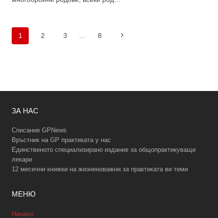
Навигация
Следваща
1
2
3
…
8
на
страница
страницата
ЗА НАС
Списание GPNews
Връстник на GP практиката у нас
Единственото специализирано издание за общопрактикуващи
лекари
12 месечни книжки на жизненоважни за практиката ви теми
МЕНЮ
Начало