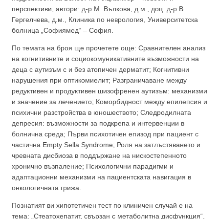
перспективи, автори: д-р М. Вълкова, д.м., доц. д-р В.
Гергелчева, д.м., Клиника по неврология, Университетска
болница „Софиямед“ – София.
По темата на броя ще прочетете още: Сравнителен анализ
на когнитивните и социокомуникативните възможности на
деца с аутизъм с и без атопичен дерматит; Когнитивни
нарушения при оптикомиелит; Разграничаване между
редуктивен и продуктивен шизофренен аутизъм: механизми
и значение за лечението; Коморбидност между епилепсия и
психични разстройства в юношеството; Следродилната
депресия: възможности за подкрепа и интервенции в
болнична среда; Първи психотичен епизод при пациент с
частична Empty Sella Syndrome; Роля на затлъстяването и
чревната дисбиоза в поддържане на нискостепенното
хронично възпаление; Психологични парадигми и
адаптационни механизми на пациентската навигация в
онкологичната грижа.
Познатият ви хипотетичен тест по клиничен случай е на
тема: „Стеатохепатит, свързан с метаболитна дисфункция“.