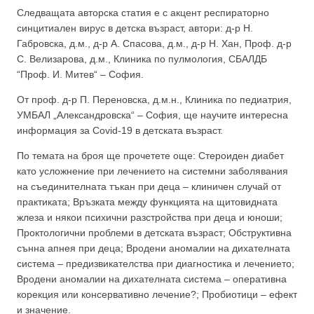
Следващата авторска статия е с акцент респираторно
синцитиален вирус в детска възраст, автори: д-р Н.
Габровска, д.м., д-р А. Спасова, д.м., д-р Н. Хан, Проф. д-р
С. Велизарова, д.м., Клиника по пулмология, СБАЛДБ
“Проф. И. Митев“ – София.
От проф. д-р П. Переновска, д.м.н., Клиника по педиатрия,
УМБАЛ „Александровска“ – София, ще научите интересна
информация за Cоvid-19 в детската възраст.
По темата на броя ще прочетете още: Стероиден диабет
като усложнение при лечението на системни заболявания
на съединителната тъкан при деца – клиничен случай от
практиката; Връзката между функцията на щитовидната
жлеза и някои психични разстройства при деца и юноши;
Проктологични проблеми в детската възраст; Обструктивна
сънна апнея при деца; Вродени аномалии на дихателната
система – предизвикателства при диагностика и лечението;
Вродени аномалии на дихателната система – оперативна
корекция или консервативно лечение?; Пробиотици – ефект
и значение.