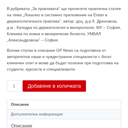
В рубриката „За практиката“ ще прочетете практична статия
на тема „Локално и системно приложение на Entan в
дерматологичната практика“, автор: доц. д-р К. Дреновска,
д.м., Катедра по дерматология и венерология, МУ – София,
Клиника по кожни и венерически болести, УМБАЛ
„Александровска” – София.
Всички статии в списание GP News са подготвени от
авторитетни наши и чуждестранни специалисти с богат
клиничен опит и може да бъдат полезни при подготовка на
студенти, курсисти и специализанти.
количество
Добавяне в количката
за
Брой
2/2025
Описание
Допълнителна информация
Описание