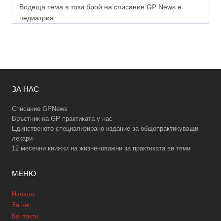
Водеща тема в този брой на списание GP News е
педиатрия.
ЗА НАС
Списание GPNews
Връстник на GP практиката у нас
Единственото специализирано издание за общопрактикуващи
лекари
12 месечни книжки на жизненоважни за практиката ви теми
МЕНЮ
Начало
За нас
Контакти